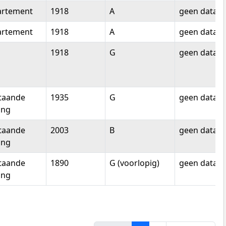
artement
1918
A
geen data
artement
1918
A
geen data
1918
G
geen data
staande
1935
G
geen data
ing
staande
2003
B
geen data
ing
staande
1890
G (voorlopig)
geen data
ing