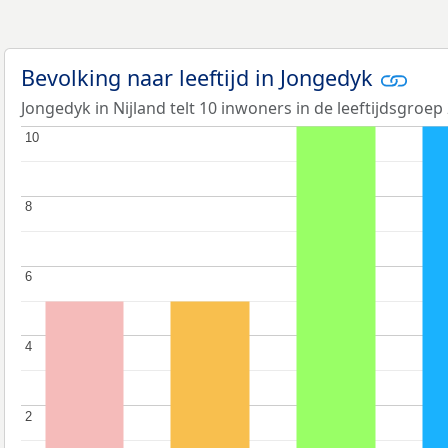
Bevolking naar leeftijd in Jongedyk
Jongedyk in Nijland telt 10 inwoners in de leeftijdsgroep 
10
10
8
8
6
6
4
4
2
2