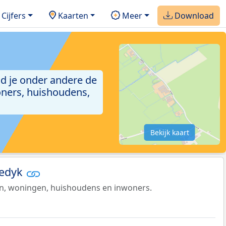
Cijfers
Kaarten
Meer
Download
ind je onder andere de
ners, huishoudens,
Bekijk kaart
gedyk
en, woningen, huishoudens en inwoners.