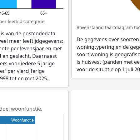
45-65
65+
er leeftijdscategorie.
Bovenstaand taartdiagram too
sis van de postcodedata.
De gegevens over soorten
eel meer leeftijdgegevens:
woningtypering en de gegev
ente per levensjaar en met
soort woning is geografis
d en geslacht. Daarnaast
is huisvest (panden met e
rs voor iedere 5 jarige
voor de situatie op 1 juli 2
er’ per viercijferige
1998 tot en met 2025.
sdoel woonfunctie.
Woonfunctie