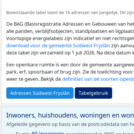
Bovenstaande tabel toont de 16 adressen van Jongedyk. Dit zij
De BAG (Basisregistratie Adressen en Gebouwen van het K
alle panden, verblijfsobjecten, standplaatsen en ligplaa
Voorlopige energielabels zijn indicatief en niet rechtsge
download voor de gemeente Súdwest-Fryslân
zijn aanvu
deze tabel zijn verzameld op 1 juli 2026. Na deze datum
Een openbare ruimte is een door de gemeente aangewezen
park, erf, spoorbaan of brug zijn. Zie de toelichting vo
weer te geven. Bekijk de
definities van de soorten open
Adressen Súdwest-Fryslân
Tabelgebruik
Inwoners, huishoudens, woningen en wo
Afgeleide gegevens op basis van de postcodedata van h
40 inwoners