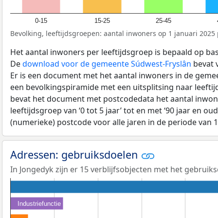
0-15
15-25
25-45
Bevolking, leeftijdsgroepen: aantal inwoners op 1 januari 2025 p
Het aantal inwoners per leeftijdsgroep is bepaald op ba
De
download voor de gemeente Súdwest-Fryslân
bevat v
Er is een document met het aantal inwoners in de geme
een bevolkingspiramide met een uitsplitsing naar leeftij
bevat het document met postcodedata het aantal inwone
leeftijdsgroep van ‘0 tot 5 jaar’ tot en met ‘90 jaar en oud
(numerieke) postcode voor alle jaren in de periode van 
Adressen: gebruiksdoelen
In Jongedyk zijn er 15 verblijfsobjecten met het gebruik
Industriefunctie