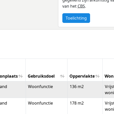
van het
CBS
.
Toelichting
onplaats
Gebruiksdoel
Oppervlakte
Won
onplaats
Gebruiksdoel
Oppervlakte
Won
land
Woonfunctie
136 m2
Vrij
won
land
Woonfunctie
178 m2
Vrij
won