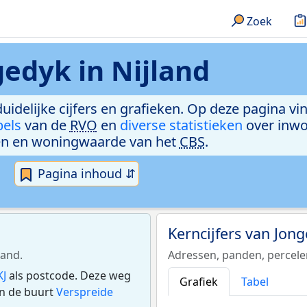
Zoek
edyk in Nijland
duidelijke cijfers en grafieken. Op deze pagina v
bels
van de
RVO
en
diverse statistieken
over inwo
n en woningwaarde van het
CBS
.
Pagina inhoud ⇵
Kerncijfers van Jon
land.
Adressen, panden, percel
KJ
als postcode. Deze weg
Grafiek
Tabel
in de buurt
Verspreide