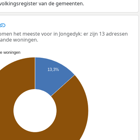
evolkingsregister van de gemeenten.
men het meeste voor in Jongedyk: er zijn 13 adressen
taande woningen.
de woningen
13,3%