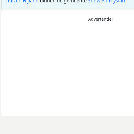
huizen Nijland
binnen de gemeente
Súdwest-Fryslân
.
Advertentie: