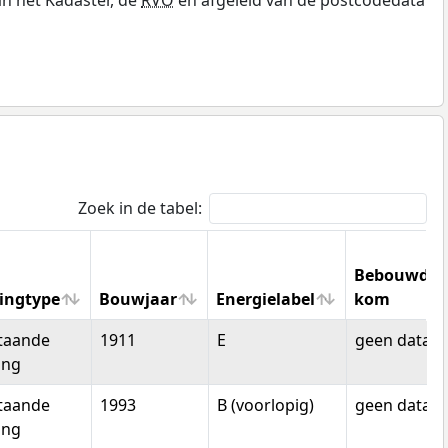
Zoek in de tabel:
Bebouwde
ingtype
Bouwjaar
Energielabel
kom
ingtype
Bouwjaar
Energielabel
Bebouwde
staande
1911
E
geen data
kom
ing
staande
1993
B (voorlopig)
geen data
ing