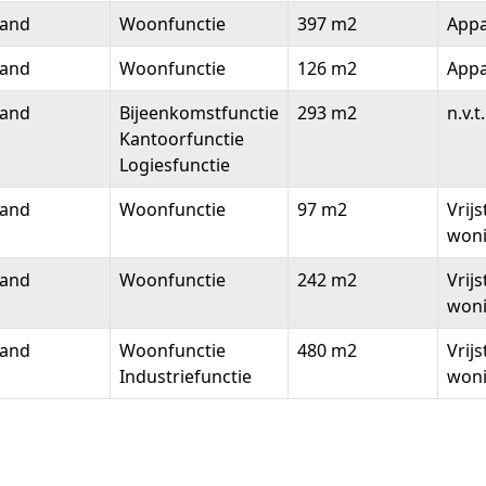
land
Woonfunctie
397 m2
App
land
Woonfunctie
126 m2
App
land
Bijeenkomstfunctie
293 m2
n.v.t.
Kantoorfunctie
Logiesfunctie
land
Woonfunctie
97 m2
Vrij
won
land
Woonfunctie
242 m2
Vrij
won
land
Woonfunctie
480 m2
Vrij
Industriefunctie
won