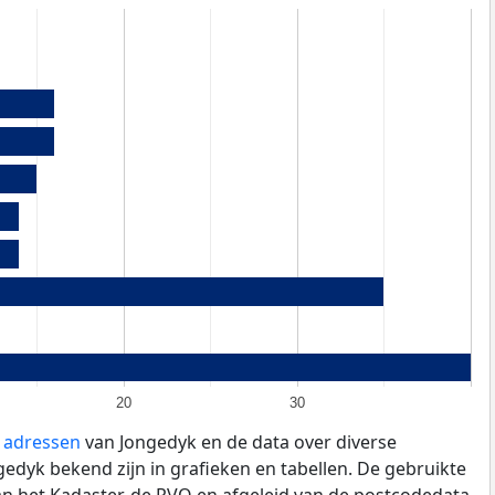
20
30
e adressen
van Jongedyk en de data over diverse
edyk bekend zijn in grafieken en tabellen. De gebruikte
an het Kadaster, de
RVO
en afgeleid van de postcodedata