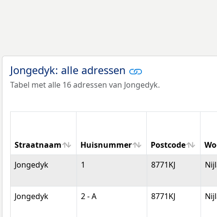
Jongedyk: alle adressen
Tabel met alle 16 adressen van Jongedyk.
Straatnaam
Huisnummer
Postcode
Wo
Straatnaam
Huisnummer
Postcode
Wo
Jongedyk
1
8771KJ
Nij
Jongedyk
2 - A
8771KJ
Nij