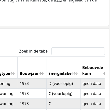
Zoek in de tabel:
Bebouwde
gtype
Bouwjaar
Energielabel
kom
gtype
Bouwjaar
Energielabel
Bebouwde
oning
1973
D (voorlopig)
geen data
kom
woning
1973
C (voorlopig)
geen data
woning
1973
C
geen data