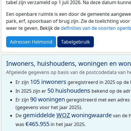
tabel zijn verzameld op 1 juli 2026. Na deze datum kunn
Een openbare ruimte is een door de gemeente aangewezen
park, erf, spoorbaan of brug zijn. Zie de toelichting vo
weer te geven. Bekijk de
definities van de soorten open
Adressen Helmond
Tabelgebruik
Inwoners, huishoudens, woningen en wo
Afgeleide gegevens op basis van de postcodedata van h
105 inwoners
Er zijn
geregistreerd in 2025 op de 
50 huishoudens
In 2025 zijn er
bekend op de adr
90 woningen
Er zijn
geregistreerd met een adres
(gegevens voor het jaar 2025).
gemiddelde
WOZ
woningwaarde
De
van de h
€465.955
was
in het jaar 2025.