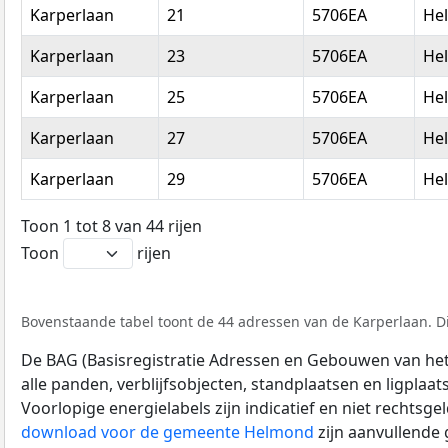
Karperlaan
21
5706EA
He
Karperlaan
23
5706EA
He
Karperlaan
25
5706EA
He
Karperlaan
27
5706EA
He
Karperlaan
29
5706EA
He
Toon 1 tot 8 van 44 rijen
Toon
rijen
Bovenstaande tabel toont de 44 adressen van de Karperlaan. Di
De BAG (Basisregistratie Adressen en Gebouwen van het K
alle panden, verblijfsobjecten, standplaatsen en ligplaa
Voorlopige energielabels zijn indicatief en niet rechtsge
download voor de gemeente Helmond
zijn aanvullende