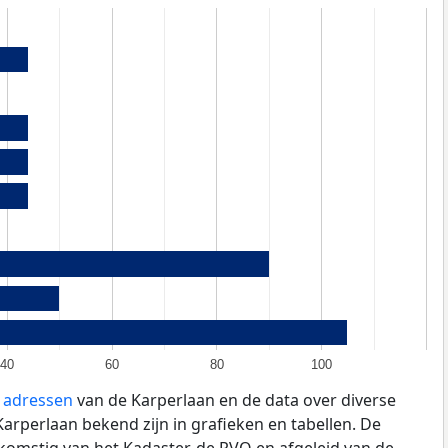
40
60
80
100
e adressen
van de Karperlaan en de data over diverse
rperlaan bekend zijn in grafieken en tabellen. De
fkomstig van het Kadaster, de
RVO
en afgeleid van de