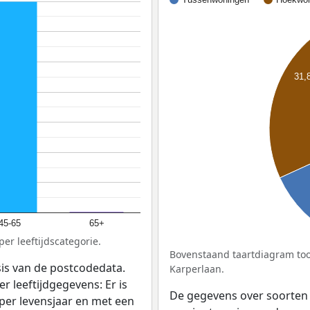
31,
45-65
65+
er leeftijdscategorie.
Bovenstaand taartdiagram too
sis van de postcodedata.
Karperlaan.
r leeftijdgegevens: Er is
De gegevens over soorten
per levensjaar en met een