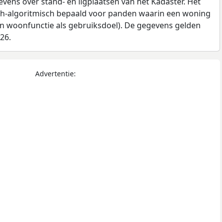
ens over stand- en ligplaatsen van het Kadaster. Het
ch-algoritmisch bepaald voor panden waarin een woning
en woonfunctie als gebruiksdoel). De gegevens gelden
026.
Advertentie: