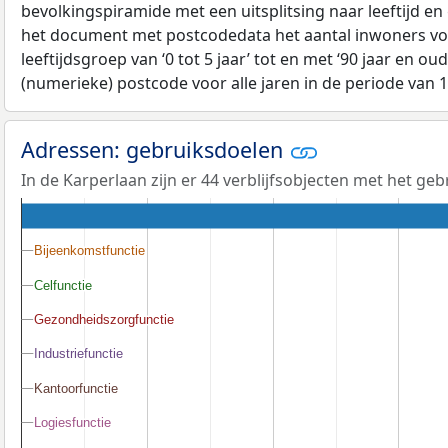
bevolkingspiramide met een uitsplitsing naar leeftijd en
het document met postcodedata het aantal inwoners voo
leeftijdsgroep van ‘0 tot 5 jaar’ tot en met ‘90 jaar en oud
(numerieke) postcode voor alle jaren in de periode van 
Adressen: gebruiksdoelen
In de Karperlaan zijn er 44 verblijfsobjecten met het ge
Bijeenkomstfunctie
Bijeenkomstfunctie
Celfunctie
Celfunctie
Gezondheidszorgfunctie
Gezondheidszorgfunctie
Industriefunctie
Industriefunctie
Kantoorfunctie
Kantoorfunctie
Logiesfunctie
Logiesfunctie