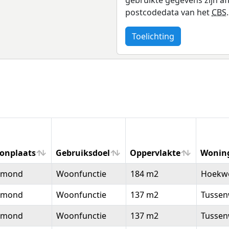
postcodedata van het
CBS
.
Toelichting
onplaats
Gebruiksdoel
Oppervlakte
Wonin
onplaats
Gebruiksdoel
Oppervlakte
Wonin
lmond
Woonfunctie
184 m2
Hoekw
lmond
Woonfunctie
137 m2
Tussen
lmond
Woonfunctie
137 m2
Tussen