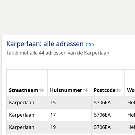
Karperlaan: alle adressen
Tabel met alle 44 adressen van de Karperlaan.
Straatnaam
Huisnummer
Postcode
Wo
Straatnaam
Huisnummer
Postcode
Wo
Karperlaan
15
5706EA
He
Karperlaan
17
5706EA
He
Karperlaan
19
5706EA
He