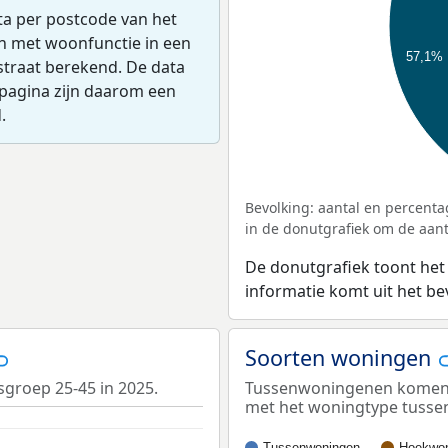
ta per postcode van het
en met woonfunctie in een
57,1%
straat berekend. De data
pagina zijn daarom een
.
Bevolking: aantal en percenta
in de donutgrafiek om de aanta
De donutgrafiek toont het
informatie komt uit het b
Soorten woningen
sgroep 25-45 in 2025.
Tussenwoningenen komen he
met het woningtype tuss
Tussenwoningen
Hoekwon