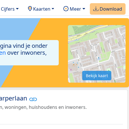
Cijfers
Kaarten
Meer
Download
agina vind je onder
ken
over inwoners,
Bekijk kaart
Karperlaan
en, woningen, huishoudens en inwoners.