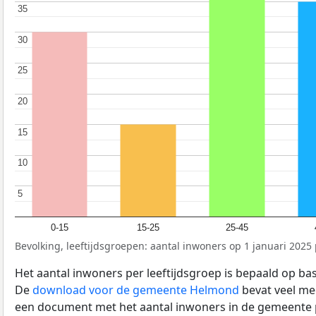
35
35
30
30
25
25
20
20
15
15
10
10
5
5
0-15
15-25
25-45
Bevolking, leeftijdsgroepen: aantal inwoners op 1 januari 2025 p
Het aantal inwoners per leeftijdsgroep is bepaald op ba
De
download voor de gemeente Helmond
bevat veel mee
een document met het aantal inwoners in de gemeente 