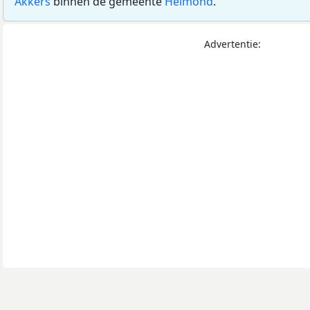
Akkers
binnen de gemeente
Helmond
.
Advertentie: