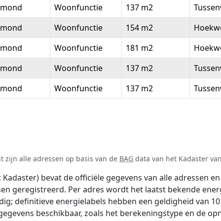
lmond
Woonfunctie
137 m2
Tussen
lmond
Woonfunctie
154 m2
Hoekw
lmond
Woonfunctie
181 m2
Hoekw
lmond
Woonfunctie
137 m2
Tussen
lmond
Woonfunctie
137 m2
Tussen
t zijn alle adressen op basis van de
BAG
data van het Kadaster van 
adaster) bevat de officiële gegevens van alle adressen en 
tsen geregistreerd. Per adres wordt het laatst bekende ener
ldig; definitieve energielabels hebben een geldigheid van 1
 gegevens beschikbaar, zoals het berekeningstype en de o