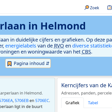
Zoek
rlaan in Helmond
aan in duidelijke cijfers en grafieken. Op deze p
er,
energielabels
van de
RVO
en
diverse statistie
woningen en woningwaarde van het
CBS
.
Pagina inhoud ⇵
Kerncijfers van de 
 Karperlaan in Helmond.
Adressen, panden, percel
5706EA
,
5706EB
en
5706EC
.
Grafiek
Tabel
rlaan ligt in de buurt