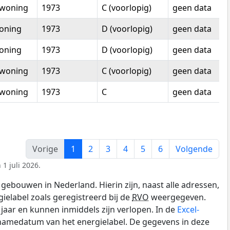
woning
1973
C (voorlopig)
geen data
oning
1973
D (voorlopig)
geen data
oning
1973
D (voorlopig)
geen data
woning
1973
C (voorlopig)
geen data
woning
1973
C
geen data
Vorige
1
2
3
4
5
6
Volgende
1 juli 2026.
gebouwen in Nederland. Hierin zijn, naast alle adressen,
gielabel zoals geregistreerd bij de
RVO
weergegeven.
0 jaar en kunnen inmiddels zijn verlopen. In de
Excel-
pnamedatum van het energielabel. De gegevens in deze