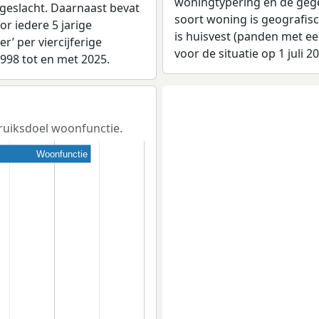
woningtypering en de gegev
 geslacht. Daarnaast bevat
soort woning is geografis
r iedere 5 jarige
is huisvest (panden met e
er’ per viercijferige
voor de situatie op 1 juli 2
1998 tot en met 2025.
bruiksdoel woonfunctie.
Woonfunctie