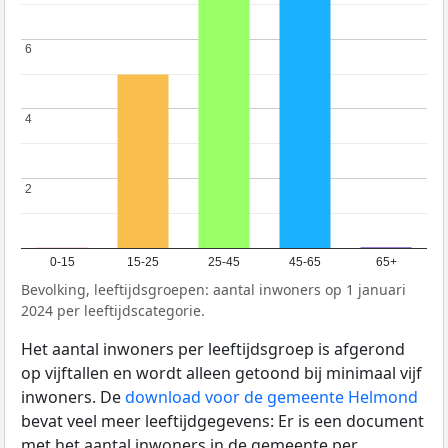
6
6
4
4
2
2
0-15
15-25
25-45
45-65
65+
Bevolking, leeftijdsgroepen: aantal inwoners op 1 januari
2024 per leeftijdscategorie.
Het aantal inwoners per leeftijdsgroep is afgerond
op vijftallen en wordt alleen getoond bij minimaal vijf
inwoners. De
download voor de gemeente Helmond
bevat veel meer leeftijdgegevens: Er is een document
met het aantal inwoners in de gemeente per