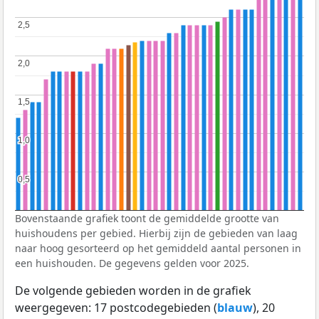
2,5
2,5
2,0
2,0
1,5
1,5
1,0
1,0
0,5
0,5
Bovenstaande grafiek toont de gemiddelde grootte van
huishoudens per gebied. Hierbij zijn de gebieden van laag
naar hoog gesorteerd op het gemiddeld aantal personen in
een huishouden. De gegevens gelden voor 2025.
De volgende gebieden worden in de grafiek
weergegeven: 17 postcodegebieden (
blauw
), 20