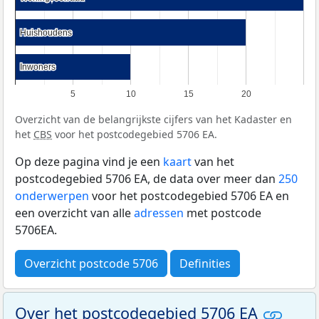
Huishoudens
Huishoudens
Inwoners
Inwoners
5
10
15
20
Overzicht van de belangrijkste cijfers van het Kadaster en
het
CBS
voor het postcodegebied 5706 EA.
Op deze pagina vind je een
kaart
van het
postcodegebied 5706 EA, de data over meer dan
250
onderwerpen
voor het postcodegebied 5706 EA en
een overzicht van alle
adressen
met postcode
5706EA.
Overzicht postcode 5706
Definities
Over het postcodegebied 5706 EA