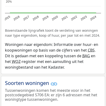
20%
20%
2015
2016
2017
2018
2019
2020
2021
2022
2023
2024
Bovenstaande lijngrafiek toont de verdeling van woningen
naar type eigendom, koop of huur, per jaar tot en met 2024.
Woningen naar eigendom: Informatie over huur- en
koopwoningen op basis van de cijfers van het
CBS
.
Dit is gedaan met een koppeling tussen de
BAG
en
het
WOZ
-register met een aanvulling uit het
woningbestand van het Kadaster.
Soorten woningen
Tussenwoningen komen het meeste voor in het
postcodegebied 5706 EA: er zijn 6 adressen met het
woningtype tussenwoningen.