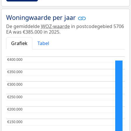
Woningwaarde per jaar
De gemiddelde
WOZ-waarde
in postcodegebied 5706
EA was €385.000 in 2025.
Grafiek
Tabel
€400.000
€400.000
€350.000
€350.000
€300.000
€300.000
€250.000
€250.000
€200.000
€200.000
€150.000
€150.000