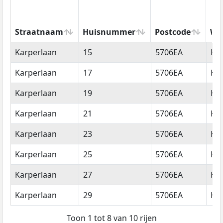
Straatnaam
Huisnummer
Postcode
Wo
Straatnaam
Huisnummer
Postcode
Wo
Karperlaan
15
5706EA
He
Karperlaan
17
5706EA
He
Karperlaan
19
5706EA
He
Karperlaan
21
5706EA
He
Karperlaan
23
5706EA
He
Karperlaan
25
5706EA
He
Karperlaan
27
5706EA
He
Karperlaan
29
5706EA
He
Toon 1 tot 8 van 10 rijen