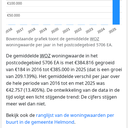
€100.000
€100.000
€50.000
€50.000
2016
2017
2018
2019
2020
2021
2022
2023
2024
2025
Bovenstaande grafiek toont de gemiddelde
WOZ
woningwaarde per jaar in het postcodegebied 5706 EA.
De gemiddelde
WOZ
woningwaarde in het
postcodegebied 5706 EA is met €384.816 gegroeid
van €184 in 2016 tot €385.000 in 2025 (dat is een groei
van 209.139%). Het gemiddelde verschil per jaar over
de hele periode van 2016 tot en met 2025 was
€42.757 (13.405%). De ontwikkeling van de data in de
tijd volgt een licht stijgende trend: De cijfers stijgen
meer wel dan niet.
Bekijk ook de
ranglijst van de woningwaarden per
buurt in de gemeente Helmond
.