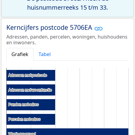
huisnummerreeks 15 t/m 33.
Kerncijfers postcode 5706EA
Adressen, panden, percelen, woningen, huishoudens
en inwoners.
Grafiek
Tabel
Adressen met postcode
Adressen met postcode
Adressen met woonfunctie
Adressen met woonfunctie
Panden met adres
Panden met adres
Percelen met adres
Percelen met adres
Woningvoorraad
Woningvoorraad