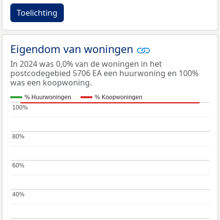
Toelichting
Eigendom van woningen
In 2024 was 0,0% van de woningen in het
postcodegebied 5706 EA een huurwoning en 100%
was een koopwoning.
% Huurwoningen
% Koopwoningen
100%
100%
80%
80%
60%
60%
40%
40%