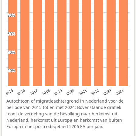
80%
80%
60%
60%
40%
40%
20%
20%
2015
2016
2017
2018
2019
2020
2021
2022
2023
2024
Autochtoon of migratieachtergrond in Nederland voor de
periode van 2015 tot en met 2024: Bovenstaande grafiek
toont de verdeling van de bevolking naar herkomst uit
Nederland, herkomst uit Europa en herkomst van buiten
Europa in het postcodegebied 5706 EA per jaar.