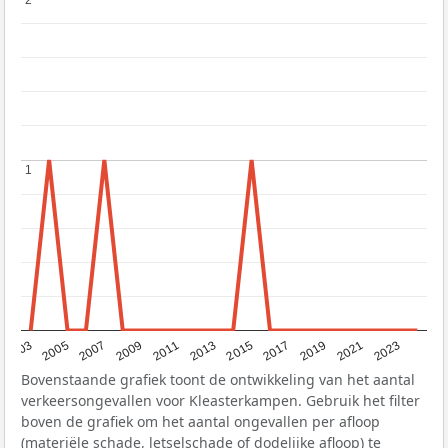
2
2
1
1
2017
2023
2007
2013
2019
2003
2009
2015
2021
2005
2011
Bovenstaande grafiek toont de ontwikkeling van het aantal
verkeersongevallen voor Kleasterkampen. Gebruik het filter
boven de grafiek om het aantal ongevallen per afloop
(materiële schade, letselschade of dodelijke afloop) te