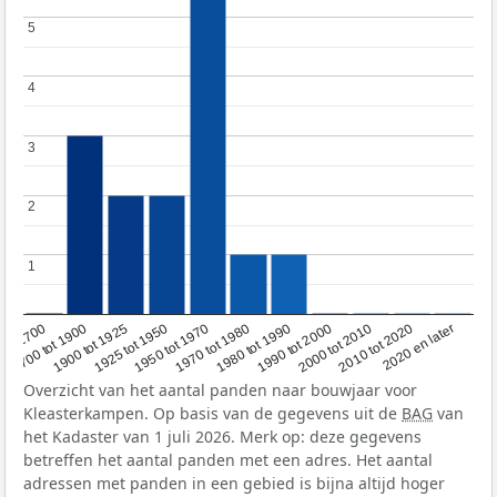
5
5
4
4
3
3
2
2
1
1
1950 tot 1970
1990 tot 2000
1900 tot 1925
2020 en later
1970 tot 1980
oor 1700
2000 tot 2010
1925 tot 1950
1980 tot 1990
1700 tot 1900
2010 tot 2020
Overzicht van het aantal panden naar bouwjaar voor
Kleasterkampen. Op basis van de gegevens uit de
BAG
van
het Kadaster van 1 juli 2026. Merk op: deze gegevens
betreffen het aantal panden met een adres. Het aantal
adressen met panden in een gebied is bijna altijd hoger