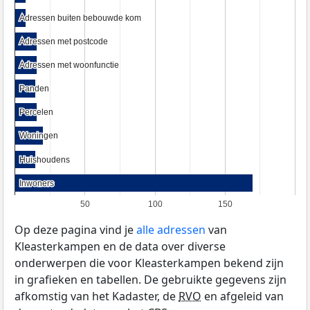
Adressen buiten bebouwde kom
Adressen buiten bebouwde kom
Adressen met postcode
Adressen met postcode
Adressen met woonfunctie
Adressen met woonfunctie
Panden
Panden
Percelen
Percelen
Woningen
Woningen
Huishoudens
Huishoudens
Inwoners
Inwoners
50
100
150
Op deze pagina vind je
alle adressen
van
Kleasterkampen en de data over diverse
onderwerpen die voor Kleasterkampen bekend zijn
in grafieken en tabellen. De gebruikte gegevens zijn
afkomstig van het Kadaster, de
RVO
en afgeleid van