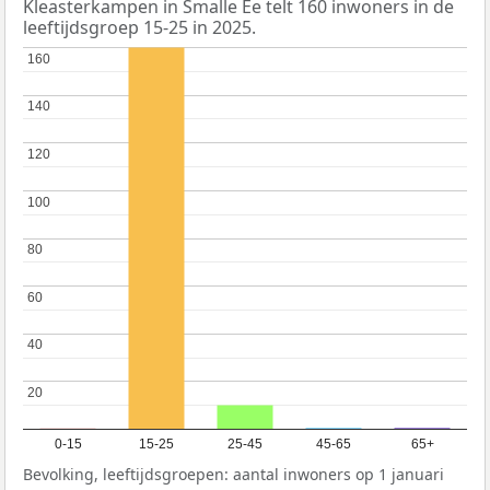
Kleasterkampen in Smalle Ee telt 160 inwoners in de
leeftijdsgroep 15-25 in 2025.
160
160
140
140
120
120
100
100
80
80
60
60
40
40
20
20
0-15
15-25
25-45
45-65
65+
Bevolking, leeftijdsgroepen: aantal inwoners op 1 januari