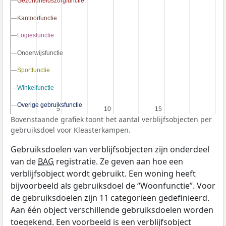
Gezondheidszorgfunctie
Gezondheidszorgfunctie
Kantoorfunctie
Kantoorfunctie
Logiesfunctie
Logiesfunctie
Onderwijsfunctie
Onderwijsfunctie
Sportfunctie
Sportfunctie
Winkelfunctie
Winkelfunctie
Overige gebruiksfunctie
Overige gebruiksfunctie
5
5
10
10
15
15
Bovenstaande grafiek toont het aantal verblijfsobjecten per
gebruiksdoel voor Kleasterkampen.
Gebruiksdoelen van verblijfsobjecten zijn onderdeel
van de
BAG
registratie. Ze geven aan hoe een
verblijfsobject wordt gebruikt. Een woning heeft
bijvoorbeeld als gebruiksdoel de “Woonfunctie”. Voor
de gebruiksdoelen zijn 11 categorieën gedefinieerd.
Aan één object verschillende gebruiksdoelen worden
toegekend. Een voorbeeld is een verblijfsobject