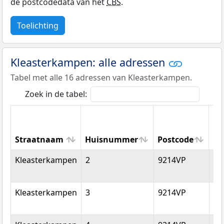
de postcodedata van het
CBS
.
Toelichting
Kleasterkampen: alle adressen
Tabel met alle 16 adressen van Kleasterkampen.
Zoek in de tabel:
Straatnaam
Huisnummer
Postcode
Wo
Straatnaam
Huisnummer
Postcode
Wo
Kleasterkampen
2
9214VP
Sm
Kleasterkampen
3
9214VP
Sm