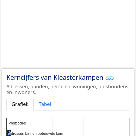
Kerncijfers van Kleasterkampen
Adressen, panden, percelen, woningen, huishoudens
en inwoners.
Grafiek
Tabel
Postcodes
Postcodes
Adressen binnen bebouwde kom
Adressen binnen bebouwde kom