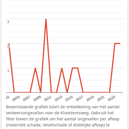
3
3
2
2
1
1
2017
2023
2007
2013
2019
2003
2009
2015
2021
2005
2011
Bovenstaande grafiek toont de ontwikkeling van het aantal
verkeersongevallen voor de Kloosteresweg. Gebruik het
filter boven de grafiek om het aantal ongevallen per afloop
(materiële schade, letselschade of dodelijke afloop) te