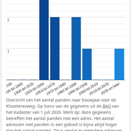
2
2
1
1
1950 tot 1970
1990 tot 2000
1900 tot 1925
2020 en later
1970 tot 1980
oor 1700
2000 tot 2010
1925 tot 1950
1980 tot 1990
1700 tot 1900
2010 tot 2020
Overzicht van het aantal panden naar bouwjaar voor de
Kloosteresweg. Op basis van de gegevens uit de
BAG
van
het Kadaster van 1 juli 2026. Merk op: deze gegevens
betreffen het aantal panden met een adres. Het aantal
adressen met panden in een gebied is bijna altijd hoger
dan het aantal panden. Dit is omdat er meerdere adressen