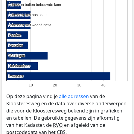
Adressen buiten bebouwde kom
Adressen buiten bebouwde kom
Adressen met postcode
Adressen met postcode
Adressen met woonfunctie
Adressen met woonfunctie
Panden
Panden
Percelen
Percelen
Woningen
Woningen
Huishoudens
Huishoudens
Inwoners
Inwoners
10
20
30
40
Op deze pagina vind je
alle adressen
van de
Kloosteresweg en de data over diverse onderwerpen
die voor de Kloosteresweg bekend zijn in grafieken
en tabellen. De gebruikte gegevens zijn afkomstig
van het Kadaster, de
RVO
en afgeleid van de
postcodedata van het
CBS
.