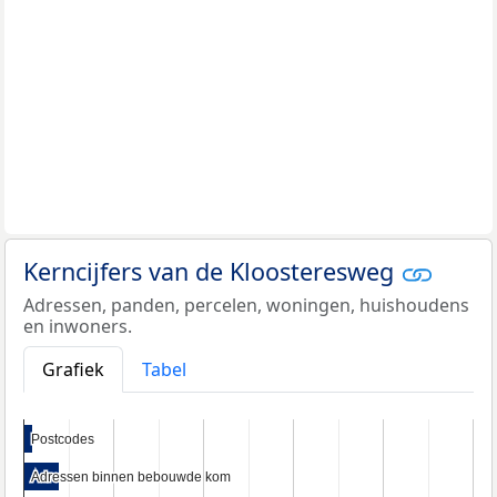
Kerncijfers van de Kloosteresweg
Adressen, panden, percelen, woningen, huishoudens
en inwoners.
Grafiek
Tabel
Postcodes
Postcodes
Adressen binnen bebouwde kom
Adressen binnen bebouwde kom