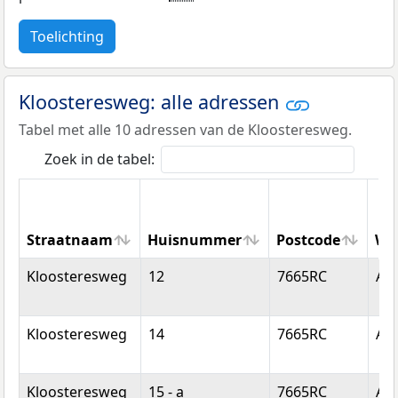
Toelichting
Kloosteresweg: alle adressen
Tabel met alle 10 adressen van de Kloosteresweg.
Zoek in de tabel:
Straatnaam
Huisnummer
Postcode
Wo
Straatnaam
Huisnummer
Postcode
Wo
Kloosteresweg
12
7665RC
Al
Kloosteresweg
14
7665RC
Al
Kloosteresweg
15 - a
7665RC
Al