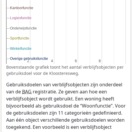
Kantoorfunctie
Kantoorfunctie
Logiesfunctie
Logiesfunctie
Onderwijsfunctie
Onderwijsfunctie
Sportfunctie
Sportfunctie
Winkelfunctie
Winkelfunctie
Overige gebruiksfunctie
Overige gebruiksfunctie
2
2
4
4
6
6
8
8
Bovenstaande grafiek toont het aantal verblijfsobjecten per
gebruiksdoel voor de Kloosteresweg.
Gebruiksdoelen van verblijfsobjecten zijn onderdeel
van de
BAG
registratie. Ze geven aan hoe een
verblijfsobject wordt gebruikt. Een woning heeft
bijvoorbeeld als gebruiksdoel de “Woonfunctie”. Voor
de gebruiksdoelen zijn 11 categorieën gedefinieerd.
Aan één object verschillende gebruiksdoelen worden
toegekend. Een voorbeeld is een verblijfsobject