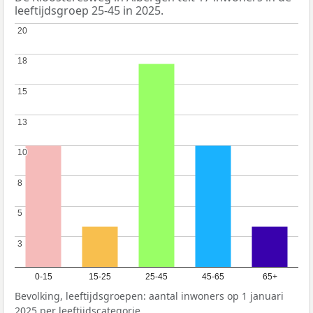
leeftijdsgroep 25-45 in 2025.
20
20
18
18
15
15
13
13
10
10
8
8
5
5
3
3
0-15
15-25
25-45
45-65
65+
Bevolking, leeftijdsgroepen: aantal inwoners op 1 januari
2025 per leeftijdscategorie.