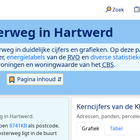
Zoek
erweg in Hartwerd
rweg in duidelijke cijfers en grafieken. Op deze p
er,
energielabels
van de
RVO
en
diverse statistie
woningen en woningwaarde van het
CBS
.
Pagina inhoud ⇵
Kerncijfers van de 
g in Hartwerd.
Adressen, panden, percel
bben
8741KB
als postcode.
Grafiek
Tabel
terweg ligt in de buurt