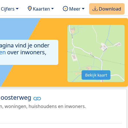
Cijfers
Kaarten
Meer
Download
agina vind je onder
ken
over inwoners,
Bekijk kaart
Kloosterweg
en, woningen, huishoudens en inwoners.