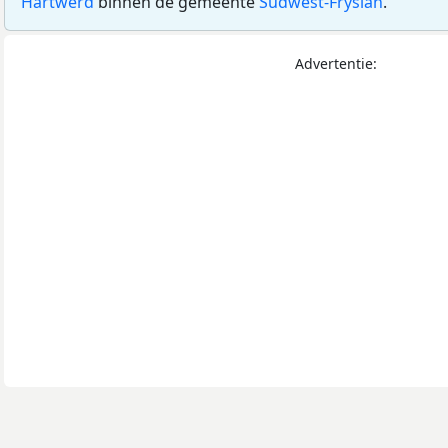
Hartwerd
binnen de gemeente
Súdwest-Fryslân
.
Advertentie: