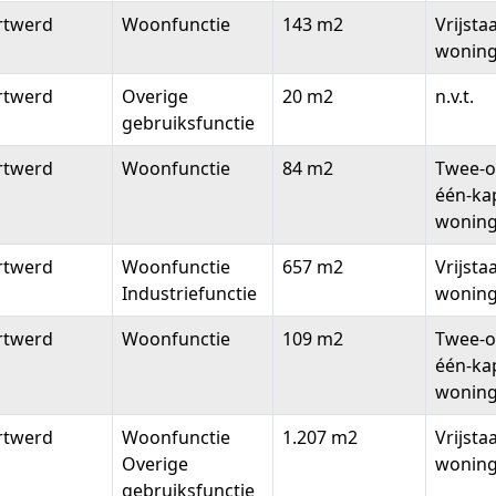
rtwerd
Woonfunctie
143 m2
Vrijsta
wonin
rtwerd
Overige
20 m2
n.v.t.
gebruiksfunctie
rtwerd
Woonfunctie
84 m2
Twee-o
één-ka
wonin
rtwerd
Woonfunctie
657 m2
Vrijsta
Industriefunctie
wonin
rtwerd
Woonfunctie
109 m2
Twee-o
één-ka
wonin
rtwerd
Woonfunctie
1.207 m2
Vrijsta
Overige
wonin
gebruiksfunctie