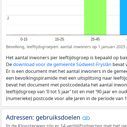
2
2
0-15
15-25
25-45
Bevolking, leeftijdsgroepen: aantal inwoners op 1 januari 2025 p
Het aantal inwoners per leeftijdsgroep is bepaald op ba
De
download voor de gemeente Súdwest-Fryslân
bevat v
Er is een document met het aantal inwoners in de geme
een bevolkingspiramide met een uitsplitsing naar leeftij
bevat het document met postcodedata het aantal inwone
leeftijdsgroep van ‘0 tot 5 jaar’ tot en met ‘90 jaar en oud
(numerieke) postcode voor alle jaren in de periode van 
Adressen: gebruiksdoelen
In de Kloosterweg zijn er 14 verblijfsobjecten met het 