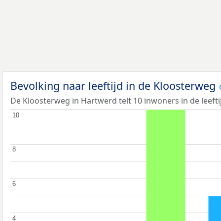
Bevolking naar leeftijd in de Kloosterweg
De Kloosterweg in Hartwerd telt 10 inwoners in de leefti
10
10
8
8
6
6
4
4