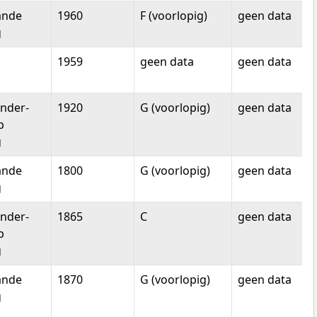
ande
1960
F (voorlopig)
geen data
g
1959
geen data
geen data
nder-
1920
G (voorlopig)
geen data
p
g
ande
1800
G (voorlopig)
geen data
g
nder-
1865
C
geen data
p
g
ande
1870
G (voorlopig)
geen data
g