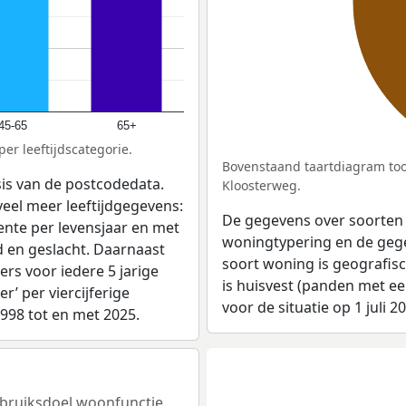
45-65
65+
er leeftijdscategorie.
Bovenstaand taartdiagram too
sis van de postcodedata.
Kloosterweg.
eel meer leeftijdgegevens:
De gegevens over soorten
ente per levensjaar en met
woningtypering en de gegev
d en geslacht. Daarnaast
soort woning is geografis
rs voor iedere 5 jarige
is huisvest (panden met e
er’ per viercijferige
voor de situatie op 1 juli 2
1998 tot en met 2025.
gebruiksdoel woonfunctie.