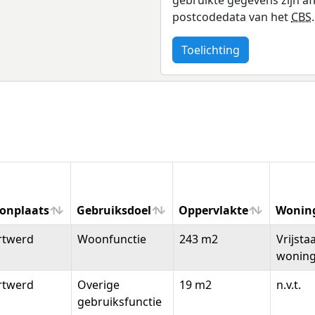
postcodedata van het
CBS
.
Toelichting
onplaats
Gebruiksdoel
Oppervlakte
Wonin
onplaats
Gebruiksdoel
Oppervlakte
Wonin
rtwerd
Woonfunctie
243 m2
Vrijsta
wonin
rtwerd
Overige
19 m2
n.v.t.
gebruiksfunctie