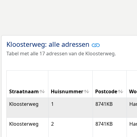
Kloosterweg: alle adressen
Tabel met alle 17 adressen van de Kloosterweg.
Straatnaam
Huisnummer
Postcode
Wo
Straatnaam
Huisnummer
Postcode
Wo
Kloosterweg
1
8741KB
Ha
Kloosterweg
2
8741KB
Ha