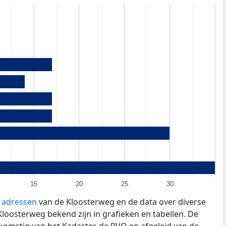
15
20
25
30
e adressen
van de Kloosterweg en de data over diverse
loosterweg bekend zijn in grafieken en tabellen. De
fkomstig van het Kadaster, de
RVO
en afgeleid van de