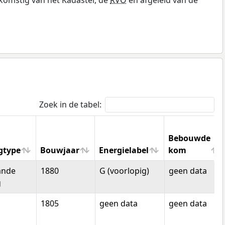
Zoek in de tabel:
Bebouwde
gtype
Bouwjaar
Energielabel
kom
gtype
Bouwjaar
Energielabel
Bebouwde
ande
1880
G (voorlopig)
geen data
kom
g
1805
geen data
geen data