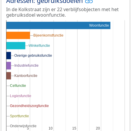
Adressen: gebruiksdoelen
In de Kolkstraat zijn er 22 verblijfsobjecten met het
gebruiksdoel woonfunctie.
Woonfunctie
Bijeenkomstfunctie
Bijeenkomstfunctie
Winkelfunctie
Winkelfunctie
Overige gebruiksfunctie
Overige gebruiksfunctie
Industriefunctie
Industriefunctie
Kantoorfunctie
Kantoorfunctie
Celfunctie
Celfunctie
Logiesfunctie
Logiesfunctie
Gezondheidszorgfunctie
Gezondheidszorgfunctie
Sportfunctie
Sportfunctie
Onderwijsfunctie
Onderwijsfunctie
5
5
10
10
15
15
20
20