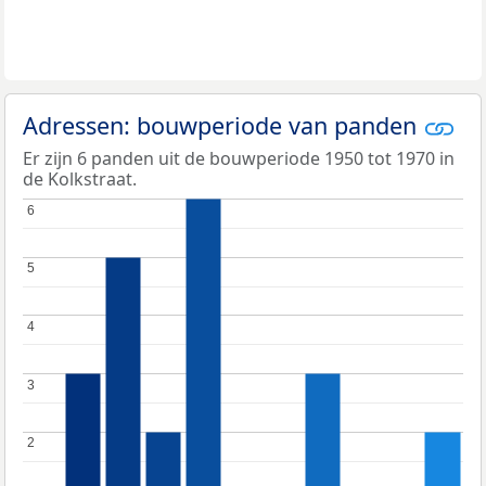
Adressen: bouwperiode van panden
Er zijn 6 panden uit de bouwperiode 1950 tot 1970 in
de Kolkstraat.
6
6
5
5
4
4
3
3
2
2