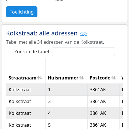
Toelichting
Kolkstraat: alle adressen
Tabel met alle 34 adressen van de Kolkstraat.
Zoek in de tabel:
Straatnaam
Huisnummer
Postcode
Wo
Straatnaam
Huisnummer
Postcode
Wo
Kolkstraat
1
3861AK
Nij
Kolkstraat
3
3861AK
Nij
Kolkstraat
4
3861AK
Nij
Kolkstraat
5
3861AK
Nij