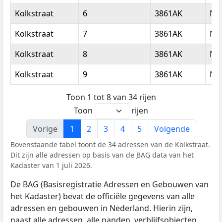
Kolkstraat
6
3861AK
Nij
Kolkstraat
7
3861AK
Nij
Kolkstraat
8
3861AK
Nij
Kolkstraat
9
3861AK
Nij
Toon 1 tot 8 van 34 rijen
Toon
rijen
Vorige
1
2
3
4
5
Volgende
Bovenstaande tabel toont de 34 adressen van de Kolkstraat.
Dit zijn alle adressen op basis van de
BAG
data van het
Kadaster van 1 juli 2026.
De BAG (Basisregistratie Adressen en Gebouwen van
het Kadaster) bevat de officiële gegevens van alle
adressen en gebouwen in Nederland. Hierin zijn,
naast alle adressen, alle panden, verblijfsobjecten,