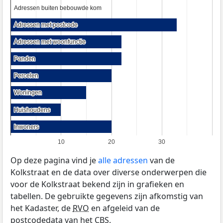
Adressen buiten bebouwde kom
Adressen buiten bebouwde kom
Adressen met postcode
Adressen met postcode
Adressen met woonfunctie
Adressen met woonfunctie
Panden
Panden
Percelen
Percelen
Woningen
Woningen
Huishoudens
Huishoudens
Inwoners
Inwoners
10
20
30
Op deze pagina vind je
alle adressen
van de
Kolkstraat en de data over diverse onderwerpen die
voor de Kolkstraat bekend zijn in grafieken en
tabellen. De gebruikte gegevens zijn afkomstig van
het Kadaster, de
RVO
en afgeleid van de
postcodedata van het
CBS
.