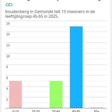
Koudenberg in Gemonde telt 15 inwoners in de
leeftijdsgroep 45-65 in 2025.
16
16
14
14
12
12
10
10
8
8
6
6
4
4
2
2
0-15
15-25
25-45
45-65
65+