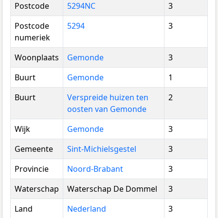
Postcode
5294NC
3
Postcode
5294
3
numeriek
Woonplaats
Gemonde
3
Buurt
Gemonde
1
Buurt
Verspreide huizen ten
2
oosten van Gemonde
Wijk
Gemonde
3
Gemeente
Sint-Michielsgestel
3
Provincie
Noord-Brabant
3
Waterschap
Waterschap De Dommel
3
Land
Nederland
3