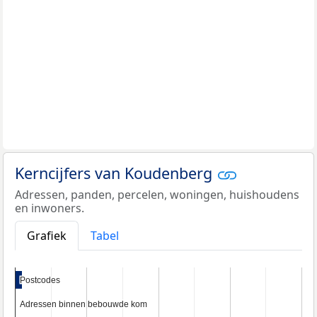
Kerncijfers van Koudenberg
Adressen, panden, percelen, woningen, huishoudens
en inwoners.
Grafiek
Tabel
Postcodes
Postcodes
Adressen binnen bebouwde kom
Adressen binnen bebouwde kom