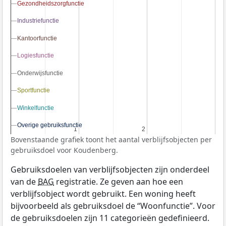
Gezondheidszorgfunctie
Gezondheidszorgfunctie
Industriefunctie
Industriefunctie
Kantoorfunctie
Kantoorfunctie
Logiesfunctie
Logiesfunctie
Onderwijsfunctie
Onderwijsfunctie
Sportfunctie
Sportfunctie
Winkelfunctie
Winkelfunctie
Overige gebruiksfunctie
Overige gebruiksfunctie
1
1
2
2
Bovenstaande grafiek toont het aantal verblijfsobjecten per
gebruiksdoel voor Koudenberg.
Gebruiksdoelen van verblijfsobjecten zijn onderdeel
van de
BAG
registratie. Ze geven aan hoe een
verblijfsobject wordt gebruikt. Een woning heeft
bijvoorbeeld als gebruiksdoel de “Woonfunctie”. Voor
de gebruiksdoelen zijn 11 categorieën gedefinieerd.