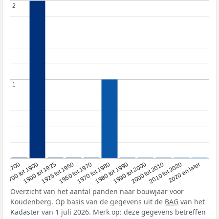
2
2
1
1
1950 tot 1970
1990 tot 2000
1900 tot 1925
2020 en later
1970 tot 1980
oor 1700
2000 tot 2010
1925 tot 1950
1980 tot 1990
1700 tot 1900
2010 tot 2020
Overzicht van het aantal panden naar bouwjaar voor
Koudenberg. Op basis van de gegevens uit de
BAG
van het
Kadaster van 1 juli 2026. Merk op: deze gegevens betreffen