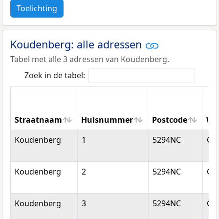
Toelichting
Koudenberg: alle adressen
Tabel met alle 3 adressen van Koudenberg.
Zoek in de tabel:
Straatnaam
Huisnummer
Postcode
Wo
Straatnaam
Huisnummer
Postcode
Wo
Koudenberg
1
5294NC
Ge
Koudenberg
2
5294NC
Ge
Koudenberg
3
5294NC
Ge