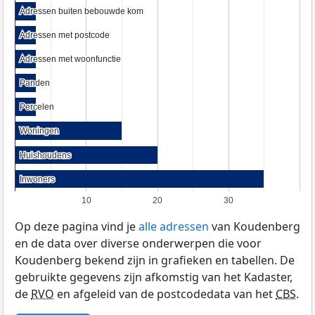
Adressen buiten bebouwde kom
Adressen buiten bebouwde kom
Adressen met postcode
Adressen met postcode
Adressen met woonfunctie
Adressen met woonfunctie
Panden
Panden
Percelen
Percelen
Woningen
Woningen
Huishoudens
Huishoudens
Inwoners
Inwoners
10
20
30
Op deze pagina vind je
alle adressen
van Koudenberg
en de data over diverse onderwerpen die voor
Koudenberg bekend zijn in grafieken en tabellen. De
gebruikte gegevens zijn afkomstig van het Kadaster,
de
RVO
en afgeleid van de postcodedata van het
CBS
.