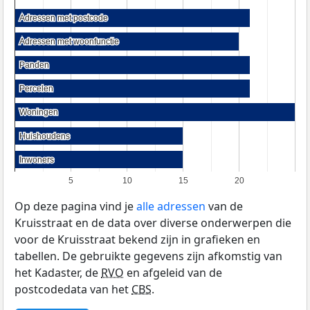
Adressen met postcode
Adressen met postcode
Adressen met woonfunctie
Adressen met woonfunctie
Panden
Panden
Percelen
Percelen
Woningen
Woningen
Huishoudens
Huishoudens
Inwoners
Inwoners
5
10
15
20
Op deze pagina vind je
alle adressen
van de
Kruisstraat en de data over diverse onderwerpen die
voor de Kruisstraat bekend zijn in grafieken en
tabellen. De gebruikte gegevens zijn afkomstig van
het Kadaster, de
RVO
en afgeleid van de
postcodedata van het
CBS
.