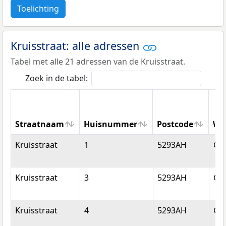
Toelichting
Kruisstraat: alle adressen
Tabel met alle 21 adressen van de Kruisstraat.
Zoek in de tabel:
Straatnaam
Huisnummer
Postcode
Wo
Straatnaam
Huisnummer
Postcode
Wo
Kruisstraat
1
5293AH
Ge
Kruisstraat
3
5293AH
Ge
Kruisstraat
4
5293AH
Ge