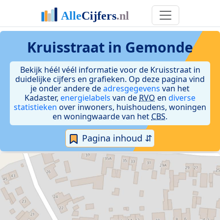
Kruisstraat in Gemonde
Bekijk héél véél informatie voor de Kruisstraat in
duidelijke cijfers en grafieken. Op deze pagina vind
je onder andere de
adresgegevens
van het
Kadaster,
energielabels
van de
RVO
en
diverse
statistieken
over inwoners, huishoudens, woningen
en woningwaarde van het
CBS
.
Pagina inhoud ⇵