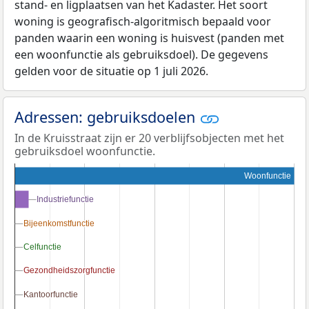
stand- en ligplaatsen van het Kadaster. Het soort
woning is geografisch-algoritmisch bepaald voor
panden waarin een woning is huisvest (panden met
een woonfunctie als gebruiksdoel). De gegevens
gelden voor de situatie op 1 juli 2026.
Adressen: gebruiksdoelen
In de Kruisstraat zijn er 20 verblijfsobjecten met het
gebruiksdoel woonfunctie.
Woonfunctie
Industriefunctie
Industriefunctie
Bijeenkomstfunctie
Bijeenkomstfunctie
Celfunctie
Celfunctie
Gezondheidszorgfunctie
Gezondheidszorgfunctie
Kantoorfunctie
Kantoorfunctie