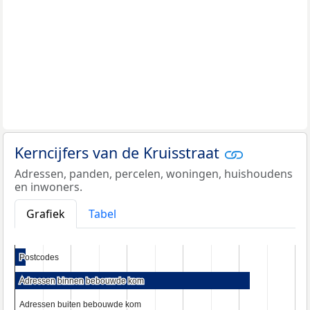
Kerncijfers van de Kruisstraat
Adressen, panden, percelen, woningen, huishoudens
en inwoners.
Grafiek
Tabel
Postcodes
Postcodes
Adressen binnen bebouwde kom
Adressen binnen bebouwde kom
Adressen buiten bebouwde kom
Adressen buiten bebouwde kom