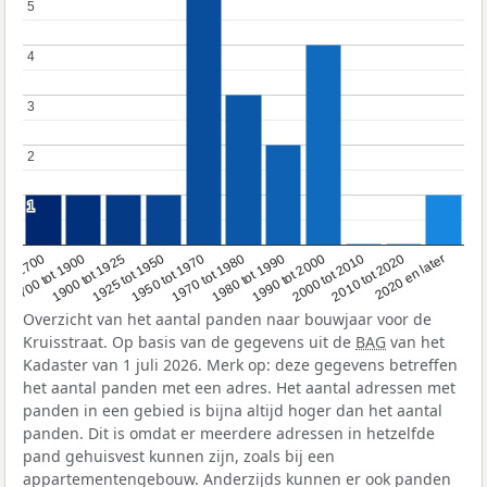
5
5
4
4
3
3
2
2
1
1
1950 tot 1970
1990 tot 2000
1900 tot 1925
2020 en later
1970 tot 1980
oor 1700
2000 tot 2010
1925 tot 1950
1980 tot 1990
1700 tot 1900
2010 tot 2020
Overzicht van het aantal panden naar bouwjaar voor de
Kruisstraat. Op basis van de gegevens uit de
BAG
van het
Kadaster van 1 juli 2026. Merk op: deze gegevens betreffen
het aantal panden met een adres. Het aantal adressen met
panden in een gebied is bijna altijd hoger dan het aantal
panden. Dit is omdat er meerdere adressen in hetzelfde
pand gehuisvest kunnen zijn, zoals bij een
appartementengebouw. Anderzijds kunnen er ook panden