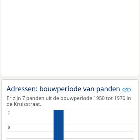
Adressen: bouwperiode van panden
Er zijn 7 panden uit de bouwperiode 1950 tot 1970 in
de Kruisstraat.
7
7
6
6