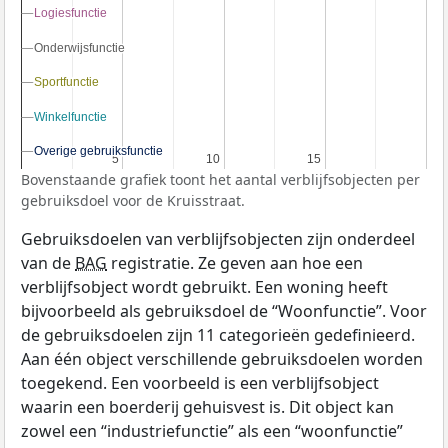
Logiesfunctie
Logiesfunctie
Onderwijsfunctie
Onderwijsfunctie
Sportfunctie
Sportfunctie
Winkelfunctie
Winkelfunctie
Overige gebruiksfunctie
Overige gebruiksfunctie
5
5
10
10
15
15
Bovenstaande grafiek toont het aantal verblijfsobjecten per
gebruiksdoel voor de Kruisstraat.
Gebruiksdoelen van verblijfsobjecten zijn onderdeel
van de
BAG
registratie. Ze geven aan hoe een
verblijfsobject wordt gebruikt. Een woning heeft
bijvoorbeeld als gebruiksdoel de “Woonfunctie”. Voor
de gebruiksdoelen zijn 11 categorieën gedefinieerd.
Aan één object verschillende gebruiksdoelen worden
toegekend. Een voorbeeld is een verblijfsobject
waarin een boerderij gehuisvest is. Dit object kan
zowel een “industriefunctie” als een “woonfunctie”