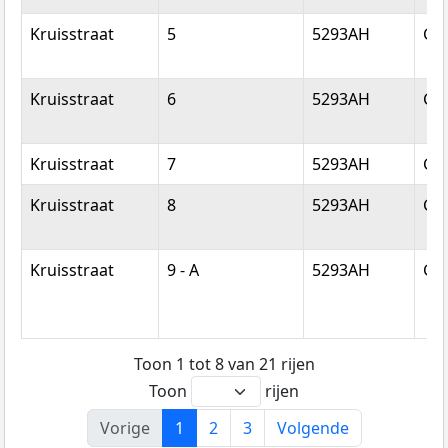
Kruisstraat
5
5293AH
Ge
Kruisstraat
6
5293AH
Ge
Kruisstraat
7
5293AH
Ge
Kruisstraat
8
5293AH
Ge
Kruisstraat
9 - A
5293AH
Ge
Toon 1 tot 8 van 21 rijen
Toon
rijen
Vorige
1
2
3
Volgende