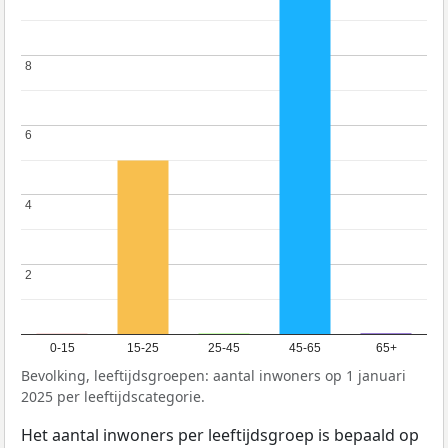
8
8
6
6
4
4
2
2
0-15
15-25
25-45
45-65
65+
Bevolking, leeftijdsgroepen: aantal inwoners op 1 januari
2025 per leeftijdscategorie.
Het aantal inwoners per leeftijdsgroep is bepaald op