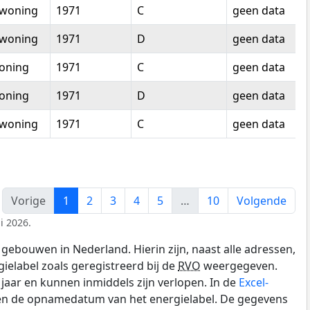
woning
1971
C
geen data
woning
1971
D
geen data
oning
1971
C
geen data
oning
1971
D
geen data
woning
1971
C
geen data
Vorige
1
2
3
4
5
…
10
Volgende
i 2026.
gebouwen in Nederland. Hierin zijn, naast alle adressen,
gielabel zoals geregistreerd bij de
RVO
weergegeven.
0 jaar en kunnen inmiddels zijn verlopen. In de
Excel-
 en de opnamedatum van het energielabel. De gegevens