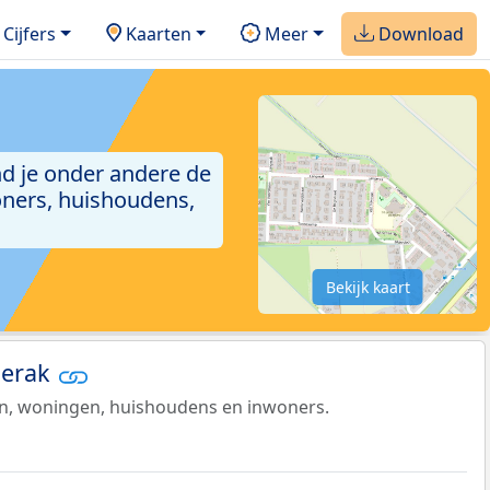
Cijfers
Kaarten
Meer
Download
ind je onder andere de
ners, huishoudens,
Bekijk kaart
gerak
en, woningen, huishoudens en inwoners.