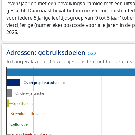
levensjaar en met een bevolkingspiramide met een uitspli
geslacht. Daarnaast bevat het document met postcoded
voor iedere 5 jarige leeftijdsgroep van ‘0 tot 5 jaar’ tot 
viercijferige (numerieke) postcode voor alle jaren in de
2025.
Adressen: gebruiksdoelen
In Langerak zijn er 66 verblijfsobjecten met het gebruik
Overige gebruiksfunctie
Overige gebruiksfunctie
Onderwijsfunctie
Onderwijsfunctie
Sportfunctie
Sportfunctie
Bijeenkomstfunctie
Bijeenkomstfunctie
Celfunctie
Celfunctie
Gezondheidszorgfunctie
Gezondheidszorgfunctie