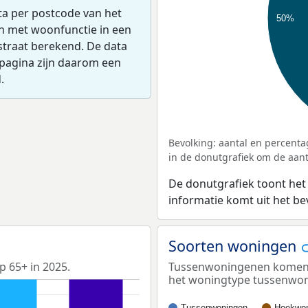
ta per postcode van het
50%
en met woonfunctie in een
straat berekend. De data
pagina zijn daarom een
.
Bevolking: aantal en percenta
in de donutgrafiek om de aanta
De donutgrafiek toont het
informatie komt uit het b
Soorten woningen
p 65+ in 2025.
Tussenwoningenen komen h
het woningtype tussenwo
Tussenwoningen
Hoekwon