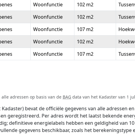
benes
Woonfunctie
102 m2
Tussen
benes
Woonfunctie
102 m2
Tussen
benes
Woonfunctie
107 m2
Hoekw
benes
Woonfunctie
102 m2
Hoekw
benes
Woonfunctie
107 m2
Tussen
n alle adressen op basis van de
BAG
data van het Kadaster van 1 jul
adaster) bevat de officiële gegevens van alle adressen en 
tsen geregistreerd. Per adres wordt het laatst bekende ener
ldig; definitieve energielabels hebben een geldigheid van 1
vullende gegevens beschikbaar, zoals het berekeningstype