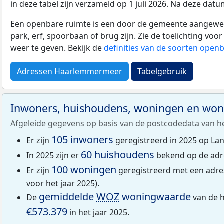
in deze tabel zijn verzameld op 1 juli 2026. Na deze da
Een openbare ruimte is een door de gemeente aangewezen
park, erf, spoorbaan of brug zijn. Zie de toelichting vo
weer te geven. Bekijk de
definities van de soorten open
Adressen Haarlemmermeer
Tabelgebruik
Inwoners, huishoudens, woningen en wo
Afgeleide gegevens op basis van de postcodedata van h
105 inwoners
Er zijn
geregistreerd in 2025 op La
60 huishoudens
In 2025 zijn er
bekend op de adr
100 woningen
Er zijn
geregistreerd met een adre
voor het jaar 2025).
gemiddelde
WOZ
woningwaarde
De
van de 
€573.379
in het jaar 2025.