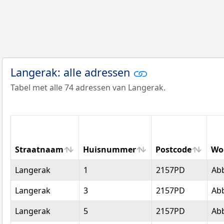
Langerak: alle adressen
Tabel met alle 74 adressen van Langerak.
Straatnaam
Huisnummer
Postcode
Wo
Straatnaam
Huisnummer
Postcode
Wo
Langerak
1
2157PD
Ab
Langerak
3
2157PD
Ab
Langerak
5
2157PD
Ab