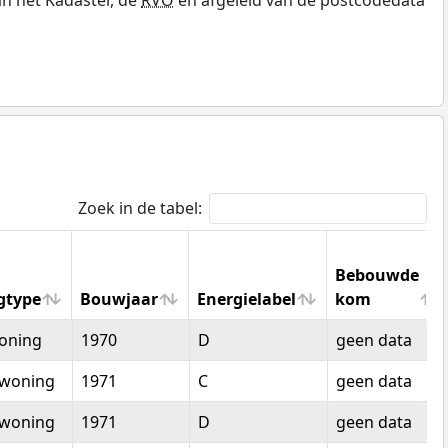
Zoek in de tabel:
Bebouwde
gtype
Bouwjaar
Energielabel
kom
gtype
Bouwjaar
Energielabel
Bebouwde
oning
1970
D
geen data
kom
woning
1971
C
geen data
woning
1971
D
geen data