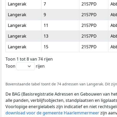
Langerak
7
2157PD
Ab
Langerak
9
2157PD
Ab
Langerak
11
2157PD
Ab
Langerak
13
2157PD
Ab
Langerak
15
2157PD
Ab
Toon 1 tot 8 van 74 rijen
Toon
rijen
Bovenstaande tabel toont de 74 adressen van Langerak. Dit zij
De BAG (Basisregistratie Adressen en Gebouwen van het K
alle panden, verblijfsobjecten, standplaatsen en ligplaa
Voorlopige energielabels zijn indicatief en niet rechtsge
download voor de gemeente Haarlemmermeer
zijn aan