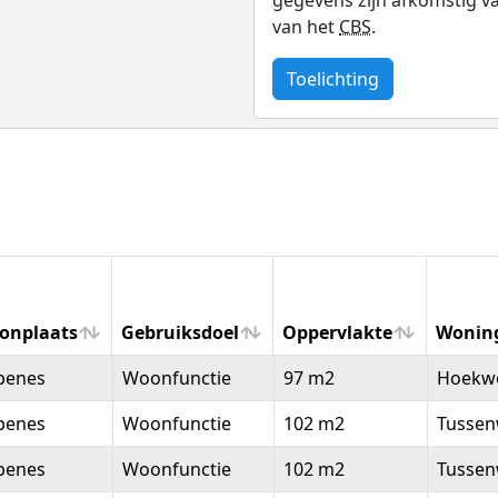
van het
CBS
.
Toelichting
onplaats
Gebruiksdoel
Oppervlakte
Wonin
onplaats
Gebruiksdoel
Oppervlakte
Wonin
benes
Woonfunctie
97 m2
Hoekw
benes
Woonfunctie
102 m2
Tussen
benes
Woonfunctie
102 m2
Tussen