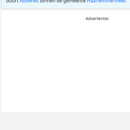
buurt
Abbenes
binnen de gemeente
Haarlemmermeer
.
Advertentie: