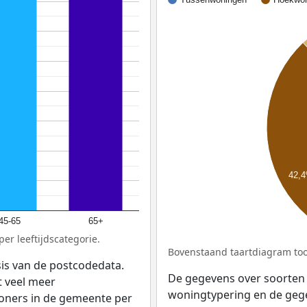
42,
45-65
65+
er leeftijdscategorie.
Bovenstaand taartdiagram too
sis van de postcodedata.
De gegevens over soorten
 veel meer
woningtypering en de gegev
woners in de gemeente per