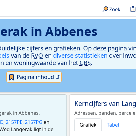
Zoek
erak in Abbenes
duidelijke cijfers en grafieken. Op deze pagina v
bels
van de
RVO
en
diverse statistieken
over inwo
n en woningwaarde van het
CBS
.
Pagina inhoud ⇵
Kerncijfers van Lan
ngerak in Abbenes.
Adressen, panden, percel
PD
,
2157PE
,
2157PG
en
Grafiek
Tabel
Weg Langerak ligt in de