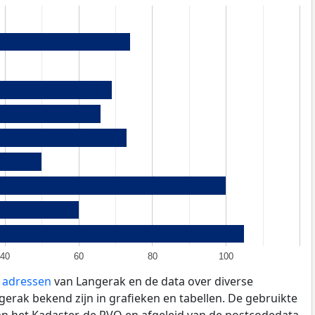
40
60
80
100
e adressen
van Langerak en de data over diverse
erak bekend zijn in grafieken en tabellen. De gebruikte
an het Kadaster, de
RVO
en afgeleid van de postcodedata