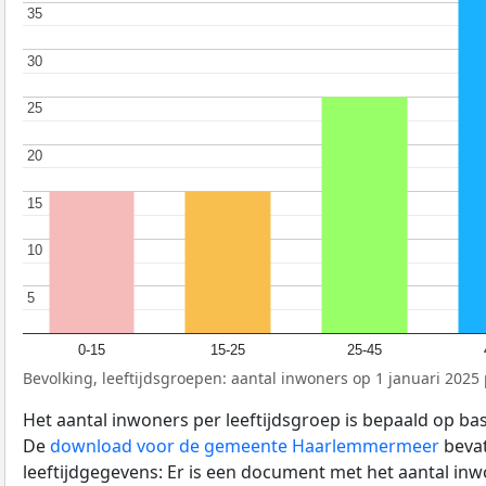
35
35
30
30
25
25
20
20
15
15
10
10
5
5
0-15
15-25
25-45
Bevolking, leeftijdsgroepen: aantal inwoners op 1 januari 2025 p
Het aantal inwoners per leeftijdsgroep is bepaald op ba
De
download voor de gemeente Haarlemmermeer
bevat
leeftijdgegevens: Er is een document met het aantal in