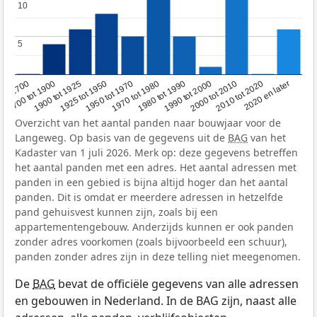
10
10
5
5
1950 tot 1970
1990 tot 2000
1900 tot 1925
2020 en later
1970 tot 1980
oor 1700
2000 tot 2010
1925 tot 1950
1980 tot 1990
1700 tot 1900
2010 tot 2020
Overzicht van het aantal panden naar bouwjaar voor de
Langeweg. Op basis van de gegevens uit de
BAG
van het
Kadaster van 1 juli 2026. Merk op: deze gegevens betreffen
het aantal panden met een adres. Het aantal adressen met
panden in een gebied is bijna altijd hoger dan het aantal
panden. Dit is omdat er meerdere adressen in hetzelfde
pand gehuisvest kunnen zijn, zoals bij een
appartementengebouw. Anderzijds kunnen er ook panden
zonder adres voorkomen (zoals bijvoorbeeld een schuur),
panden zonder adres zijn in deze telling niet meegenomen.
De
BAG
bevat de officiële gegevens van alle adressen
en gebouwen in Nederland. In de BAG zijn, naast alle