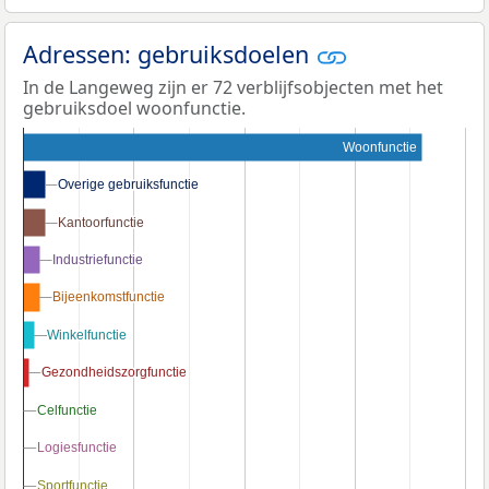
Adressen: gebruiksdoelen
In de Langeweg zijn er 72 verblijfsobjecten met het
gebruiksdoel woonfunctie.
Woonfunctie
Overige gebruiksfunctie
Overige gebruiksfunctie
Kantoorfunctie
Kantoorfunctie
Industriefunctie
Industriefunctie
Bijeenkomstfunctie
Bijeenkomstfunctie
Winkelfunctie
Winkelfunctie
Gezondheidszorgfunctie
Gezondheidszorgfunctie
Celfunctie
Celfunctie
Logiesfunctie
Logiesfunctie
Sportfunctie
Sportfunctie