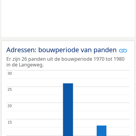
Adressen: bouwperiode van panden
Er zijn 26 panden uit de bouwperiode 1970 tot 1980
in de Langeweg.
30
30
25
25
20
20
15
15