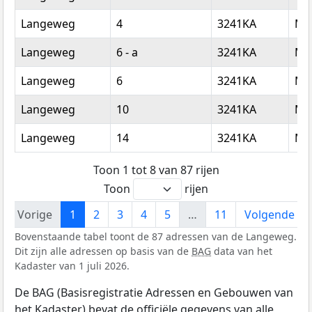
Langeweg
4
3241KA
Mid
Langeweg
6 - a
3241KA
Mid
Langeweg
6
3241KA
Mid
Langeweg
10
3241KA
Mid
Langeweg
14
3241KA
Mid
Toon 1 tot 8 van 87 rijen
Toon
rijen
Vorige
1
2
3
4
5
…
11
Volgende
Bovenstaande tabel toont de 87 adressen van de Langeweg.
Dit zijn alle adressen op basis van de
BAG
data van het
Kadaster van 1 juli 2026.
De BAG (Basisregistratie Adressen en Gebouwen van
het Kadaster) bevat de officiële gegevens van alle