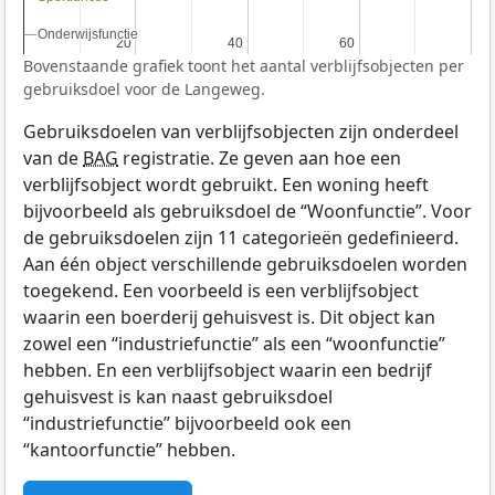
Onderwijsfunctie
Onderwijsfunctie
20
20
40
40
60
60
Bovenstaande grafiek toont het aantal verblijfsobjecten per
gebruiksdoel voor de Langeweg.
Gebruiksdoelen van verblijfsobjecten zijn onderdeel
van de
BAG
registratie. Ze geven aan hoe een
verblijfsobject wordt gebruikt. Een woning heeft
bijvoorbeeld als gebruiksdoel de “Woonfunctie”. Voor
de gebruiksdoelen zijn 11 categorieën gedefinieerd.
Aan één object verschillende gebruiksdoelen worden
toegekend. Een voorbeeld is een verblijfsobject
waarin een boerderij gehuisvest is. Dit object kan
zowel een “industriefunctie” als een “woonfunctie”
hebben. En een verblijfsobject waarin een bedrijf
gehuisvest is kan naast gebruiksdoel
“industriefunctie” bijvoorbeeld ook een
“kantoorfunctie” hebben.