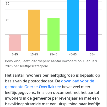
30
30
20
20
10
10
0-15
15-25
25-45
45-65
65+
Bevolking, leeftijdsgroepen: aantal inwoners op 1 januari
2025 per leeftijdscategorie.
Het aantal inwoners per leeftijdsgroep is bepaald op
basis van de postcodedata. De
download voor de
gemeente Goeree-Overflakkee
bevat veel meer
leeftijdgegevens: Er is een document met het aantal
inwoners in de gemeente per levensjaar en met een
bevolkingspiramide met een uitsplitsing naar leeftijd