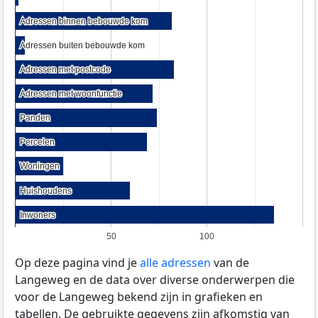
Adressen binnen bebouwde kom
Adressen binnen bebouwde kom
Adressen buiten bebouwde kom
Adressen buiten bebouwde kom
Adressen met postcode
Adressen met postcode
Adressen met woonfunctie
Adressen met woonfunctie
Panden
Panden
Percelen
Percelen
Woningen
Woningen
Huishoudens
Huishoudens
Inwoners
Inwoners
50
100
Op deze pagina vind je
alle adressen
van de
Langeweg en de data over diverse onderwerpen die
voor de Langeweg bekend zijn in grafieken en
tabellen. De gebruikte gegevens zijn afkomstig van