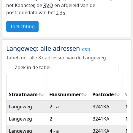
het Kadaster, de
RVO
en afgeleid van de
postcodedata van het
CBS
.
Toelichting
Langeweg: alle adressen
Tabel met alle 87 adressen van de Langeweg.
Zoek in de tabel:
Straatnaam
Huisnummer
Postcode
Wo
Straatnaam
Huisnummer
Postcode
Wo
Langeweg
2 - a
3241KA
Mid
Langeweg
2
3241KA
Mid
Langeweg
4 - a
3241KA
Mid