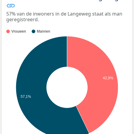
57% van de inwoners in de Langeweg staat als man
geregistreerd.
Vrouwen
Mannen
42,9%
57,1%