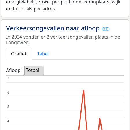
energielabels, zowel per postcode, woonplaats, wijk
en buurt als per adres.
Verkeersongevallen naar afloop
In 2024 vonden er 2 verkeersongevallen plaats in de
Langeweg.
Grafiek
Tabel
Afloop:
Totaal
7
7
6
6
5
5
4
4