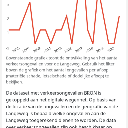
3
3
2
2
1
1
2017
2023
2007
2013
2019
2003
2009
2015
2021
2005
2011
Bovenstaande grafiek toont de ontwikkeling van het aantal
verkeersongevallen voor de Langeweg. Gebruik het filter
boven de grafiek om het aantal ongevallen per afloop
(materiële schade, letselschade of dodelijke afloop) te
bekijken.
De dataset met verkeersongevallen
BRON
is
gekoppeld aan het digitale wegennet. Op basis van
de locatie van de ongevallen en de geografie van de
Langeweg is bepaald welke ongevallen aan de
Langeweg toegerekend dienen te worden. De data
over verkeersongevallen zijn ook beschikbaar op