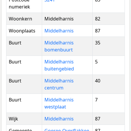
numeriek
Woonkern
Middelharnis
82
Woonplaats
Middelharnis
87
Buurt
Middelharnis
35
bomenbuurt
Buurt
Middelharnis
5
buitengebied
Buurt
Middelharnis
40
centrum
Buurt
Middelharnis
7
westplaat
Wijk
Middelharnis
87
Gemeente
Goeree-Overflakkee
87