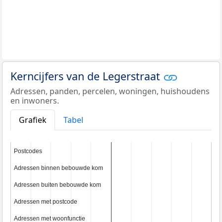
Kerncijfers van de Legerstraat
Adressen, panden, percelen, woningen, huishoudens
en inwoners.
Grafiek
Tabel
Postcodes
Postcodes
Adressen binnen bebouwde kom
Adressen binnen bebouwde kom
Adressen buiten bebouwde kom
Adressen buiten bebouwde kom
Adressen met postcode
Adressen met postcode
Adressen met woonfunctie
Adressen met woonfunctie