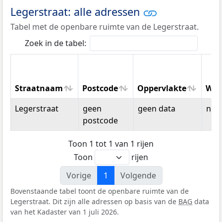
Legerstraat: alle adressen
Tabel met de openbare ruimte van de Legerstraat.
Zoek in de tabel:
Straatnaam
Postcode
Oppervlakte
Won
Straatnaam
Postcode
Oppervlakte
Won
Legerstraat
geen
geen data
n.v.t
postcode
Toon 1 tot 1 van 1 rijen
Toon
rijen
Vorige
1
Volgende
Bovenstaande tabel toont de openbare ruimte van de
Legerstraat. Dit zijn alle adressen op basis van de
BAG
data
van het Kadaster van 1 juli 2026.