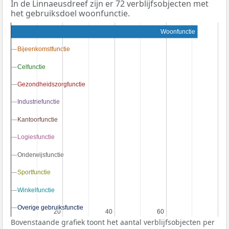
In de Linnaeusdreef zijn er 72 verblijfsobjecten met
het gebruiksdoel woonfunctie.
Woonfunctie
Bijeenkomstfunctie
Bijeenkomstfunctie
Celfunctie
Celfunctie
Gezondheidszorgfunctie
Gezondheidszorgfunctie
Industriefunctie
Industriefunctie
Kantoorfunctie
Kantoorfunctie
Logiesfunctie
Logiesfunctie
Onderwijsfunctie
Onderwijsfunctie
Sportfunctie
Sportfunctie
Winkelfunctie
Winkelfunctie
Overige gebruiksfunctie
Overige gebruiksfunctie
20
20
40
40
60
60
Bovenstaande grafiek toont het aantal verblijfsobjecten per