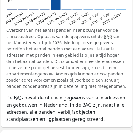
10
10
1950 tot 1970
1990 tot 2000
1900 tot 1925
2020 en later
1970 tot 1980
oor 1700
2000 tot 2010
1925 tot 1950
1980 tot 1990
1700 tot 1900
2010 tot 2020
Overzicht van het aantal panden naar bouwjaar voor de
Linnaeusdreef. Op basis van de gegevens uit de
BAG
van
het Kadaster van 1 juli 2026. Merk op: deze gegevens
betreffen het aantal panden met een adres. Het aantal
adressen met panden in een gebied is bijna altijd hoger
dan het aantal panden. Dit is omdat er meerdere adressen
in hetzelfde pand gehuisvest kunnen zijn, zoals bij een
appartementengebouw. Anderzijds kunnen er ook panden
zonder adres voorkomen (zoals bijvoorbeeld een schuur),
panden zonder adres zijn in deze telling niet meegenomen.
De
BAG
bevat de officiële gegevens van alle adressen
en gebouwen in Nederland. In de BAG zijn, naast alle
adressen, alle panden, verblijfsobjecten,
standplaatsen en ligplaatsen geregistreerd.