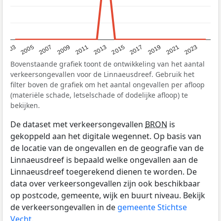
2017
2023
2007
2013
2019
2003
2009
2015
2021
2005
2011
Bovenstaande grafiek toont de ontwikkeling van het aantal
verkeersongevallen voor de Linnaeusdreef. Gebruik het
filter boven de grafiek om het aantal ongevallen per afloop
(materiële schade, letselschade of dodelijke afloop) te
bekijken.
De dataset met verkeersongevallen
BRON
is
gekoppeld aan het digitale wegennet. Op basis van
de locatie van de ongevallen en de geografie van de
Linnaeusdreef is bepaald welke ongevallen aan de
Linnaeusdreef toegerekend dienen te worden. De
data over verkeersongevallen zijn ook beschikbaar
op postcode, gemeente, wijk en buurt niveau. Bekijk
de verkeersongevallen in de
gemeente Stichtse
Vecht
.