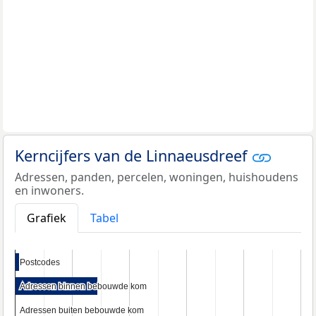
Kerncijfers van de Linnaeusdreef
Adressen, panden, percelen, woningen, huishoudens
en inwoners.
Grafiek
Tabel
Postcodes
Postcodes
Adressen binnen bebouwde kom
Adressen binnen bebouwde kom
Adressen buiten bebouwde kom
Adressen buiten bebouwde kom