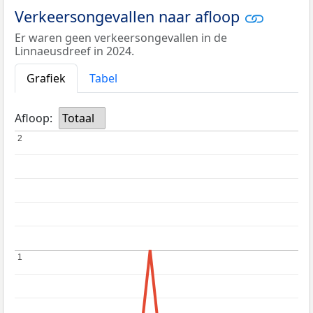
Verkeersongevallen naar afloop
Er waren geen verkeersongevallen in de
Linnaeusdreef in 2024.
Grafiek
Tabel
Afloop:
Totaal
2
2
1
1