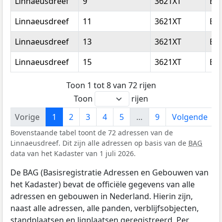
Linnaeusdreef
9
3621XT
Br
Linnaeusdreef
11
3621XT
Br
Linnaeusdreef
13
3621XT
Br
Linnaeusdreef
15
3621XT
Br
Toon 1 tot 8 van 72 rijen
Toon
rijen
Vorige
1
2
3
4
5
…
9
Volgende
Bovenstaande tabel toont de 72 adressen van de
Linnaeusdreef. Dit zijn alle adressen op basis van de
BAG
data van het Kadaster van 1 juli 2026.
De BAG (Basisregistratie Adressen en Gebouwen van
het Kadaster) bevat de officiële gegevens van alle
adressen en gebouwen in Nederland. Hierin zijn,
naast alle adressen, alle panden, verblijfsobjecten,
standplaatsen en ligplaatsen geregistreerd. Per