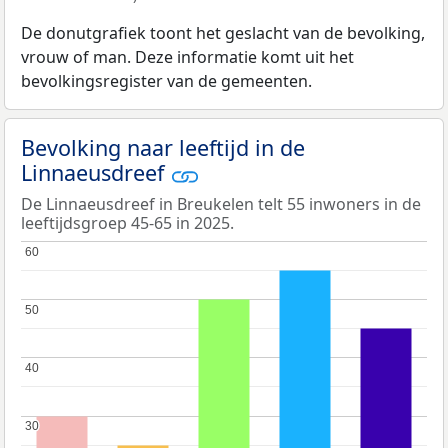
De donutgrafiek toont het geslacht van de bevolking,
vrouw of man. Deze informatie komt uit het
bevolkingsregister van de gemeenten.
Bevolking naar leeftijd in de
Linnaeusdreef
De Linnaeusdreef in Breukelen telt 55 inwoners in de
leeftijdsgroep 45-65 in 2025.
60
60
50
50
40
40
30
30