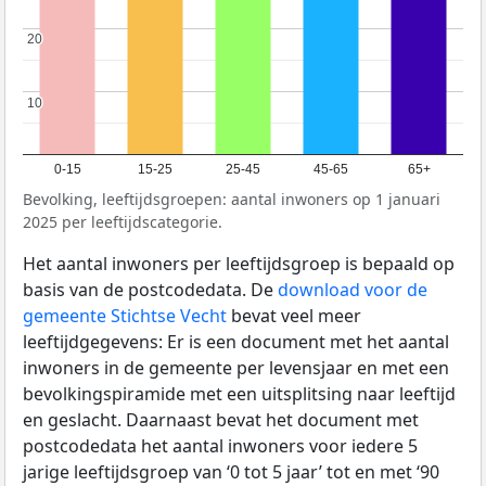
20
20
10
10
0-15
15-25
25-45
45-65
65+
Bevolking, leeftijdsgroepen: aantal inwoners op 1 januari
2025 per leeftijdscategorie.
Het aantal inwoners per leeftijdsgroep is bepaald op
basis van de postcodedata. De
download voor de
gemeente Stichtse Vecht
bevat veel meer
leeftijdgegevens: Er is een document met het aantal
inwoners in de gemeente per levensjaar en met een
bevolkingspiramide met een uitsplitsing naar leeftijd
en geslacht. Daarnaast bevat het document met
postcodedata het aantal inwoners voor iedere 5
jarige leeftijdsgroep van ‘0 tot 5 jaar’ tot en met ‘90