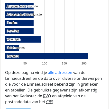
Adressen met postcode
Adressen met postcode
Adressen met woonfunctie
Adressen met woonfunctie
Panden
Panden
Percelen
Percelen
Woningen
Woningen
Huishoudens
Huishoudens
Inwoners
Inwoners
50
100
150
200
Op deze pagina vind je
alle adressen
van de
Linnaeusdreef en de data over diverse onderwerpen
die voor de Linnaeusdreef bekend zijn in grafieken
en tabellen. De gebruikte gegevens zijn afkomstig
van het Kadaster, de
RVO
en afgeleid van de
postcodedata van het
CBS
.