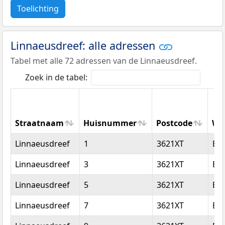
Toelichting
Linnaeusdreef: alle adressen
Tabel met alle 72 adressen van de Linnaeusdreef.
Zoek in de tabel:
Straatnaam
Huisnummer
Postcode
Wo
Straatnaam
Huisnummer
Postcode
Wo
Linnaeusdreef
1
3621XT
Br
Linnaeusdreef
3
3621XT
Br
Linnaeusdreef
5
3621XT
Br
Linnaeusdreef
7
3621XT
Br