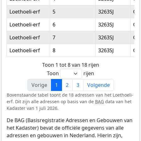
Loethoeli-erf
5
3263SJ
Oud
Loethoeli-erf
6
3263SJ
Oud
Loethoeli-erf
7
3263SJ
Oud
Loethoeli-erf
8
3263SJ
Oud
Toon 1 tot 8 van 18 rijen
Toon
rijen
Vorige
1
2
3
Volgende
Bovenstaande tabel toont de 18 adressen van het Loethoeli-
erf. Dit zijn alle adressen op basis van de
BAG
data van het
Kadaster van 1 juli 2026.
De BAG (Basisregistratie Adressen en Gebouwen van
het Kadaster) bevat de officiële gegevens van alle
adressen en gebouwen in Nederland. Hierin zijn,