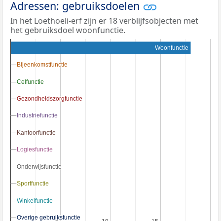
Adressen: gebruiksdoelen
In het Loethoeli-erf zijn er 18 verblijfsobjecten met
het gebruiksdoel woonfunctie.
Woonfunctie
Bijeenkomstfunctie
Bijeenkomstfunctie
Celfunctie
Celfunctie
Gezondheidszorgfunctie
Gezondheidszorgfunctie
Industriefunctie
Industriefunctie
Kantoorfunctie
Kantoorfunctie
Logiesfunctie
Logiesfunctie
Onderwijsfunctie
Onderwijsfunctie
Sportfunctie
Sportfunctie
Winkelfunctie
Winkelfunctie
Overige gebruiksfunctie
Overige gebruiksfunctie