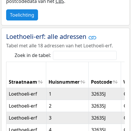
postcodedata van het
CBS
.
Toelichting
Loethoeli-erf: alle adressen
Tabel met alle 18 adressen van het Loethoeli-erf.
Zoek in de tabel:
Straatnaam
Huisnummer
Postcode
Wo
Straatnaam
Huisnummer
Postcode
Wo
Loethoeli-erf
1
3263SJ
Oud
Loethoeli-erf
2
3263SJ
Oud
Loethoeli-erf
3
3263SJ
Oud
Loethoeli-erf
4
3263SJ
Oud