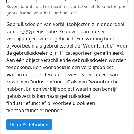
5
5
10
10
15
15
Bovenstaande grafiek toont het aantal verblijfsobjecten per
gebruiksdoel voor het Loethoeli-erf.
Gebruiksdoelen van verblijfsobjecten zijn onderdeel
van de
BAG
registratie. Ze geven aan hoe een
verblijfsobject wordt gebruikt. Een woning heeft
bijvoorbeeld als gebruiksdoel de “Woonfunctie”. Voor
de gebruiksdoelen zijn 11 categorieën gedefinieerd.
Aan één object verschillende gebruiksdoelen worden
toegekend. Een voorbeeld is een verblijfsobject
waarin een boerderij gehuisvest is. Dit object kan
zowel een “industriefunctie” als een “woonfunctie”
hebben. En een verblijfsobject waarin een bedrijf
gehuisvest is kan naast gebruiksdoel
“industriefunctie” bijvoorbeeld ook een
“kantoorfunctie” hebben.
Bron & definities