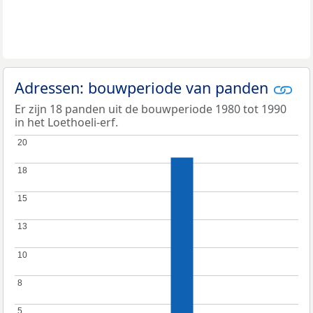
Adressen: bouwperiode van panden
Er zijn 18 panden uit de bouwperiode 1980 tot 1990
in het Loethoeli-erf.
20
20
18
18
15
15
13
13
10
10
8
8
5
5