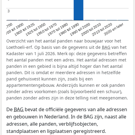
3
3
1950 tot 1970
1990 tot 2000
1900 tot 1925
2020 en later
1970 tot 1980
oor 1700
2000 tot 2010
1925 tot 1950
1980 tot 1990
1700 tot 1900
2010 tot 2020
Overzicht van het aantal panden naar bouwjaar voor het
Loethoeli-erf. Op basis van de gegevens uit de
BAG
van het
Kadaster van 1 juli 2026. Merk op: deze gegevens betreffen
het aantal panden met een adres. Het aantal adressen met
panden in een gebied is bijna altijd hoger dan het aantal
panden. Dit is omdat er meerdere adressen in hetzelfde
pand gehuisvest kunnen zijn, zoals bij een
appartementengebouw. Anderzijds kunnen er ook panden
zonder adres voorkomen (zoals bijvoorbeeld een schuur),
panden zonder adres zijn in deze telling niet meegenomen.
De
BAG
bevat de officiële gegevens van alle adressen
en gebouwen in Nederland. In de BAG zijn, naast alle
adressen, alle panden, verblijfsobjecten,
standplaatsen en ligplaatsen geregistreerd.