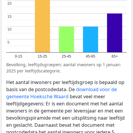
20
20
15
15
10
10
5
5
0-15
15-25
25-45
45-65
65+
Bevolking, leeftijdsgroepen: aantal inwoners op 1 januari
2025 per leeftijdscategorie.
Het aantal inwoners per leeftijdsgroep is bepaald op
basis van de postcodedata. De
download voor de
gemeente Hoeksche Waard
bevat veel meer
leeftijdgegevens: Er is een document met het aantal
inwoners in de gemeente per levensjaar en met een
bevolkingspiramide met een uitsplitsing naar leeftijd
en geslacht. Daarnaast bevat het document met
postcodedata het aantal inwoners voor iedere 5