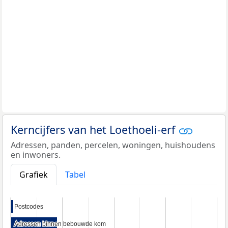
Kerncijfers van het Loethoeli-erf
Adressen, panden, percelen, woningen, huishoudens
en inwoners.
Grafiek
Tabel
Postcodes
Postcodes
Adressen binnen bebouwde kom
Adressen binnen bebouwde kom