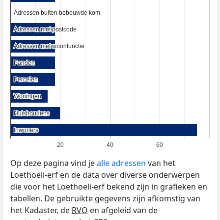
Adressen buiten bebouwde kom
Adressen buiten bebouwde kom
Adressen met postcode
Adressen met postcode
Adressen met woonfunctie
Adressen met woonfunctie
Panden
Panden
Percelen
Percelen
Woningen
Woningen
Huishoudens
Huishoudens
Inwoners
Inwoners
20
40
60
Op deze pagina vind je
alle adressen
van het
Loethoeli-erf en de data over diverse onderwerpen
die voor het Loethoeli-erf bekend zijn in grafieken en
tabellen. De gebruikte gegevens zijn afkomstig van
het Kadaster, de
RVO
en afgeleid van de