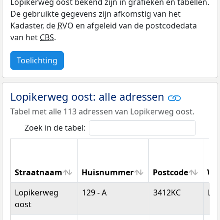
Lopikerweg oost bekend zijn in grafieken en tabellen.
De gebruikte gegevens zijn afkomstig van het
Kadaster, de
RVO
en afgeleid van de postcodedata
van het
CBS
.
Toelichting
Lopikerweg oost: alle adressen
Tabel met alle 113 adressen van Lopikerweg oost.
Zoek in de tabel:
Straatnaam
Huisnummer
Postcode
Wo
Straatnaam
Huisnummer
Postcode
Wo
Lopikerweg
129 - A
3412KC
Lop
oost