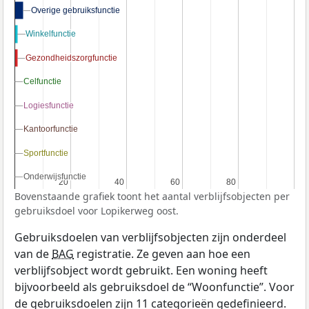
Overige gebruiksfunctie
Overige gebruiksfunctie
Winkelfunctie
Winkelfunctie
Gezondheidszorgfunctie
Gezondheidszorgfunctie
Celfunctie
Celfunctie
Logiesfunctie
Logiesfunctie
Kantoorfunctie
Kantoorfunctie
Sportfunctie
Sportfunctie
Onderwijsfunctie
Onderwijsfunctie
20
20
40
40
60
60
80
80
Bovenstaande grafiek toont het aantal verblijfsobjecten per
gebruiksdoel voor Lopikerweg oost.
Gebruiksdoelen van verblijfsobjecten zijn onderdeel
van de
BAG
registratie. Ze geven aan hoe een
verblijfsobject wordt gebruikt. Een woning heeft
bijvoorbeeld als gebruiksdoel de “Woonfunctie”. Voor
de gebruiksdoelen zijn 11 categorieën gedefinieerd.