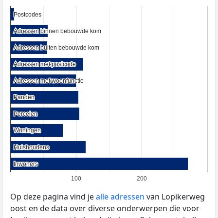
Postcodes
Postcodes
Adressen binnen bebouwde kom
Adressen binnen bebouwde kom
Adressen buiten bebouwde kom
Adressen buiten bebouwde kom
Adressen met postcode
Adressen met postcode
Adressen met woonfunctie
Adressen met woonfunctie
Panden
Panden
Percelen
Percelen
Woningen
Woningen
Huishoudens
Huishoudens
Inwoners
Inwoners
100
200
Op deze pagina vind je
alle adressen
van Lopikerweg
oost en de data over diverse onderwerpen die voor