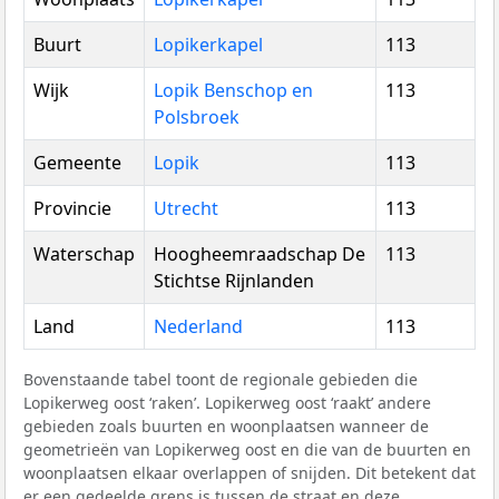
Buurt
Lopikerkapel
113
Wijk
Lopik Benschop en
113
Polsbroek
Gemeente
Lopik
113
Provincie
Utrecht
113
Waterschap
Hoogheemraadschap De
113
Stichtse Rijnlanden
Land
Nederland
113
Bovenstaande tabel toont de regionale gebieden die
Lopikerweg oost ‘raken’. Lopikerweg oost ‘raakt’ andere
gebieden zoals buurten en woonplaatsen wanneer de
geometrieën van Lopikerweg oost en die van de buurten en
woonplaatsen elkaar overlappen of snijden. Dit betekent dat
er een gedeelde grens is tussen de straat en deze