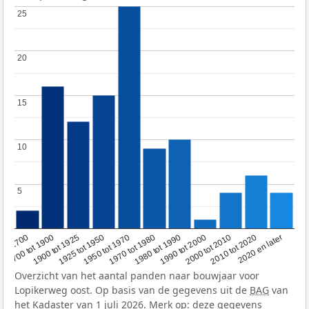
25
25
20
20
15
15
10
10
5
5
1950 tot 1970
1990 tot 2000
1900 tot 1925
2020 en later
1970 tot 1980
oor 1700
2000 tot 2010
1925 tot 1950
1980 tot 1990
1700 tot 1900
2010 tot 2020
Overzicht van het aantal panden naar bouwjaar voor
Lopikerweg oost. Op basis van de gegevens uit de
BAG
van
het Kadaster van 1 juli 2026. Merk op: deze gegevens