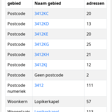
gebied
Naam gebied
adressen
Postcode
3412KC
20
Postcode
3412KD
13
Postcode
3412KE
20
Postcode
3412KG
25
Postcode
3412KH
21
Postcode
3412KJ
12
Postcode
Geen postcode
2
Postcode
3412
111
numeriek
Woonkern
Lopikerkapel
57
Woonplaats
Lopikerkapel
113