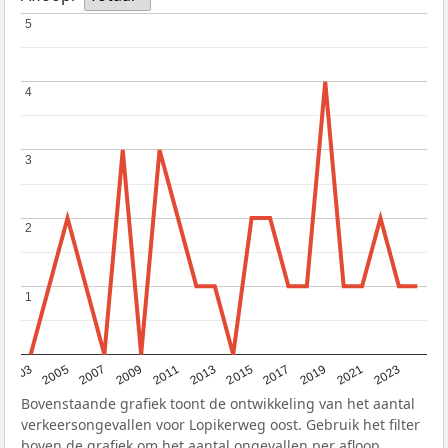
5
5
4
4
3
3
2
2
1
1
2017
2023
2007
2013
2019
2003
2009
2015
2021
2005
2011
Bovenstaande grafiek toont de ontwikkeling van het aantal
verkeersongevallen voor Lopikerweg oost. Gebruik het filter
boven de grafiek om het aantal ongevallen per afloop