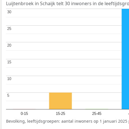
Luijtenbroek in Schaijk telt 30 inwoners in de leeftijdsgr
30
30
25
25
20
20
15
15
10
10
5
5
0-15
15-25
25-45
Bevolking, leeftijdsgroepen: aantal inwoners op 1 januari 2025 p