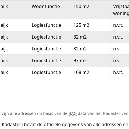
aijk
Woonfunctie
150 m2
Vrijsta
wonin
aijk
Logiesfunctie
125 m2
n.v.t.
aijk
Logiesfunctie
82 m2
n.v.t.
aijk
Logiesfunctie
82 m2
n.v.t.
aijk
Logiesfunctie
97 m2
n.v.t.
aijk
Logiesfunctie
108 m2
n.v.t.
 zijn alle adressen op basis van de
BAG
data van het Kadaster van 
adaster) bevat de officiële gegevens van alle adressen en 