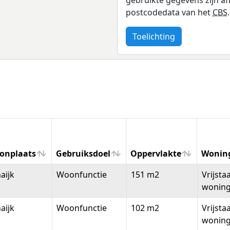
postcodedata van het
CBS
.
Toelichting
onplaats
Gebruiksdoel
Oppervlakte
Wonin
onplaats
Gebruiksdoel
Oppervlakte
Wonin
aijk
Woonfunctie
151 m2
Vrijsta
wonin
aijk
Woonfunctie
102 m2
Vrijsta
wonin