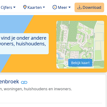
Cijfers
Kaarten
Meer
Download
a vind je onder andere
woners, huishoudens,
Bekijk kaart
jtenbroek
en, woningen, huishoudens en inwoners.