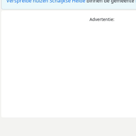
Verspreide huizen Schaijkse Heide
binnen de gemeente
Advertentie: