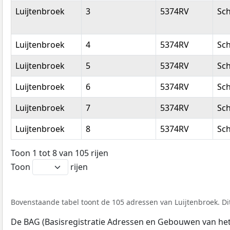
Luijtenbroek
3
5374RV
Sch
Luijtenbroek
4
5374RV
Sch
Luijtenbroek
5
5374RV
Sch
Luijtenbroek
6
5374RV
Sch
Luijtenbroek
7
5374RV
Sch
Luijtenbroek
8
5374RV
Sch
Toon 1 tot 8 van 105 rijen
Toon
rijen
Bovenstaande tabel toont de 105 adressen van Luijtenbroek. Dit
De BAG (Basisregistratie Adressen en Gebouwen van het K