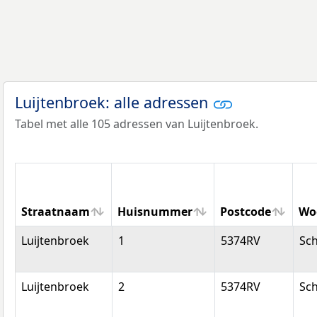
Luijtenbroek: alle adressen
Tabel met alle 105 adressen van Luijtenbroek.
Straatnaam
Huisnummer
Postcode
Wo
Straatnaam
Huisnummer
Postcode
Wo
Luijtenbroek
1
5374RV
Sch
Luijtenbroek
2
5374RV
Sch