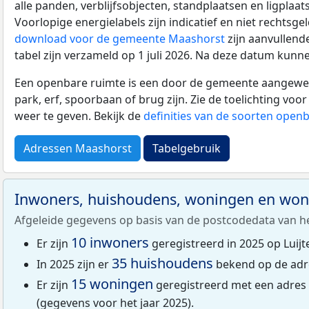
alle panden, verblijfsobjecten, standplaatsen en ligplaa
Voorlopige energielabels zijn indicatief en niet rechtsge
download voor de gemeente Maashorst
zijn aanvullend
tabel zijn verzameld op 1 juli 2026. Na deze datum kunn
Een openbare ruimte is een door de gemeente aangewezen
park, erf, spoorbaan of brug zijn. Zie de toelichting vo
weer te geven. Bekijk de
definities van de soorten open
Adressen Maashorst
Tabelgebruik
Inwoners, huishoudens, woningen en wo
Afgeleide gegevens op basis van de postcodedata van h
10 inwoners
Er zijn
geregistreerd in 2025 op Luij
35 huishoudens
In 2025 zijn er
bekend op de adre
15 woningen
Er zijn
geregistreerd met een adres
(gegevens voor het jaar 2025).