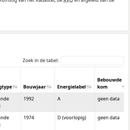
Zoek in de tabel:
Bebouwde
gtype
Bouwjaar
Energielabel
kom
gtype
Bouwjaar
Energielabel
Bebouwde
ande
1992
A
geen data
kom
g
ande
1974
D (voorlopig)
geen data
g