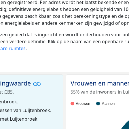
tsen geregistreerd. Per adres wordt het laatst bekende ener
ldig; definitieve energielabels hebben een geldigheid van 1
e gegevens beschikbaar, zoals het berekeningstype en de 
en energielabels en andere kenmerken zijn gewijzigd of opn
 gebied dat is ingericht en wordt onderhouden voor publie
or een verdere definitie. Klik op de naam van een openbare 
bare ruimtes
.
ningwaarde
Vrouwen en mannen
et
CBS
.
55% van de inwoners in Lui
tenbroek.
Vrouwen
Mannen
ssen van Luijtenbroek.
 met Luijtenbroek