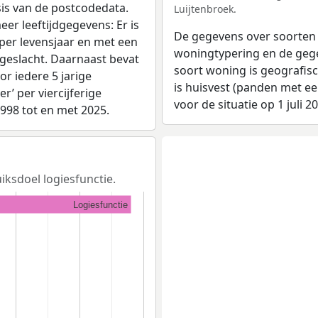
sis van de postcodedata.
Luijtenbroek.
eer leeftijdgegevens: Er is
De gegevens over soorten
per levensjaar en met een
woningtypering en de gegev
 geslacht. Daarnaast bevat
soort woning is geografis
r iedere 5 jarige
is huisvest (panden met e
er’ per viercijferige
voor de situatie op 1 juli 2
1998 tot en met 2025.
uiksdoel logiesfunctie.
Logiesfunctie