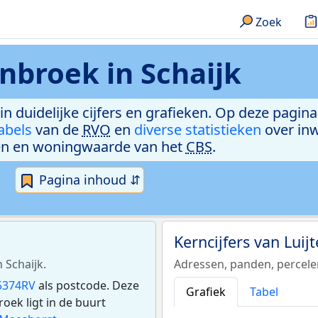
Zoek
enbroek in Schaijk
in duidelijke cijfers en grafieken. Op deze pagin
abels
van de
RVO
en
diverse statistieken
over in
n en woningwaarde van het
CBS
.
Pagina inhoud ⇵
Kerncijfers van Lui
 Schaijk.
Adressen, panden, percel
5374RV
als postcode. Deze
Grafiek
Tabel
ek ligt in de buurt