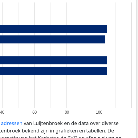
40
60
80
100
e adressen
van Luijtenbroek en de data over diverse
enbroek bekend zijn in grafieken en tabellen. De
fkomstig van het Kadaster, de
RVO
en afgeleid van de