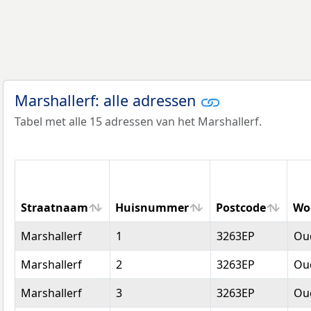
Marshallerf: alle adressen
Tabel met alle 15 adressen van het Marshallerf.
Straatnaam
Huisnummer
Postcode
Wo
Straatnaam
Huisnummer
Postcode
Wo
Marshallerf
1
3263EP
Oud
Marshallerf
2
3263EP
Oud
Marshallerf
3
3263EP
Oud