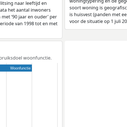
woningtypering en de gegev
tsing naar leeftijd en
soort woning is geografis
ata het aantal inwoners
is huisvest (panden met e
en met ‘90 jaar en ouder’ per
voor de situatie op 1 juli 2
 periode van 1998 tot en met
gebruiksdoel woonfunctie.
Woonfunctie