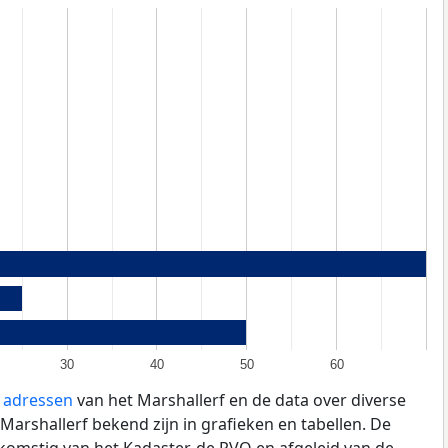
30
40
50
60
e adressen
van het Marshallerf en de data over diverse
arshallerf bekend zijn in grafieken en tabellen. De
fkomstig van het Kadaster, de
RVO
en afgeleid van de