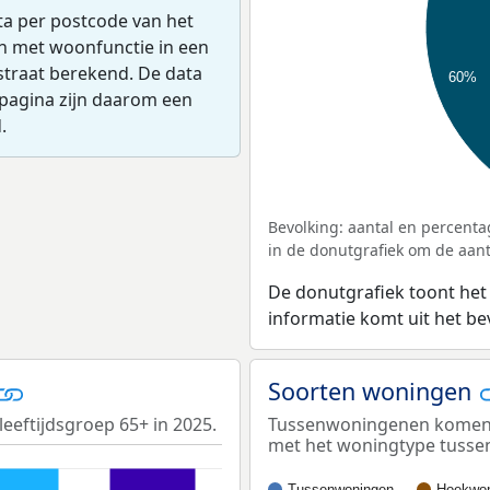
ta per postcode van het
en met woonfunctie in een
straat berekend. De data
60%
pagina zijn daarom een
.
Bevolking: aantal en percenta
in de donutgrafiek om de aanta
De donutgrafiek toont het
informatie komt uit het b
Soorten woningen
leeftijdsgroep 65+ in 2025.
Tussenwoningenen komen he
met het woningtype tuss
Tussenwoningen
Hoekwon