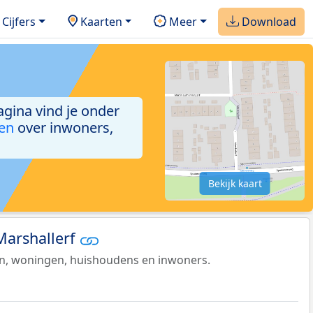
Cijfers
Kaarten
Meer
Download
pagina vind je onder
ken
over inwoners,
Bekijk kaart
 Marshallerf
en, woningen, huishoudens en inwoners.