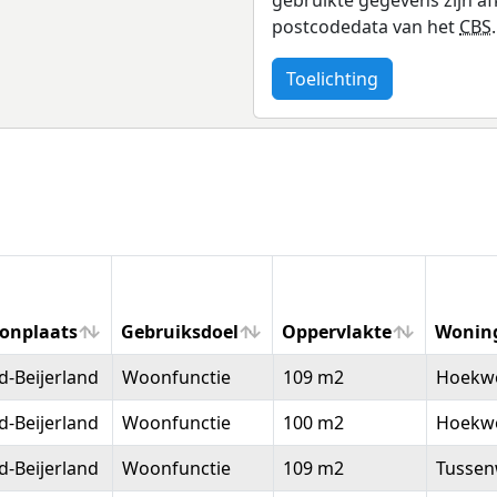
postcodedata van het
CBS
.
Toelichting
onplaats
Gebruiksdoel
Oppervlakte
Wonin
onplaats
Gebruiksdoel
Oppervlakte
Wonin
-Beijerland
Woonfunctie
109 m2
Hoekw
-Beijerland
Woonfunctie
100 m2
Hoekw
-Beijerland
Woonfunctie
109 m2
Tussen