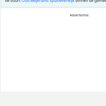
de buurt
Oud-Beijerland Spuioeverwijk
binnen de geme
Advertentie: