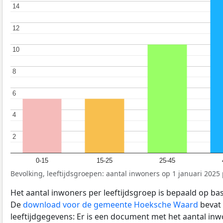
14
14
12
12
10
10
8
8
6
6
4
4
2
2
0-15
15-25
25-45
Bevolking, leeftijdsgroepen: aantal inwoners op 1 januari 2025 p
Het aantal inwoners per leeftijdsgroep is bepaald op ba
De
download voor de gemeente Hoeksche Waard
bevat 
leeftijdgegevens: Er is een document met het aantal in