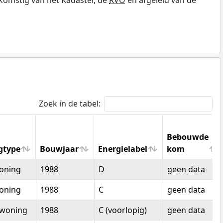
Zoek in de tabel:
Bebouwde
gtype
Bouwjaar
Energielabel
kom
gtype
Bouwjaar
Energielabel
Bebouwde
oning
1988
D
geen data
kom
oning
1988
C
geen data
woning
1988
C (voorlopig)
geen data