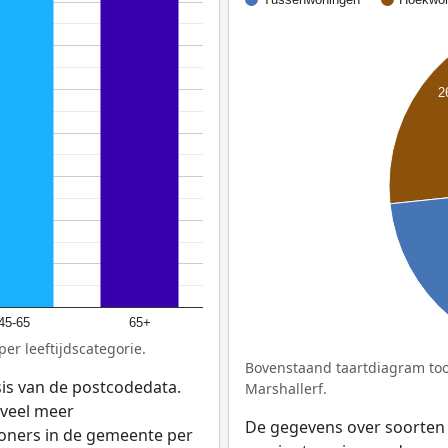
2
45-65
65+
er leeftijdscategorie.
Bovenstaand taartdiagram too
sis van de postcodedata.
Marshallerf.
veel meer
De gegevens over soorten
woners in de gemeente per