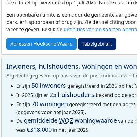
deze tabel zijn verzameld op 1 juli 2026. Na deze datum
Een openbare ruimte is een door de gemeente aangewezen
park, erf, spoorbaan of brug zijn. Zie de toelichting vo
weer te geven. Bekijk de
definities van de soorten open
Adressen Hoeksche Waard
Tabelgebruik
Inwoners, huishoudens, woningen en wo
Afgeleide gegevens op basis van de postcodedata van h
50 inwoners
Er zijn
geregistreerd in 2025 op het M
25 huishoudens
In 2025 zijn er
bekend op de adre
70 woningen
Er zijn
geregistreerd met een adres 
(gegevens voor het jaar 2025).
gemiddelde
WOZ
woningwaarde
De
van de h
€318.000
was
in het jaar 2025.