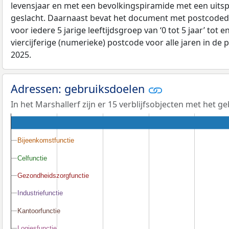
levensjaar en met een bevolkingspiramide met een uitspli
geslacht. Daarnaast bevat het document met postcoded
voor iedere 5 jarige leeftijdsgroep van ‘0 tot 5 jaar’ tot 
viercijferige (numerieke) postcode voor alle jaren in de
2025.
Adressen: gebruiksdoelen
In het Marshallerf zijn er 15 verblijfsobjecten met het 
Bijeenkomstfunctie
Bijeenkomstfunctie
Celfunctie
Celfunctie
Gezondheidszorgfunctie
Gezondheidszorgfunctie
Industriefunctie
Industriefunctie
Kantoorfunctie
Kantoorfunctie
Logiesfunctie
Logiesfunctie