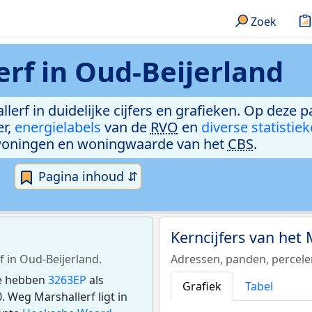
Zoek
erf in Oud-Beijerland
lerf in duidelijke cijfers en grafieken. Op deze 
er,
energielabels
van de
RVO
en
diverse statistie
woningen en woningwaarde van het
CBS
.
Pagina inhoud ⇵
Kerncijfers van het
f in Oud-Beijerland.
Adressen, panden, percel
ie hebben
3263EP
als
Grafiek
Tabel
 Weg Marshallerf ligt in