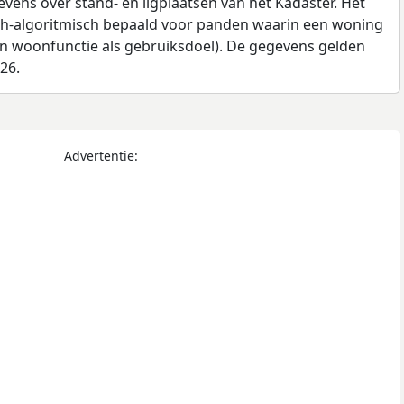
ens over stand- en ligplaatsen van het Kadaster. Het
ch-algoritmisch bepaald voor panden waarin een woning
en woonfunctie als gebruiksdoel). De gegevens gelden
026.
Advertentie: