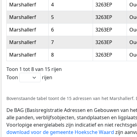
Marshallerf
4
3263EP
Oud
Marshallerf
5
3263EP
Oud
Marshallerf
6
3263EP
Oud
Marshallerf
7
3263EP
Oud
Marshallerf
8
3263EP
Oud
Toon 1 tot 8 van 15 rijen
Toon
rijen
Bovenstaande tabel toont de 15 adressen van het Marshallerf. D
De BAG (Basisregistratie Adressen en Gebouwen van het K
alle panden, verblijfsobjecten, standplaatsen en ligplaa
Voorlopige energielabels zijn indicatief en niet rechtsge
download voor de gemeente Hoeksche Waard
zijn aanv