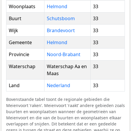
Woonplaats
Helmond
33
Buurt
Schutsboom
33
Wijk
Brandevoort
33
Gemeente
Helmond
33
Provincie
Noord-Brabant
33
Waterschap
Waterschap Aa en
33
Maas
Land
Nederland
33
Bovenstaande tabel toont de regionale gebieden die
Meienvoort ‘raken’. Meienvoort ‘raakt’ andere gebieden zoals
buurten en woonplaatsen wanneer de geometrieën van
Meienvoort en die van de buurten en woonplaatsen elkaar
overlappen of snijden. Dit betekent dat er een gedeelde
grens is tussen de straat en deze gebieden, waarbij ze op