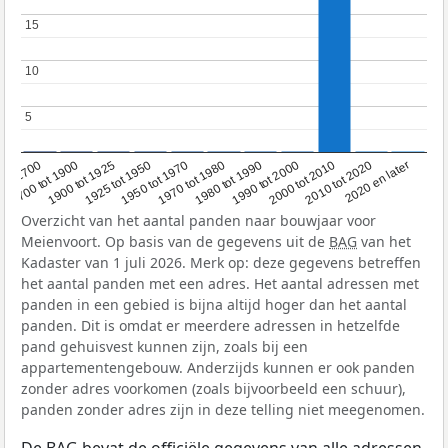
15
15
10
10
5
5
1950 tot 1970
1990 tot 2000
1900 tot 1925
2020 en later
1970 tot 1980
oor 1700
2000 tot 2010
1925 tot 1950
1980 tot 1990
1700 tot 1900
2010 tot 2020
Overzicht van het aantal panden naar bouwjaar voor
Meienvoort. Op basis van de gegevens uit de
BAG
van het
Kadaster van 1 juli 2026. Merk op: deze gegevens betreffen
het aantal panden met een adres. Het aantal adressen met
panden in een gebied is bijna altijd hoger dan het aantal
panden. Dit is omdat er meerdere adressen in hetzelfde
pand gehuisvest kunnen zijn, zoals bij een
appartementengebouw. Anderzijds kunnen er ook panden
zonder adres voorkomen (zoals bijvoorbeeld een schuur),
panden zonder adres zijn in deze telling niet meegenomen.
De
BAG
bevat de officiële gegevens van alle adressen