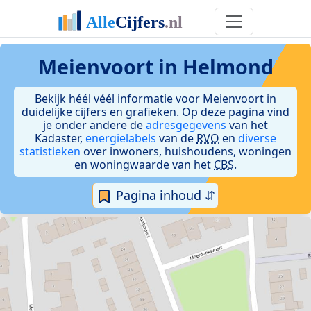
Meienvoort in Helmond
Bekijk héél véél informatie voor Meienvoort in
duidelijke cijfers en grafieken. Op deze pagina vind
je onder andere de
adresgegevens
van het
Kadaster,
energielabels
van de
RVO
en
diverse
statistieken
over inwoners, huishoudens, woningen
en woningwaarde van het
CBS
.
Pagina inhoud ⇵