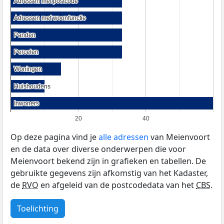
Adressen met postcode
Adressen met postcode
Adressen met woonfunctie
Adressen met woonfunctie
Panden
Panden
Percelen
Percelen
Woningen
Woningen
Huishoudens
Huishoudens
Inwoners
Inwoners
20
40
Op deze pagina vind je
alle adressen
van Meienvoort
en de data over diverse onderwerpen die voor
Meienvoort bekend zijn in grafieken en tabellen. De
gebruikte gegevens zijn afkomstig van het Kadaster,
de
RVO
en afgeleid van de postcodedata van het
CBS
.
Toelichting