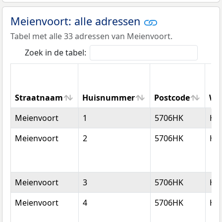
Meienvoort: alle adressen
Tabel met alle 33 adressen van Meienvoort.
Zoek in de tabel:
Straatnaam
Huisnummer
Postcode
Wo
Straatnaam
Huisnummer
Postcode
Wo
Meienvoort
1
5706HK
He
Meienvoort
2
5706HK
He
Meienvoort
3
5706HK
He
Meienvoort
4
5706HK
He