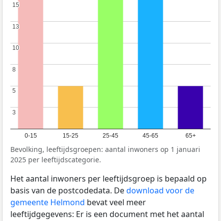
15
15
13
13
10
10
8
8
5
5
3
3
0-15
15-25
25-45
45-65
65+
Bevolking, leeftijdsgroepen: aantal inwoners op 1 januari
2025 per leeftijdscategorie.
Het aantal inwoners per leeftijdsgroep is bepaald op
basis van de postcodedata. De
download voor de
gemeente Helmond
bevat veel meer
leeftijdgegevens: Er is een document met het aantal