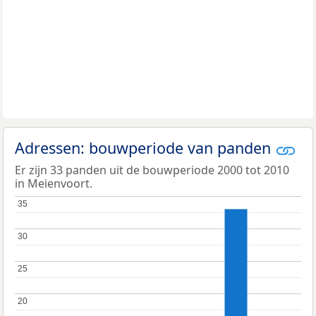
Adressen: bouwperiode van panden
Er zijn 33 panden uit de bouwperiode 2000 tot 2010
in Meienvoort.
35
35
30
30
25
25
20
20