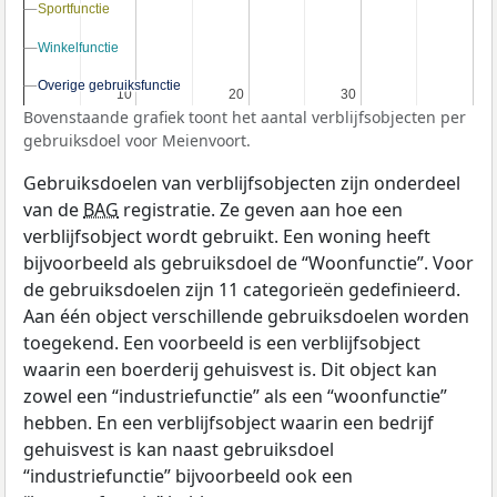
Sportfunctie
Sportfunctie
Winkelfunctie
Winkelfunctie
Overige gebruiksfunctie
Overige gebruiksfunctie
10
10
20
20
30
30
Bovenstaande grafiek toont het aantal verblijfsobjecten per
gebruiksdoel voor Meienvoort.
Gebruiksdoelen van verblijfsobjecten zijn onderdeel
van de
BAG
registratie. Ze geven aan hoe een
verblijfsobject wordt gebruikt. Een woning heeft
bijvoorbeeld als gebruiksdoel de “Woonfunctie”. Voor
de gebruiksdoelen zijn 11 categorieën gedefinieerd.
Aan één object verschillende gebruiksdoelen worden
toegekend. Een voorbeeld is een verblijfsobject
waarin een boerderij gehuisvest is. Dit object kan
zowel een “industriefunctie” als een “woonfunctie”
hebben. En een verblijfsobject waarin een bedrijf
gehuisvest is kan naast gebruiksdoel
“industriefunctie” bijvoorbeeld ook een