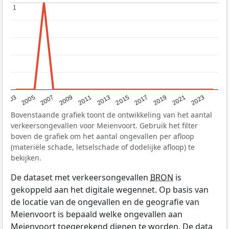
1
1
2017
2023
2007
2013
2019
2003
2009
2015
2021
2005
2011
Bovenstaande grafiek toont de ontwikkeling van het aantal
verkeersongevallen voor Meienvoort. Gebruik het filter
boven de grafiek om het aantal ongevallen per afloop
(materiële schade, letselschade of dodelijke afloop) te
bekijken.
De dataset met verkeersongevallen
BRON
is
gekoppeld aan het digitale wegennet. Op basis van
de locatie van de ongevallen en de geografie van
Meienvoort is bepaald welke ongevallen aan
Meienvoort toegerekend dienen te worden. De data