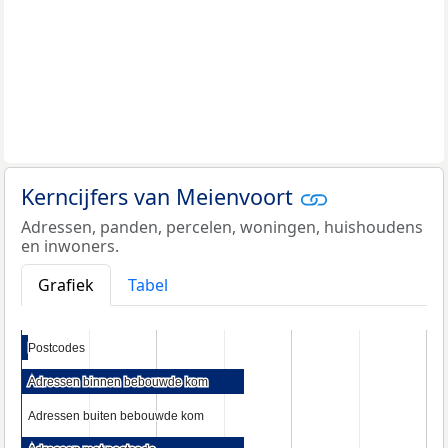
Kerncijfers van Meienvoort
Adressen, panden, percelen, woningen, huishoudens
en inwoners.
Grafiek
Tabel
Postcodes
Postcodes
Adressen binnen bebouwde kom
Adressen binnen bebouwde kom
Adressen buiten bebouwde kom
Adressen buiten bebouwde kom