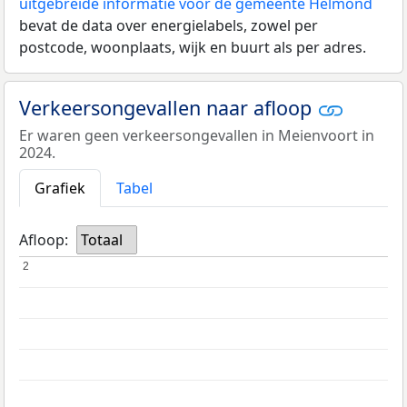
uitgebreide informatie voor de gemeente Helmond
bevat de data over energielabels, zowel per
postcode, woonplaats, wijk en buurt als per adres.
Verkeersongevallen naar afloop
Er waren geen verkeersongevallen in Meienvoort in
2024.
Grafiek
Tabel
Afloop:
Totaal
2
2