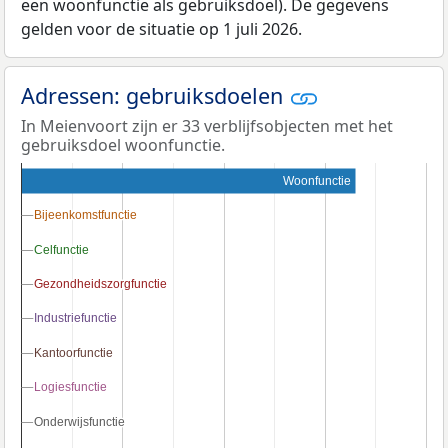
een woonfunctie als gebruiksdoel). De gegevens
gelden voor de situatie op 1 juli 2026.
Adressen: gebruiksdoelen
In Meienvoort zijn er 33 verblijfsobjecten met het
gebruiksdoel woonfunctie.
Woonfunctie
Bijeenkomstfunctie
Bijeenkomstfunctie
Celfunctie
Celfunctie
Gezondheidszorgfunctie
Gezondheidszorgfunctie
Industriefunctie
Industriefunctie
Kantoorfunctie
Kantoorfunctie
Logiesfunctie
Logiesfunctie
Onderwijsfunctie
Onderwijsfunctie