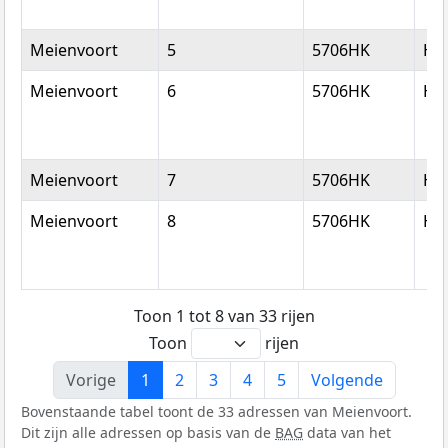
Meienvoort
5
5706HK
He
Meienvoort
6
5706HK
He
Meienvoort
7
5706HK
He
Meienvoort
8
5706HK
He
Toon 1 tot 8 van 33 rijen
Toon
rijen
Vorige
1
2
3
4
5
Volgende
Bovenstaande tabel toont de 33 adressen van Meienvoort.
Dit zijn alle adressen op basis van de
BAG
data van het