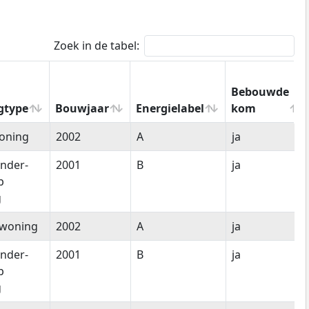
Zoek in de tabel:
Bebouwde
gtype
Bouwjaar
Energielabel
kom
gtype
Bouwjaar
Energielabel
Bebouwde
oning
2002
A
ja
kom
nder-
2001
B
ja
p
g
woning
2002
A
ja
nder-
2001
B
ja
p
g