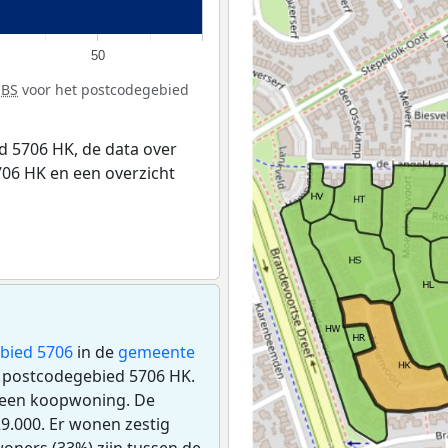
50
CBS
voor het postcodegebied
 5706 HK, de data over
06 HK en een overzicht
bied 5706
in de
gemeente
et postcodegebied 5706 HK.
 een koopwoning. De
.000. Er wonen zestig
oners (33%) zijn tussen de