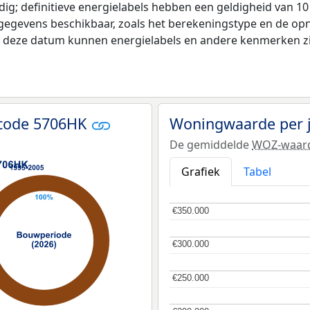
ldig; definitieve energielabels hebben een geldigheid van 1
 gegevens beschikbaar, zoals het berekeningstype en de o
na deze datum kunnen energielabels en andere kenmerken zij
tcode 5706HK
Woningwaarde per 
De gemiddelde
WOZ-waar
Grafiek
Tabel
€350.000
€350.000
€300.000
€300.000
€250.000
€250.000