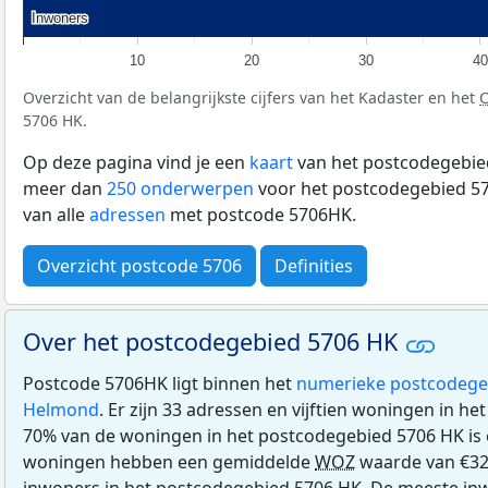
Inwoners
Inwoners
10
20
30
40
Overzicht van de belangrijkste cijfers van het Kadaster en het
5706 HK.
Op deze pagina vind je een
kaart
van het postcodegebied
meer dan
250 onderwerpen
voor het postcodegebied 57
van alle
adressen
met postcode 5706HK.
Overzicht postcode 5706
Definities
Over het postcodegebied 5706 HK
Postcode 5706HK ligt binnen het
numerieke postcodege
Helmond
. Er zijn 33 adressen en vijftien woningen in h
70% van de woningen in het postcodegebied 5706 HK is
woningen hebben een gemiddelde
WOZ
waarde van €329
inwoners in het postcodegebied 5706 HK. De meeste inw