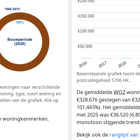
€200.000
€200.000
€150.000
€150.000
€100.000
€100.000
€50.000
€50.000
2
2016
2018
2017
Bovenstaande grafiek toont 
postcodegebied 5706 HK.
woningen naar verschillende
De gemiddelde
WOZ
wonin
ning, type, soort woning en
€328.676 gestegen van €324
dden van de grafiek. Klik op
101.443%). Het gemiddelde 
met 2025 was €36.520 (6.80
 de woningkenmerken.
monotoon stijgende trend: D
Bekijk ook de
ranglijst v