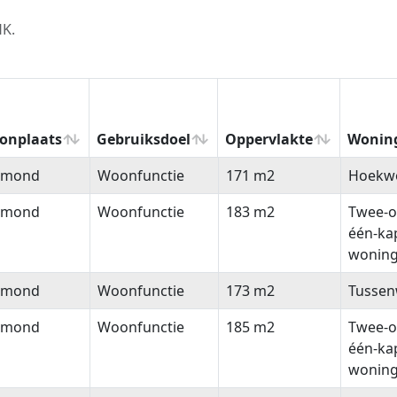
HK.
onplaats
Gebruiksdoel
Oppervlakte
Wonin
onplaats
Gebruiksdoel
Oppervlakte
Wonin
lmond
Woonfunctie
171 m2
Hoekw
lmond
Woonfunctie
183 m2
Twee-o
één-ka
wonin
lmond
Woonfunctie
173 m2
Tussen
lmond
Woonfunctie
185 m2
Twee-o
één-ka
wonin