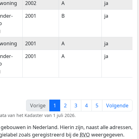
woning
2002
A
ja
nder-
2001
B
ja
p
g
woning
2001
A
ja
nder-
2001
A
ja
p
g
Vorige
1
2
3
4
5
Volgende
ata van het Kadaster van 1 juli 2026.
gebouwen in Nederland. Hierin zijn, naast alle adressen,
gielabel zoals geregistreerd bij de
RVO
weergegeven.