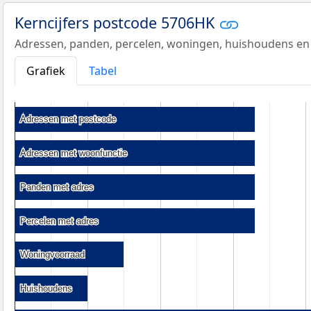
Kerncijfers postcode 5706HK
Adressen, panden, percelen, woningen, huishoudens en
Grafiek
Tabel
Adressen met postcode
Adressen met postcode
Adressen met woonfunctie
Adressen met woonfunctie
Panden met adres
Panden met adres
Percelen met adres
Percelen met adres
Woningvoorraad
Woningvoorraad
Huishoudens
Huishoudens