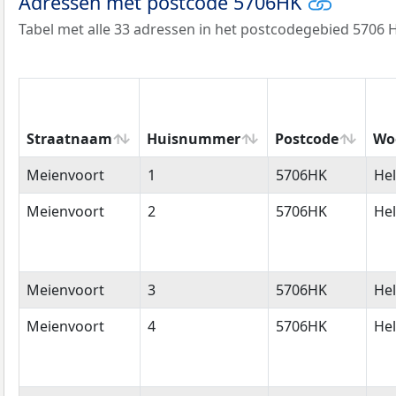
Adressen met postcode 5706HK
Tabel met alle 33 adressen in het postcodegebied 5706 
Straatnaam
Huisnummer
Postcode
Wo
Straatnaam
Huisnummer
Postcode
Wo
Meienvoort
1
5706HK
He
Meienvoort
2
5706HK
He
Meienvoort
3
5706HK
He
Meienvoort
4
5706HK
He