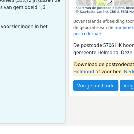
ns van gemiddeld 1,6
Bovenstaande afbeelding toon
 voorzieningen in het
de geografie van de
numeriek
postcodekaart
.
De postcode 5706 HK hoort
gemeente Helmond. Deze p
Download de postcodedat
Helmond
of voor heel
Ned
Vorige postcode
Volg