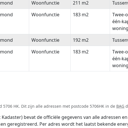
lmond
Woonfunctie
211 m2
Tussen
lmond
Woonfunctie
183 m2
Twee-o
één-ka
wonin
lmond
Woonfunctie
192 m2
Tussen
lmond
Woonfunctie
183 m2
Twee-o
één-ka
wonin
d 5706 HK. Dit zijn alle adressen met postcode 5706HK in de
BAG
d
adaster) bevat de officiële gegevens van alle adressen en 
tsen geregistreerd. Per adres wordt het laatst bekende ener