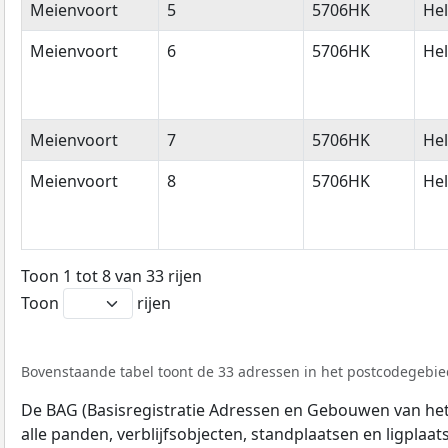
Meienvoort
5
5706HK
He
Meienvoort
6
5706HK
He
Meienvoort
7
5706HK
He
Meienvoort
8
5706HK
He
Toon 1 tot 8 van 33 rijen
Toon
rijen
Bovenstaande tabel toont de 33 adressen in het postcodegebie
De BAG (Basisregistratie Adressen en Gebouwen van het K
alle panden, verblijfsobjecten, standplaatsen en ligplaa