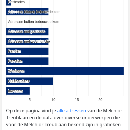
Postcodes
Postcodes
Adressen binnen bebouwde kom
Adressen binnen bebouwde kom
Adressen buiten bebouwde kom
Adressen buiten bebouwde kom
Adressen met postcode
Adressen met postcode
Adressen met woonfunctie
Adressen met woonfunctie
Panden
Panden
Percelen
Percelen
Woningen
Woningen
Huishoudens
Huishoudens
Inwoners
Inwoners
5
10
15
20
Op deze pagina vind je
alle adressen
van de Melchior
Treublaan en de data over diverse onderwerpen die
voor de Melchior Treublaan bekend zijn in grafieken