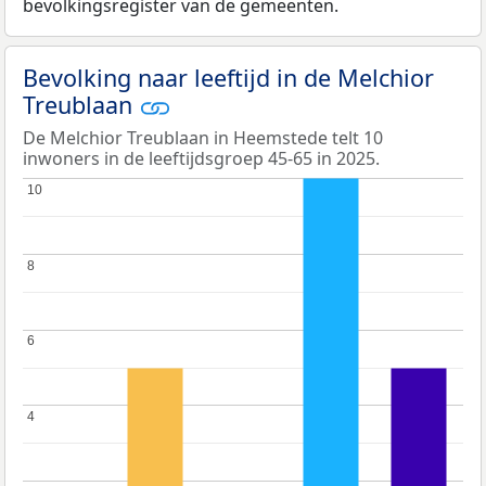
bevolkingsregister van de gemeenten.
Bevolking naar leeftijd in de Melchior
Treublaan
De Melchior Treublaan in Heemstede telt 10
inwoners in de leeftijdsgroep 45-65 in 2025.
10
10
8
8
6
6
4
4