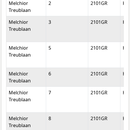
Melchior
2
2101GR
He
Treublaan
Melchior
3
2101GR
He
Treublaan
Melchior
5
2101GR
He
Treublaan
Melchior
6
2101GR
He
Treublaan
Melchior
7
2101GR
He
Treublaan
Melchior
8
2101GR
He
Treublaan