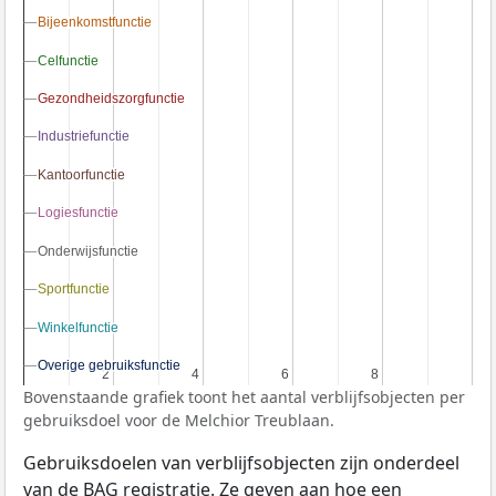
Bijeenkomstfunctie
Bijeenkomstfunctie
Celfunctie
Celfunctie
Gezondheidszorgfunctie
Gezondheidszorgfunctie
Industriefunctie
Industriefunctie
Kantoorfunctie
Kantoorfunctie
Logiesfunctie
Logiesfunctie
Onderwijsfunctie
Onderwijsfunctie
Sportfunctie
Sportfunctie
Winkelfunctie
Winkelfunctie
Overige gebruiksfunctie
Overige gebruiksfunctie
2
2
4
4
6
6
8
8
Bovenstaande grafiek toont het aantal verblijfsobjecten per
gebruiksdoel voor de Melchior Treublaan.
Gebruiksdoelen van verblijfsobjecten zijn onderdeel
van de
BAG
registratie. Ze geven aan hoe een