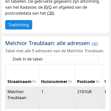
en tabellen. De gebruikte gegevens zijn afkomstig
van het Kadaster, de
RVO
en afgeleid van de
postcodedata van het
CBS
.
Toelichting
Melchior Treublaan: alle adressen
Tabel met alle 9 adressen van de Melchior Treublaan.
Zoek in de tabel:
Straatnaam
Huisnummer
Postcode
Wo
Straatnaam
Huisnummer
Postcode
Wo
Melchior
1
2101GR
He
Treublaan