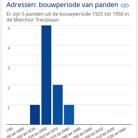
Adressen: bouwperiode van panden
Er zijn 5 panden uit de bouwperiode 1925 tot 1950 in
de Melchior Treublaan.
5
5
4
4
3
3
2
2
1
1
1950 tot 1970
1990 tot 2000
1900 tot 1925
2020 en later
1970 tot 1980
oor 1700
2000 tot 2010
1925 tot 1950
1980 tot 1990
1700 tot 1900
2010 tot 2020