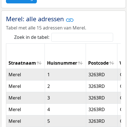
Merel: alle adressen
Tabel met alle 15 adressen van Merel.
Zoek in de tabel:
Straatnaam
Huisnummer
Postcode
Wo
Straatnaam
Huisnummer
Postcode
Wo
Merel
1
3263RD
Oud
Merel
2
3263RD
Oud
Merel
3
3263RD
Oud
Merel
4
3263RD
Oud
Merel
5
3263RD
Oud