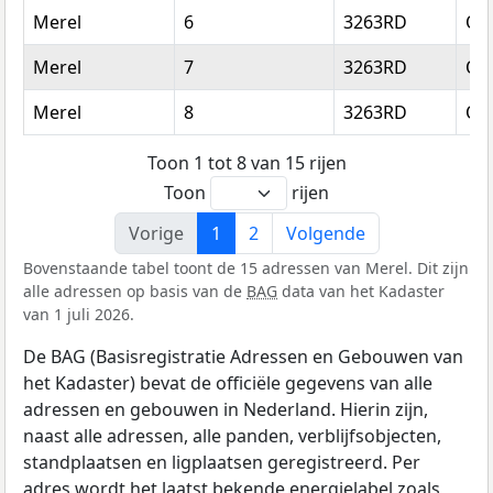
Merel
6
3263RD
Oud
Merel
7
3263RD
Oud
Merel
8
3263RD
Oud
Toon 1 tot 8 van 15 rijen
Toon
rijen
Vorige
1
2
Volgende
Bovenstaande tabel toont de 15 adressen van Merel. Dit zijn
alle adressen op basis van de
BAG
data van het Kadaster
van 1 juli 2026.
De BAG (Basisregistratie Adressen en Gebouwen van
het Kadaster) bevat de officiële gegevens van alle
adressen en gebouwen in Nederland. Hierin zijn,
naast alle adressen, alle panden, verblijfsobjecten,
standplaatsen en ligplaatsen geregistreerd. Per
adres wordt het laatst bekende energielabel zoals