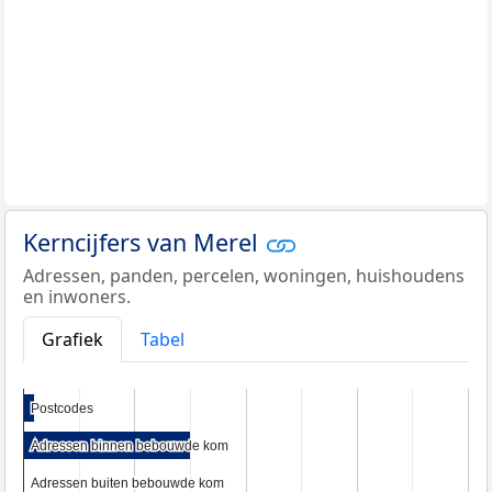
Kerncijfers van Merel
Adressen, panden, percelen, woningen, huishoudens
en inwoners.
Grafiek
Tabel
Postcodes
Postcodes
Adressen binnen bebouwde kom
Adressen binnen bebouwde kom
Adressen buiten bebouwde kom
Adressen buiten bebouwde kom