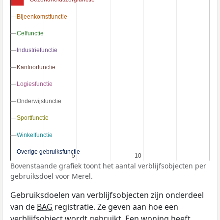
Bijeenkomstfunctie
Bijeenkomstfunctie
Celfunctie
Celfunctie
Industriefunctie
Industriefunctie
Kantoorfunctie
Kantoorfunctie
Logiesfunctie
Logiesfunctie
Onderwijsfunctie
Onderwijsfunctie
Sportfunctie
Sportfunctie
Winkelfunctie
Winkelfunctie
Overige gebruiksfunctie
Overige gebruiksfunctie
5
5
10
10
Bovenstaande grafiek toont het aantal verblijfsobjecten per
gebruiksdoel voor Merel.
Gebruiksdoelen van verblijfsobjecten zijn onderdeel
van de
BAG
registratie. Ze geven aan hoe een
verblijfsobject wordt gebruikt. Een woning heeft