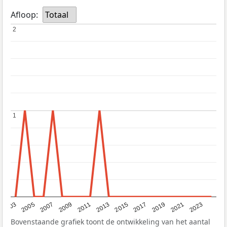
Afloop:
Totaal
2
2
1
1
2017
2023
2007
2013
2019
2003
2009
2015
2021
2005
2011
Bovenstaande grafiek toont de ontwikkeling van het aantal