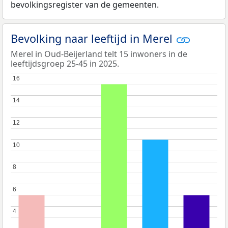
bevolkingsregister van de gemeenten.
Bevolking naar leeftijd in Merel
Merel in Oud-Beijerland telt 15 inwoners in de
leeftijdsgroep 25-45 in 2025.
16
16
14
14
12
12
10
10
8
8
6
6
4
4