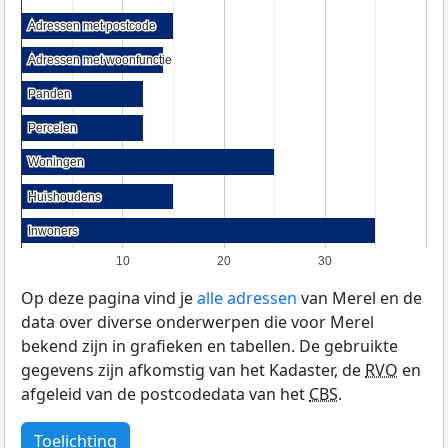
Adressen met postcode
Adressen met postcode
Adressen met woonfunctie
Adressen met woonfunctie
Panden
Panden
Percelen
Percelen
Woningen
Woningen
Huishoudens
Huishoudens
Inwoners
Inwoners
10
20
30
Op deze pagina vind je
alle adressen
van Merel en de
data over diverse onderwerpen die voor Merel
bekend zijn in grafieken en tabellen. De gebruikte
gegevens zijn afkomstig van het Kadaster, de
RVO
en
afgeleid van de postcodedata van het
CBS
.
Toelichting