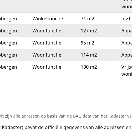
won
bbergen
Winkelfunctie
71 m2
n.v.t.
bbergen
Woonfunctie
127 m2
App
bbergen
Woonfunctie
95 m2
App
bbergen
Woonfunctie
114 m2
App
bbergen
Woonfunctie
190 m2
Vrij
won
it zijn alle adressen op basis van de
BAG
data van het Kadaster van
adaster) bevat de officiële gegevens van alle adressen en 