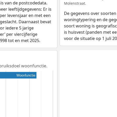
sis van de postcodedata.
Molenstraat.
eer leeftijdgegevens: Er is
De gegevens over soorten
per levensjaar en met een
woningtypering en de gegev
 geslacht. Daarnaast bevat
soort woning is geografis
r iedere 5 jarige
is huisvest (panden met e
er’ per viercijferige
voor de situatie op 1 juli 2
1998 tot en met 2025.
ebruiksdoel woonfunctie.
Woonfunctie