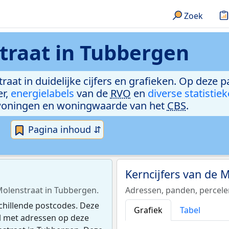
Zoek
traat in Tubbergen
raat in duidelijke cijfers en grafieken. Op deze p
er,
energielabels
van de
RVO
en
diverse statistie
woningen en woningwaarde van het
CBS
.
Pagina inhoud ⇵
Kerncijfers van de 
 Molenstraat in Tubbergen.
Adressen, panden, percel
chillende postcodes. Deze
Grafiek
Tabel
el met adressen op deze