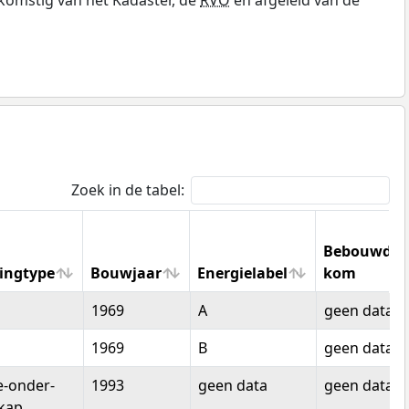
Zoek in de tabel:
Bebouwde
ingtype
Bouwjaar
Energielabel
kom
ingtype
Bouwjaar
Energielabel
Bebouwde
1969
A
geen data
kom
1969
B
geen data
-onder-
1993
geen data
geen data
kap