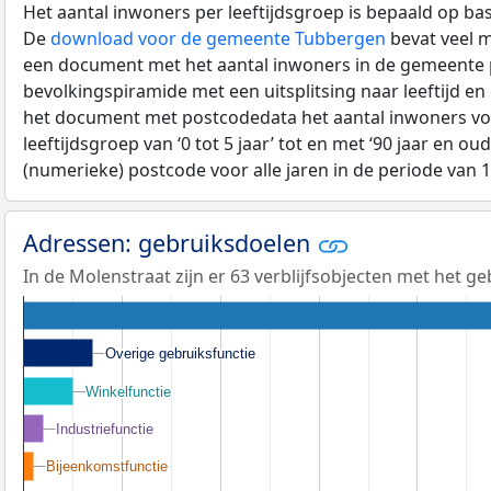
Het aantal inwoners per leeftijdsgroep is bepaald op ba
De
download voor de gemeente Tubbergen
bevat veel m
een document met het aantal inwoners in de gemeente 
bevolkingspiramide met een uitsplitsing naar leeftijd en
het document met postcodedata het aantal inwoners voo
leeftijdsgroep van ‘0 tot 5 jaar’ tot en met ‘90 jaar en oud
(numerieke) postcode voor alle jaren in de periode van 
Adressen: gebruiksdoelen
In de Molenstraat zijn er 63 verblijfsobjecten met het g
Overige gebruiksfunctie
Overige gebruiksfunctie
Winkelfunctie
Winkelfunctie
Industriefunctie
Industriefunctie
Bijeenkomstfunctie
Bijeenkomstfunctie