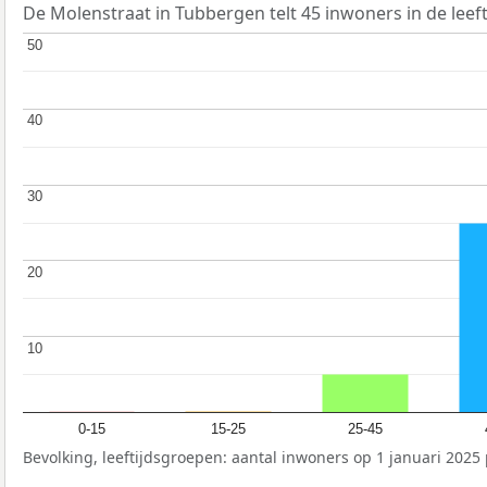
De Molenstraat in Tubbergen telt 45 inwoners in de leeft
50
50
40
40
30
30
20
20
10
10
0-15
15-25
25-45
Bevolking, leeftijdsgroepen: aantal inwoners op 1 januari 2025 p