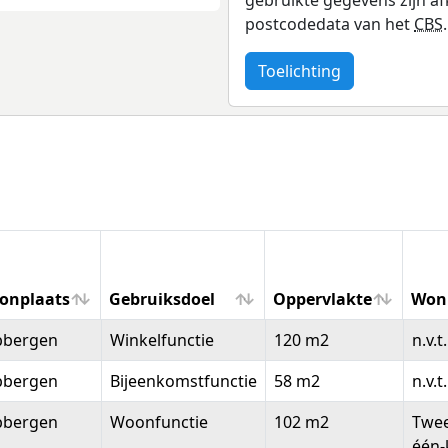
postcodedata van het
CBS
.
Toelichting
onplaats
Gebruiksdoel
Oppervlakte
Won
onplaats
Gebruiksdoel
Oppervlakte
Won
bbergen
Winkelfunctie
120 m2
n.v.t.
bbergen
Bijeenkomstfunctie
58 m2
n.v.t.
bbergen
Woonfunctie
102 m2
Twee
één-