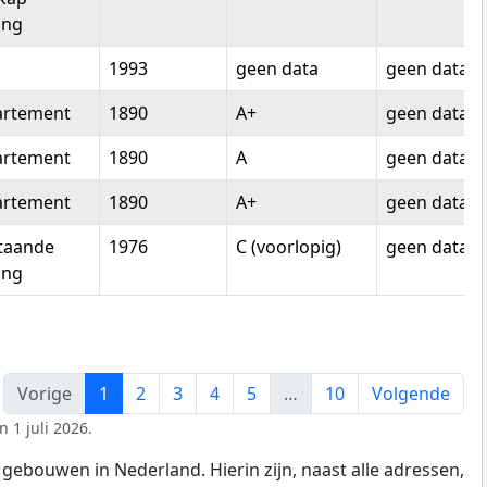
ing
1993
geen data
geen data
artement
1890
A+
geen data
artement
1890
A
geen data
artement
1890
A+
geen data
staande
1976
C (voorlopig)
geen data
ing
Vorige
1
2
3
4
5
…
10
Volgende
 1 juli 2026.
gebouwen in Nederland. Hierin zijn, naast alle adressen,