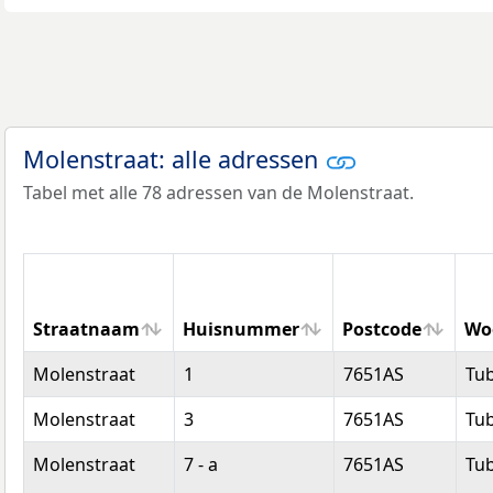
Molenstraat: alle adressen
Tabel met alle 78 adressen van de Molenstraat.
Straatnaam
Huisnummer
Postcode
Wo
Straatnaam
Huisnummer
Postcode
Wo
Molenstraat
1
7651AS
Tu
Molenstraat
3
7651AS
Tu
Molenstraat
7 - a
7651AS
Tu