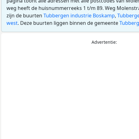
pagina toont alle adressen met alle postcodes van Mole
weg heeft de huisnummerreeks 1 t/m 89. Weg Molenstraat
zijn de buurten
Tubbergen industrie Boskamp
,
Tubberge
west
. Deze buurten liggen binnen de gemeente
Tubber
Advertentie: