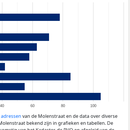
40
60
80
100
e adressen
van de Molenstraat en de data over diverse
lenstraat bekend zijn in grafieken en tabellen. De
fkomstig van het Kadaster, de
RVO
en afgeleid van de