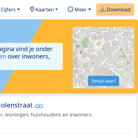
Cijfers
Kaarten
Meer
Download
agina vind je onder
ken
over inwoners,
Bekijk kaart
Molenstraat
en, woningen, huishoudens en inwoners.