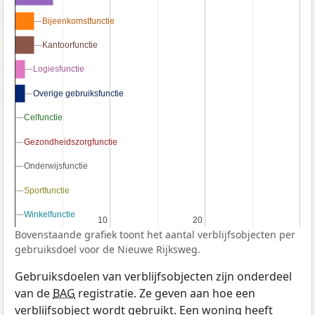
Bijeenkomstfunctie
Bijeenkomstfunctie
Kantoorfunctie
Kantoorfunctie
Logiesfunctie
Logiesfunctie
Overige gebruiksfunctie
Overige gebruiksfunctie
Celfunctie
Celfunctie
Gezondheidszorgfunctie
Gezondheidszorgfunctie
Onderwijsfunctie
Onderwijsfunctie
Sportfunctie
Sportfunctie
Winkelfunctie
Winkelfunctie
10
10
20
20
Bovenstaande grafiek toont het aantal verblijfsobjecten per
gebruiksdoel voor de Nieuwe Rijksweg.
Gebruiksdoelen van verblijfsobjecten zijn onderdeel
van de
BAG
registratie. Ze geven aan hoe een
verblijfsobject wordt gebruikt. Een woning heeft