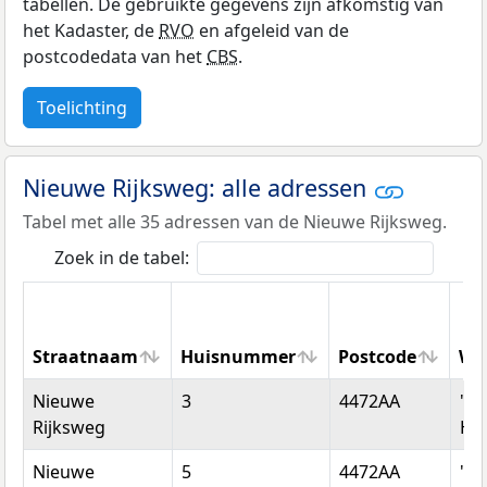
tabellen. De gebruikte gegevens zijn afkomstig van
het Kadaster, de
RVO
en afgeleid van de
postcodedata van het
CBS
.
Toelichting
Nieuwe Rijksweg: alle adressen
Tabel met alle 35 adressen van de Nieuwe Rijksweg.
Zoek in de tabel:
Straatnaam
Huisnummer
Postcode
Wo
Straatnaam
Huisnummer
Postcode
Wo
Nieuwe
3
4472AA
's-
Rijksweg
He
Nieuwe
5
4472AA
's-