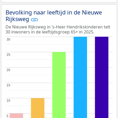
Bevolking naar leeftijd in de Nieuwe
Rijksweg
De Nieuwe Rijksweg in ’s-Heer Hendrikskinderen telt
30 inwoners in de leeftijdsgroep 65+ in 2025.
30
30
25
25
20
20
15
15
10
10
5
5