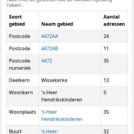
‘raken’.
Soort
Aantal
gebied
Naam gebied
adressen
Postcode
4472AA
24
Postcode
4472AB
11
Postcode
4472
35
numeriek
Deelkern
Wissekerke
13
Woonkern
's-Heer
5
Hendrikskinderen
Woonplaats
’s-Heer
35
Hendrikskinderen
Buurt
’s-Heer-
32