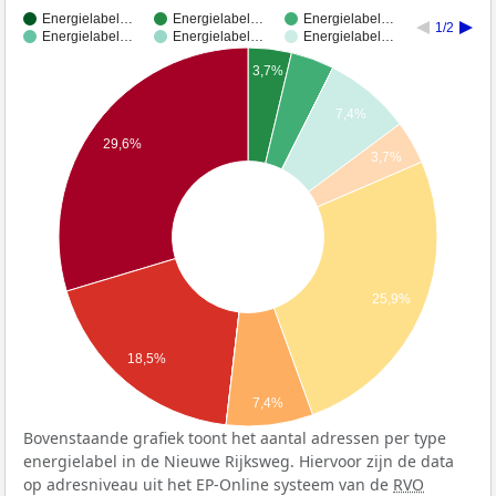
Energielabel…
Energielabel…
Energielabel…
1/2
Energielabel…
Energielabel…
Energielabel…
3,7%
7,4%
29,6%
3,7%
25,9%
18,5%
7,4%
Bovenstaande grafiek toont het aantal adressen per type
energielabel in de Nieuwe Rijksweg. Hiervoor zijn de data
op adresniveau uit het EP-Online systeem van de
RVO