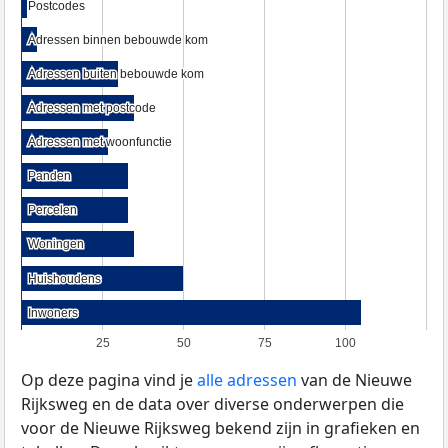
Postcodes
Postcodes
Adressen binnen bebouwde kom
Adressen binnen bebouwde kom
Adressen buiten bebouwde kom
Adressen buiten bebouwde kom
Adressen met postcode
Adressen met postcode
Adressen met woonfunctie
Adressen met woonfunctie
Panden
Panden
Percelen
Percelen
Woningen
Woningen
Huishoudens
Huishoudens
Inwoners
Inwoners
25
50
75
100
Op deze pagina vind je
alle adressen
van de Nieuwe
Rijksweg en de data over diverse onderwerpen die
voor de Nieuwe Rijksweg bekend zijn in grafieken en