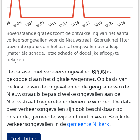
2017
2023
2007
2013
2019
2003
2009
2015
2021
2005
2011
Bovenstaande grafiek toont de ontwikkeling van het aantal
verkeersongevallen voor de Nieuwstraat. Gebruik het filter
boven de grafiek om het aantal ongevallen per afloop
(materiële schade, letselschade of dodelijke afloop) te
bekijken.
De dataset met verkeersongevallen
BRON
is
gekoppeld aan het digitale wegennet. Op basis van
de locatie van de ongevallen en de geografie van de
Nieuwstraat is bepaald welke ongevallen aan de
Nieuwstraat toegerekend dienen te worden. De data
over verkeersongevallen zijn ook beschikbaar op
postcode, gemeente, wijk en buurt niveau. Bekijk de
verkeersongevallen in de
gemeente Nijkerk
.
Toelichting