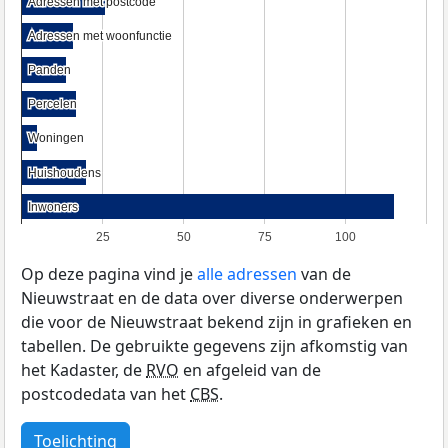
Adressen met postcode
Adressen met postcode
Adressen met woonfunctie
Adressen met woonfunctie
Panden
Panden
Percelen
Percelen
Woningen
Woningen
Huishoudens
Huishoudens
Inwoners
Inwoners
25
50
75
100
Op deze pagina vind je
alle adressen
van de
Nieuwstraat en de data over diverse onderwerpen
die voor de Nieuwstraat bekend zijn in grafieken en
tabellen. De gebruikte gegevens zijn afkomstig van
het Kadaster, de
RVO
en afgeleid van de
postcodedata van het
CBS
.
Toelichting