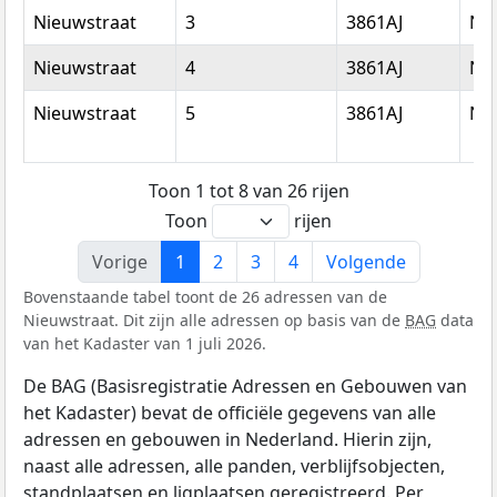
Nieuwstraat
3
3861AJ
Nij
Nieuwstraat
4
3861AJ
Nij
Nieuwstraat
5
3861AJ
Nij
Toon 1 tot 8 van 26 rijen
Toon
rijen
Vorige
1
2
3
4
Volgende
Bovenstaande tabel toont de 26 adressen van de
Nieuwstraat. Dit zijn alle adressen op basis van de
BAG
data
van het Kadaster van 1 juli 2026.
De BAG (Basisregistratie Adressen en Gebouwen van
het Kadaster) bevat de officiële gegevens van alle
adressen en gebouwen in Nederland. Hierin zijn,
naast alle adressen, alle panden, verblijfsobjecten,
standplaatsen en ligplaatsen geregistreerd. Per