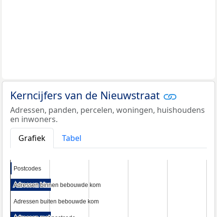
Kerncijfers van de Nieuwstraat
Adressen, panden, percelen, woningen, huishoudens
en inwoners.
Grafiek
Tabel
Postcodes
Postcodes
Adressen binnen bebouwde kom
Adressen binnen bebouwde kom
Adressen buiten bebouwde kom
Adressen buiten bebouwde kom