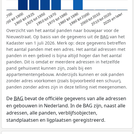
1950 tot 1970
1990 tot 2000
1900 tot 1925
2020 en later
1970 tot 1980
oor 1700
2000 tot 2010
1925 tot 1950
1980 tot 1990
1700 tot 1900
2010 tot 2020
Overzicht van het aantal panden naar bouwjaar voor de
Nieuwstraat. Op basis van de gegevens uit de
BAG
van het
Kadaster van 1 juli 2026. Merk op: deze gegevens betreffen
het aantal panden met een adres. Het aantal adressen met
panden in een gebied is bijna altijd hoger dan het aantal
panden. Dit is omdat er meerdere adressen in hetzelfde
pand gehuisvest kunnen zijn, zoals bij een
appartementengebouw. Anderzijds kunnen er ook panden
zonder adres voorkomen (zoals bijvoorbeeld een schuur),
panden zonder adres zijn in deze telling niet meegenomen.
De
BAG
bevat de officiële gegevens van alle adressen
en gebouwen in Nederland. In de BAG zijn, naast alle
adressen, alle panden, verblijfsobjecten,
standplaatsen en ligplaatsen geregistreerd.