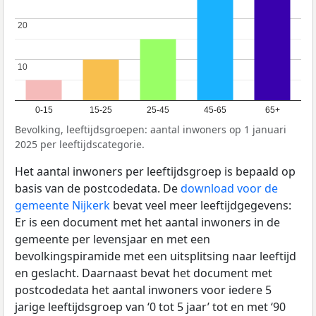
20
20
10
10
0-15
15-25
25-45
45-65
65+
Bevolking, leeftijdsgroepen: aantal inwoners op 1 januari
2025 per leeftijdscategorie.
Het aantal inwoners per leeftijdsgroep is bepaald op
basis van de postcodedata. De
download voor de
gemeente Nijkerk
bevat veel meer leeftijdgegevens:
Er is een document met het aantal inwoners in de
gemeente per levensjaar en met een
bevolkingspiramide met een uitsplitsing naar leeftijd
en geslacht. Daarnaast bevat het document met
postcodedata het aantal inwoners voor iedere 5
jarige leeftijdsgroep van ‘0 tot 5 jaar’ tot en met ‘90