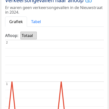
Verkeersongevallen naar afloop
Er waren geen verkeersongevallen in de Nieuwstraat
in 2024.
Grafiek
Tabel
Afloop:
Totaal
2
2
1
1