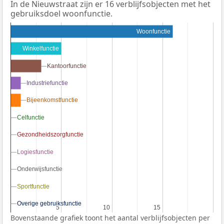
In de Nieuwstraat zijn er 16 verblijfsobjecten met het
gebruiksdoel woonfunctie.
Woonfunctie
Winkelfunctie
Kantoorfunctie
Kantoorfunctie
Industriefunctie
Industriefunctie
Bijeenkomstfunctie
Bijeenkomstfunctie
Celfunctie
Celfunctie
Gezondheidszorgfunctie
Gezondheidszorgfunctie
Logiesfunctie
Logiesfunctie
Onderwijsfunctie
Onderwijsfunctie
Sportfunctie
Sportfunctie
Overige gebruiksfunctie
Overige gebruiksfunctie
5
5
10
10
15
15
Bovenstaande grafiek toont het aantal verblijfsobjecten per