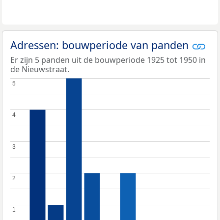
Adressen: bouwperiode van panden
Er zijn 5 panden uit de bouwperiode 1925 tot 1950 in
de Nieuwstraat.
5
5
4
4
3
3
2
2
1
1