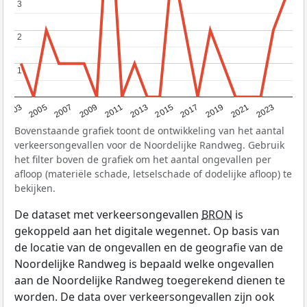
3
3
2
2
1
1
2017
2023
2007
2013
2019
2003
2009
2015
2021
2005
2011
Bovenstaande grafiek toont de ontwikkeling van het aantal
verkeersongevallen voor de Noordelijke Randweg. Gebruik
het filter boven de grafiek om het aantal ongevallen per
afloop (materiële schade, letselschade of dodelijke afloop) te
bekijken.
De dataset met verkeersongevallen
BRON
is
gekoppeld aan het digitale wegennet. Op basis van
de locatie van de ongevallen en de geografie van de
Noordelijke Randweg is bepaald welke ongevallen
aan de Noordelijke Randweg toegerekend dienen te
worden. De data over verkeersongevallen zijn ook