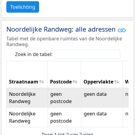
Toelichting
Noordelijke Randweg: alle adressen
Tabel met de openbare ruimtes van de Noordelijke
Randweg.
Zoek in de tabel:
Straatnaam
Postcode
Oppervlakte
Won
Straatnaam
Postcode
Oppervlakte
Won
Noordelijke
geen
geen data
n.v.t
Randweg
postcode
Noordelijke
geen
geen data
n.v.t
Randweg
postcode
Toon 1 tot 2 van 2 rijen