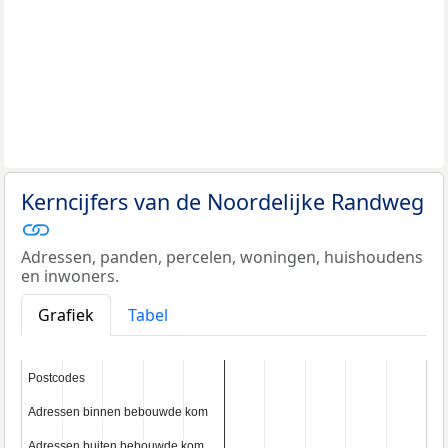
Kerncijfers van de Noordelijke Randweg
Adressen, panden, percelen, woningen, huishoudens
en inwoners.
Grafiek
Tabel
Postcodes
Postcodes
Adressen binnen bebouwde kom
Adressen binnen bebouwde kom
Adressen buiten bebouwde kom
Adressen buiten bebouwde kom