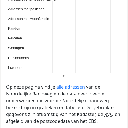
Adressen met postcode
Adressen met postcode
Adressen met woonfunctie
Adressen met woonfunctie
Panden
Panden
Percelen
Percelen
Woningen
Woningen
Huishoudens
Huishoudens
Inwoners
Inwoners
0
Op deze pagina vind je
alle adressen
van de
Noordelijke Randweg en de data over diverse
onderwerpen die voor de Noordelijke Randweg
bekend zijn in grafieken en tabellen. De gebruikte
gegevens zijn afkomstig van het Kadaster, de
RVO
en
afgeleid van de postcodedata van het
CBS
.