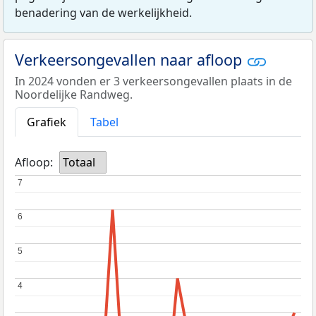
benadering van de werkelijkheid.
Verkeersongevallen naar afloop
In 2024 vonden er 3 verkeersongevallen plaats in de
Noordelijke Randweg.
Grafiek
Tabel
Afloop:
Totaal
7
7
6
6
5
5
4
4