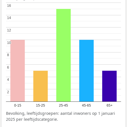
16
16
14
14
12
12
10
10
8
8
6
6
4
4
2
2
0-15
15-25
25-45
45-65
65+
Bevolking, leeftijdsgroepen: aantal inwoners op 1 januari
2025 per leeftijdscategorie.