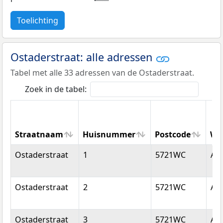
Toelichting
Ostaderstraat: alle adressen
Tabel met alle 33 adressen van de Ostaderstraat.
Zoek in de tabel:
Straatnaam
Huisnummer
Postcode
Wo
Straatnaam
Huisnummer
Postcode
Wo
Ostaderstraat
1
5721WC
As
Ostaderstraat
2
5721WC
As
Ostaderstraat
3
5721WC
As