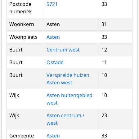
Postcode
5721
33
numeriek
Woonkern
Asten
31
Woonplaats
Asten
33
Buurt
Centrum west
12
Buurt
Ostade
11
Buurt
Verspreide huizen
10
Asten west
Wijk
Asten buitengebied
10
west
Wijk
Asten centrum /
23
west
Gemeente
Asten
33