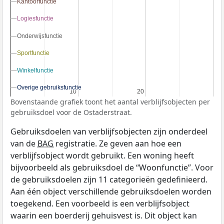
Kantoorfunctie
Kantoorfunctie
Logiesfunctie
Logiesfunctie
Onderwijsfunctie
Onderwijsfunctie
Sportfunctie
Sportfunctie
Winkelfunctie
Winkelfunctie
Overige gebruiksfunctie
Overige gebruiksfunctie
10
10
20
20
Bovenstaande grafiek toont het aantal verblijfsobjecten per
gebruiksdoel voor de Ostaderstraat.
Gebruiksdoelen van verblijfsobjecten zijn onderdeel
van de
BAG
registratie. Ze geven aan hoe een
verblijfsobject wordt gebruikt. Een woning heeft
bijvoorbeeld als gebruiksdoel de “Woonfunctie”. Voor
de gebruiksdoelen zijn 11 categorieën gedefinieerd.
Aan één object verschillende gebruiksdoelen worden
toegekend. Een voorbeeld is een verblijfsobject
waarin een boerderij gehuisvest is. Dit object kan