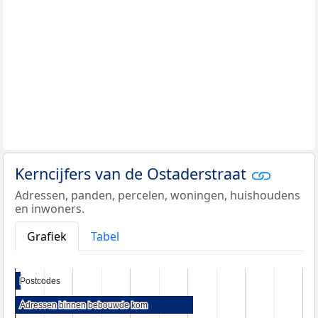
Kerncijfers van de Ostaderstraat
Adressen, panden, percelen, woningen, huishoudens
en inwoners.
Grafiek
Tabel
Postcodes
Postcodes
Adressen binnen bebouwde kom
Adressen binnen bebouwde kom