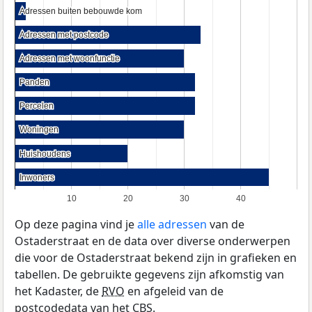
Adressen buiten bebouwde kom
Adressen buiten bebouwde kom
Adressen met postcode
Adressen met postcode
Adressen met woonfunctie
Adressen met woonfunctie
Panden
Panden
Percelen
Percelen
Woningen
Woningen
Huishoudens
Huishoudens
Inwoners
Inwoners
10
20
30
40
Op deze pagina vind je
alle adressen
van de
Ostaderstraat en de data over diverse onderwerpen
die voor de Ostaderstraat bekend zijn in grafieken en
tabellen. De gebruikte gegevens zijn afkomstig van
het Kadaster, de
RVO
en afgeleid van de
postcodedata van het
CBS
.