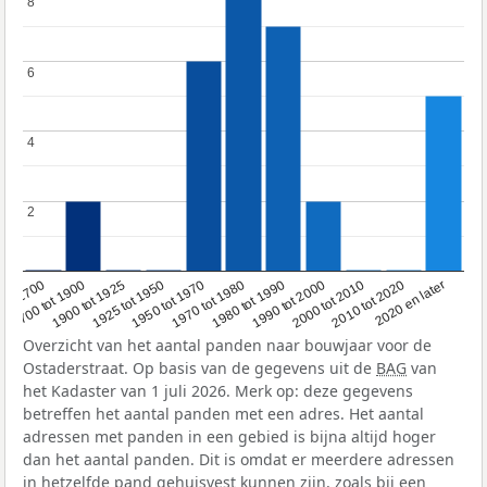
8
8
6
6
4
4
2
2
1950 tot 1970
1990 tot 2000
1900 tot 1925
2020 en later
1970 tot 1980
oor 1700
2000 tot 2010
1925 tot 1950
1980 tot 1990
1700 tot 1900
2010 tot 2020
Overzicht van het aantal panden naar bouwjaar voor de
Ostaderstraat. Op basis van de gegevens uit de
BAG
van
het Kadaster van 1 juli 2026. Merk op: deze gegevens
betreffen het aantal panden met een adres. Het aantal
adressen met panden in een gebied is bijna altijd hoger
dan het aantal panden. Dit is omdat er meerdere adressen
in hetzelfde pand gehuisvest kunnen zijn, zoals bij een