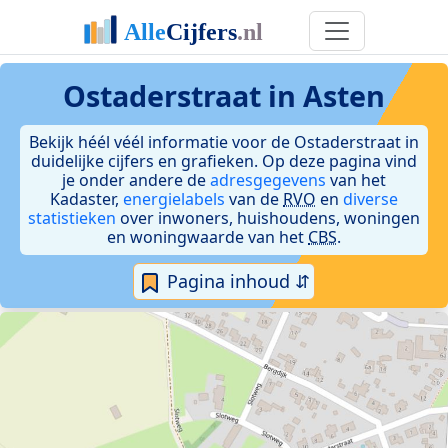
Ostaderstraat in Asten
Bekijk héél véél informatie voor de Ostaderstraat in
duidelijke cijfers en grafieken. Op deze pagina vind
je onder andere de
adresgegevens
van het
Kadaster,
energielabels
van de
RVO
en
diverse
statistieken
over inwoners, huishoudens, woningen
en woningwaarde van het
CBS
.
Pagina inhoud ⇵