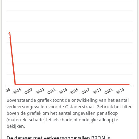
1
1
2017
2023
2007
2013
2019
2003
2009
2015
2021
2005
2011
Bovenstaande grafiek toont de ontwikkeling van het aantal
verkeersongevallen voor de Ostaderstraat. Gebruik het filter
boven de grafiek om het aantal ongevallen per afloop
(materiële schade, letselschade of dodelijke afloop) te
bekijken.
De dataset met verkeersongevallen
BRON
is