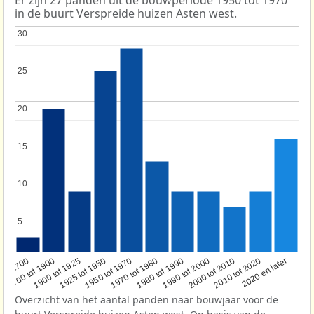
in de buurt Verspreide huizen Asten west.
30
30
25
25
20
20
15
15
10
10
5
5
1950 tot 1970
1990 tot 2000
1900 tot 1925
2020 en later
1970 tot 1980
oor 1700
2000 tot 2010
1925 tot 1950
1980 tot 1990
1700 tot 1900
2010 tot 2020
Overzicht van het aantal panden naar bouwjaar voor de