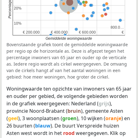
Provincie Noord-Brabant
Nederland
20%
20%
10%
10%
800.0…
800.0…
€ 200.000
€ 200.000
€ 400.000
€ 400.000
€ 600.000
€ 600.000
€
€
Gemiddelde woningwaarde
Bovenstaande grafiek toont de gemiddelde woningwaarde
per regio op de horizontale as. Deze is afgezet tegen het
percentage inwoners van 65 jaar en ouder op de verticale
as. Iedere regio wordt als cirkel weergegeven. De omvang
van de cirkels hangt af van het aantal woningen in een
gebied: hoe meer woningen, hoe groter de cirkel.
Woningwaarde ten opzichte van inwoners van 65 jaar
en ouder per gebied, de volgende gebieden worden
in de grafiek weergegeven: Nederland (
grijs
),
provincie Noord-Brabant (
bruin
), gemeente Asten
(
geel
), 3 woonplaatsen (
groen
), 10 wijken (
oranje
) en
26 buurten (
blauw
). De buurt Verspreide huizen
Asten west wordt in het
rood
weergegeven. Klik op