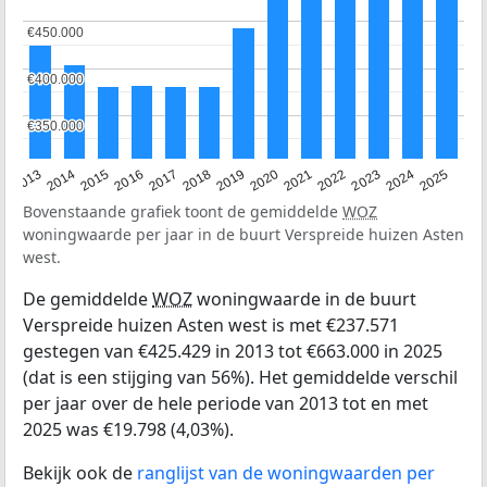
€450.000
€450.000
€400.000
€400.000
€350.000
€350.000
2015
2021
2014
2020
2013
2019
2025
2018
2024
2017
2023
2016
2022
Bovenstaande grafiek toont de gemiddelde
WOZ
woningwaarde per jaar in de buurt Verspreide huizen Asten
west.
De gemiddelde
WOZ
woningwaarde in de buurt
Verspreide huizen Asten west is met €237.571
gestegen van €425.429 in 2013 tot €663.000 in 2025
(dat is een stijging van 56%). Het gemiddelde verschil
per jaar over de hele periode van 2013 tot en met
2025 was €19.798 (4,03%).
Bekijk ook de
ranglijst van de woningwaarden per