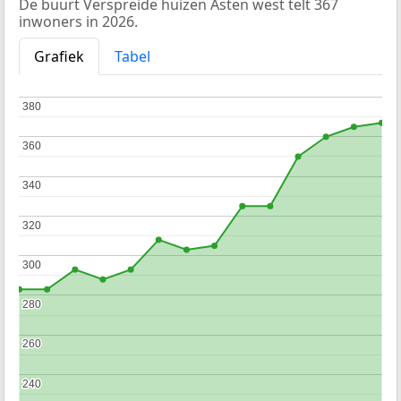
De buurt Verspreide huizen Asten west telt 367
inwoners in 2026.
Grafiek
Tabel
380
380
360
360
340
340
320
320
300
300
280
280
260
260
240
240