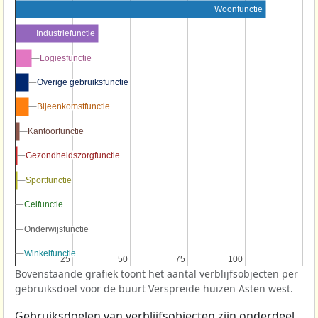
Woonfunctie
Industriefunctie
Logiesfunctie
Logiesfunctie
Overige gebruiksfunctie
Overige gebruiksfunctie
Bijeenkomstfunctie
Bijeenkomstfunctie
Kantoorfunctie
Kantoorfunctie
Gezondheidszorgfunctie
Gezondheidszorgfunctie
Sportfunctie
Sportfunctie
Celfunctie
Celfunctie
Onderwijsfunctie
Onderwijsfunctie
Winkelfunctie
Winkelfunctie
25
25
50
50
75
75
100
100
Bovenstaande grafiek toont het aantal verblijfsobjecten per
gebruiksdoel voor de buurt Verspreide huizen Asten west.
Gebruiksdoelen van verblijfsobjecten zijn onderdeel