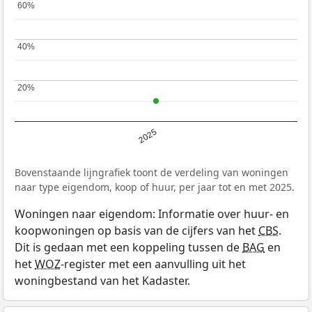
60%
60%
40%
40%
20%
20%
2025
Bovenstaande lijngrafiek toont de verdeling van woningen
naar type eigendom, koop of huur, per jaar tot en met 2025.
Woningen naar eigendom: Informatie over huur- en
koopwoningen op basis van de cijfers van het
CBS
.
Dit is gedaan met een koppeling tussen de
BAG
en
het
WOZ
-register met een aanvulling uit het
woningbestand van het Kadaster.