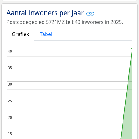
Aantal inwoners per jaar
Postcodegebied 5721MZ telt 40 inwoners in 2025.
Grafiek
Tabel
40
40
35
35
30
30
25
25
20
20
15
15