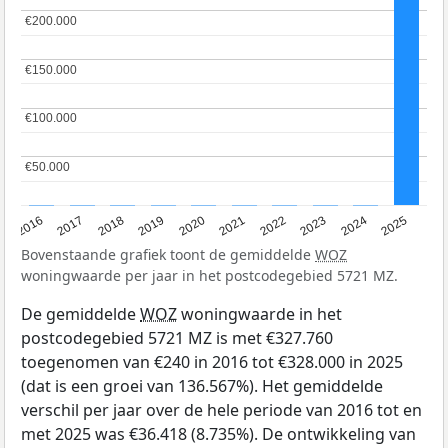
€200.000
€200.000
€150.000
€150.000
€100.000
€100.000
€50.000
€50.000
2016
2017
2018
2019
2020
2021
2022
2023
2024
2025
Bovenstaande grafiek toont de gemiddelde
WOZ
woningwaarde per jaar in het postcodegebied 5721 MZ.
De gemiddelde
WOZ
woningwaarde in het
postcodegebied 5721 MZ is met €327.760
toegenomen van €240 in 2016 tot €328.000 in 2025
(dat is een groei van 136.567%). Het gemiddelde
verschil per jaar over de hele periode van 2016 tot en
met 2025 was €36.418 (8.735%). De ontwikkeling van