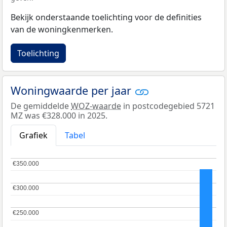
Bekijk onderstaande toelichting voor de definities
van de woningkenmerken.
Toelichting
Woningwaarde per jaar
De gemiddelde
WOZ-waarde
in postcodegebied 5721
MZ was €328.000 in 2025.
Grafiek
Tabel
€350.000
€350.000
€300.000
€300.000
€250.000
€250.000