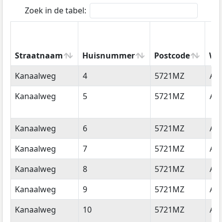
Zoek in de tabel:
Straatnaam
Huisnummer
Postcode
Wo
Straatnaam
Huisnummer
Postcode
Wo
Kanaalweg
4
5721MZ
As
Kanaalweg
5
5721MZ
As
Kanaalweg
6
5721MZ
As
Kanaalweg
7
5721MZ
As
Kanaalweg
8
5721MZ
As
Kanaalweg
9
5721MZ
As
Kanaalweg
10
5721MZ
As