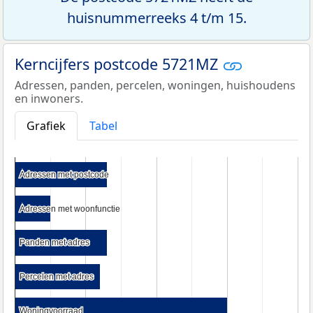
huisnummerreeks 4 t/m 15.
Kerncijfers postcode 5721MZ
Adressen, panden, percelen, woningen, huishoudens
en inwoners.
Grafiek
Tabel
Adressen met postcode
Adressen met postcode
Adressen met woonfunctie
Adressen met woonfunctie
Panden met adres
Panden met adres
Percelen met adres
Percelen met adres
Woningvoorraad
Woningvoorraad