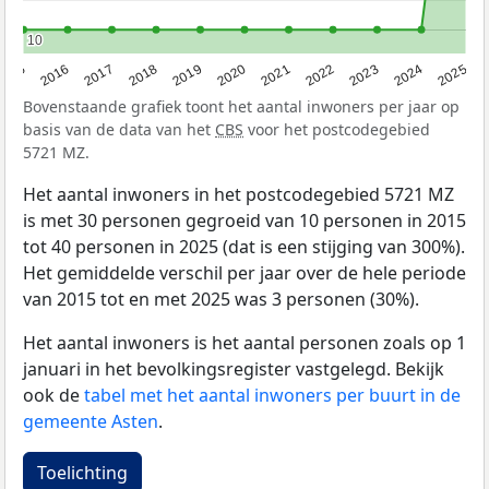
10
10
2015
2016
2017
2018
2019
2020
2021
2022
2023
2024
2025
Bovenstaande grafiek toont het aantal inwoners per jaar op
basis van de data van het
CBS
voor het postcodegebied
5721 MZ.
Het aantal inwoners in het postcodegebied 5721 MZ
is met 30 personen gegroeid van 10 personen in 2015
tot 40 personen in 2025 (dat is een stijging van 300%).
Het gemiddelde verschil per jaar over de hele periode
van 2015 tot en met 2025 was 3 personen (30%).
Het aantal inwoners is het aantal personen zoals op 1
januari in het bevolkingsregister vastgelegd. Bekijk
ook de
tabel met het aantal inwoners per buurt in de
gemeente Asten
.
Toelichting