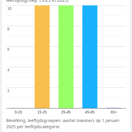
leeftijdsgroep 15-25 in 2025.
10
10
8
8
6
6
4
4
2
2
0-15
15-25
25-45
45-65
65+
Bevolking, leeftijdsgroepen: aantal inwoners op 1 januari
2025 per leeftijdscategorie.