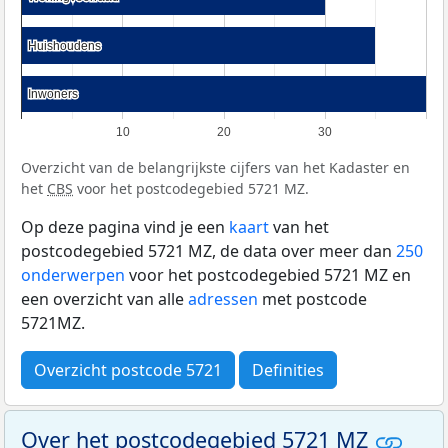
Huishoudens
Huishoudens
Inwoners
Inwoners
10
20
30
Overzicht van de belangrijkste cijfers van het Kadaster en
het
CBS
voor het postcodegebied 5721 MZ.
Op deze pagina vind je een
kaart
van het
postcodegebied 5721 MZ, de data over meer dan
250
onderwerpen
voor het postcodegebied 5721 MZ en
een overzicht van alle
adressen
met postcode
5721MZ.
Overzicht postcode 5721
Definities
Over het postcodegebied 5721 MZ