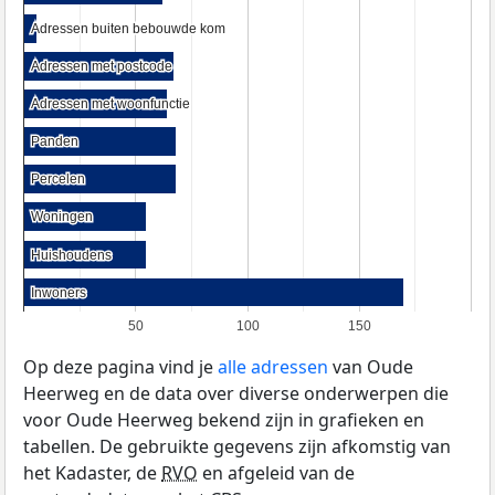
Adressen buiten bebouwde kom
Adressen buiten bebouwde kom
Adressen met postcode
Adressen met postcode
Adressen met woonfunctie
Adressen met woonfunctie
Panden
Panden
Percelen
Percelen
Woningen
Woningen
Huishoudens
Huishoudens
Inwoners
Inwoners
50
100
150
Op deze pagina vind je
alle adressen
van Oude
Heerweg en de data over diverse onderwerpen die
voor Oude Heerweg bekend zijn in grafieken en
tabellen. De gebruikte gegevens zijn afkomstig van
het Kadaster, de
RVO
en afgeleid van de