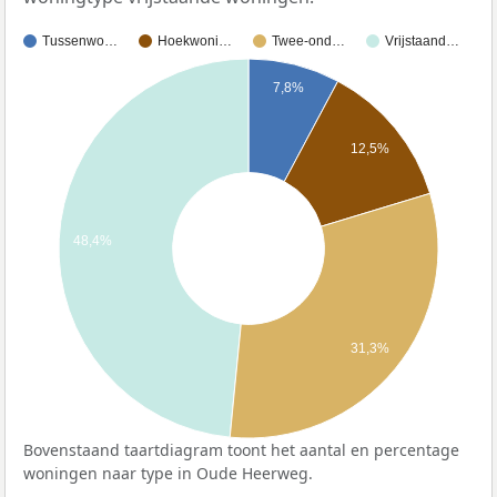
Tussenwo…
Hoekwoni…
Twee-ond…
Vrijstaand…
7,8%
12,5%
48,4%
31,3%
Bovenstaand taartdiagram toont het aantal en percentage
woningen naar type in Oude Heerweg.