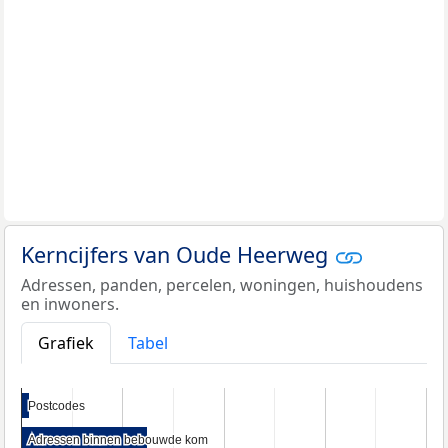
Kerncijfers van Oude Heerweg
Adressen, panden, percelen, woningen, huishoudens
en inwoners.
Grafiek
Tabel
Postcodes
Postcodes
Adressen binnen bebouwde kom
Adressen binnen bebouwde kom