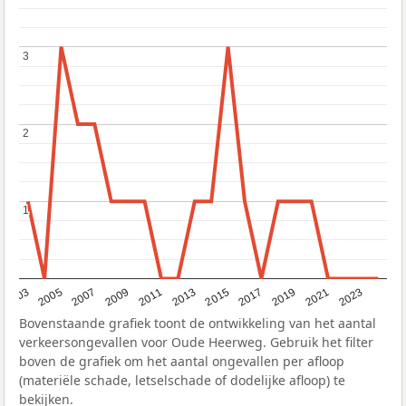
3
3
2
2
1
1
2017
2023
2007
2013
2019
2003
2009
2015
2021
2005
2011
Bovenstaande grafiek toont de ontwikkeling van het aantal
verkeersongevallen voor Oude Heerweg. Gebruik het filter
boven de grafiek om het aantal ongevallen per afloop
(materiële schade, letselschade of dodelijke afloop) te
bekijken.