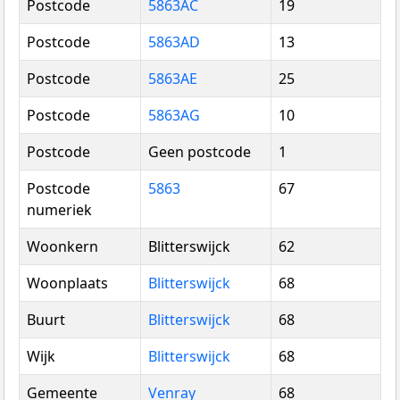
Postcode
5863AC
19
Postcode
5863AD
13
Postcode
5863AE
25
Postcode
5863AG
10
Postcode
Geen postcode
1
Postcode
5863
67
numeriek
Woonkern
Blitterswijck
62
Woonplaats
Blitterswijck
68
Buurt
Blitterswijck
68
Wijk
Blitterswijck
68
Gemeente
Venray
68