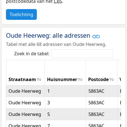
postcodedata van het
CBS
.
Toelichting
Oude Heerweg: alle adressen
Tabel met alle 68 adressen van Oude Heerweg.
Zoek in de tabel:
Straatnaam
Huisnummer
Postcode
Wo
Straatnaam
Huisnummer
Postcode
Wo
Oude Heerweg
1
5863AC
Bli
Oude Heerweg
3
5863AC
Bli
Oude Heerweg
5
5863AC
Bli
Oude Heerweg
7
5863AC
Bli