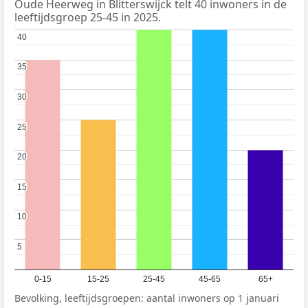
Oude Heerweg in Blitterswijck telt 40 inwoners in de
leeftijdsgroep 25-45 in 2025.
40
40
35
35
30
30
25
25
20
20
15
15
10
10
5
5
0-15
15-25
25-45
45-65
65+
Bevolking, leeftijdsgroepen: aantal inwoners op 1 januari