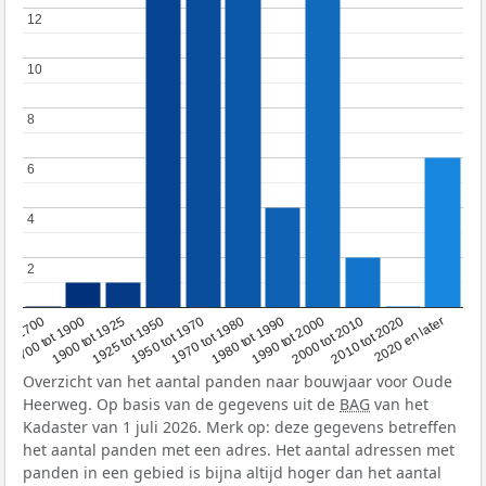
12
12
10
10
8
8
6
6
4
4
2
2
1950 tot 1970
1990 tot 2000
1900 tot 1925
2020 en later
1970 tot 1980
oor 1700
2000 tot 2010
1925 tot 1950
1980 tot 1990
1700 tot 1900
2010 tot 2020
Overzicht van het aantal panden naar bouwjaar voor Oude
Heerweg. Op basis van de gegevens uit de
BAG
van het
Kadaster van 1 juli 2026. Merk op: deze gegevens betreffen
het aantal panden met een adres. Het aantal adressen met
panden in een gebied is bijna altijd hoger dan het aantal