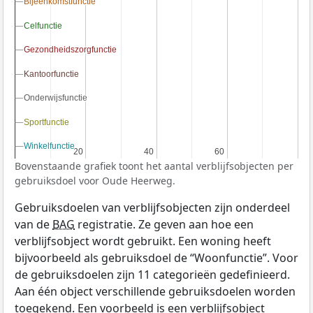
Bijeenkomstfunctie
Bijeenkomstfunctie
Celfunctie
Celfunctie
Gezondheidszorgfunctie
Gezondheidszorgfunctie
Kantoorfunctie
Kantoorfunctie
Onderwijsfunctie
Onderwijsfunctie
Sportfunctie
Sportfunctie
Winkelfunctie
Winkelfunctie
20
20
40
40
60
60
Bovenstaande grafiek toont het aantal verblijfsobjecten per
gebruiksdoel voor Oude Heerweg.
Gebruiksdoelen van verblijfsobjecten zijn onderdeel
van de
BAG
registratie. Ze geven aan hoe een
verblijfsobject wordt gebruikt. Een woning heeft
bijvoorbeeld als gebruiksdoel de “Woonfunctie”. Voor
de gebruiksdoelen zijn 11 categorieën gedefinieerd.
Aan één object verschillende gebruiksdoelen worden
toegekend. Een voorbeeld is een verblijfsobject