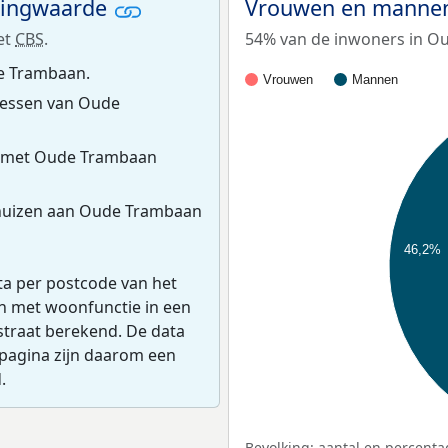
ningwaarde
Vrouwen en manne
et
CBS
.
54% van de inwoners in Ou
e Trambaan.
Vrouwen
Mannen
essen van Oude
s met Oude Trambaan
huizen aan Oude Trambaan
46,2%
ta per postcode van het
en met woonfunctie in een
straat berekend. De data
pagina zijn daarom een
.
Bevolking: aantal en percenta