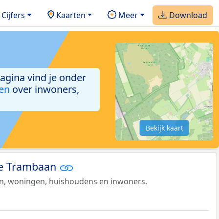
Cijfers
Kaarten
Meer
Download
pagina vind je onder
ken
over inwoners,
Bekijk kaart
de Trambaan
en, woningen, huishoudens en inwoners.