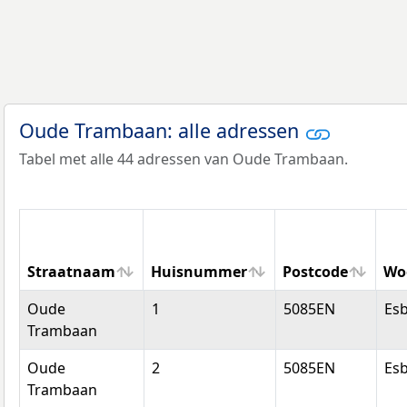
Oude Trambaan: alle adressen
Tabel met alle 44 adressen van Oude Trambaan.
Straatnaam
Huisnummer
Postcode
Wo
Straatnaam
Huisnummer
Postcode
Wo
Oude
1
5085EN
Es
Trambaan
Oude
2
5085EN
Es
Trambaan