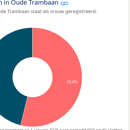
n in Oude Trambaan
de Trambaan staat als vrouw geregistreerd.
53,8%
ge inwoners op 1 januari 2025 naar geslacht (klik op de vlakken