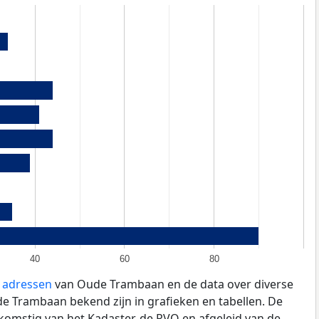
40
60
80
e adressen
van Oude Trambaan en de data over diverse
 Trambaan bekend zijn in grafieken en tabellen. De
fkomstig van het Kadaster, de
RVO
en afgeleid van de