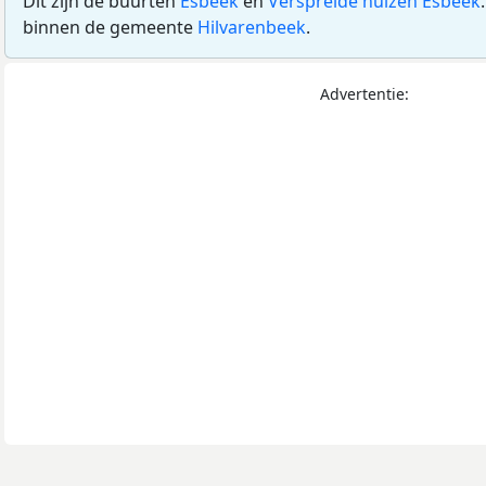
Dit zijn de buurten
Esbeek
en
Verspreide huizen Esbeek
binnen de gemeente
Hilvarenbeek
.
Advertentie: