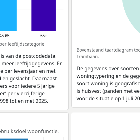
45-65
65+
er leeftijdscategorie.
Bovenstaand taartdiagram too
sis van de postcodedata.
Trambaan.
 meer leeftijdgegevens: Er
De gegevens over soorten
e per levensjaar en met
woningtypering en de gegev
d en geslacht. Daarnaast
soort woning is geografis
rs voor iedere 5 jarige
is huisvest (panden met e
er’ per viercijferige
voor de situatie op 1 juli 2
1998 tot en met 2025.
gebruiksdoel woonfunctie.