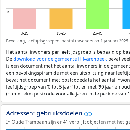
5
5
0-15
15-25
25-45
Bevolking, leeftijdsgroepen: aantal inwoners op 1 januari 2025 p
Het aantal inwoners per leeftijdsgroep is bepaald op ba
De
download voor de gemeente Hilvarenbeek
bevat veel
is een document met het aantal inwoners in de gemeent
een bevolkingspiramide met een uitsplitsing naar leeftij
bevat het document met postcodedata het aantal inwone
leeftijdsgroep van ‘0 tot 5 jaar’ tot en met ‘90 jaar en oud
(numerieke) postcode voor alle jaren in de periode van 
Adressen: gebruiksdoelen
In Oude Trambaan zijn er 41 verblijfsobjecten met het 