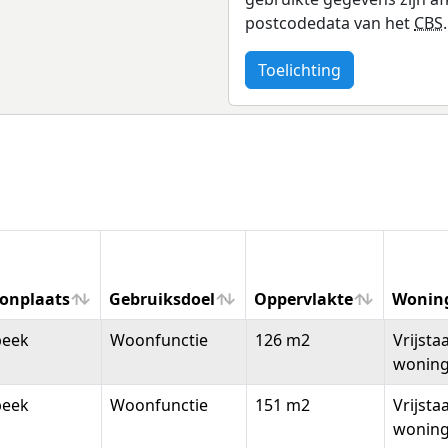
postcodedata van het
CBS
.
Toelichting
onplaats
Gebruiksdoel
Oppervlakte
Wonin
onplaats
Gebruiksdoel
Oppervlakte
Wonin
beek
Woonfunctie
126 m2
Vrijsta
wonin
beek
Woonfunctie
151 m2
Vrijsta
wonin