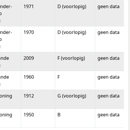
nder-
1971
D (voorlopig)
geen data
p
g
nder-
1970
D (voorlopig)
geen data
p
g
ande
2009
F (voorlopig)
geen data
g
ande
1960
F
geen data
g
oning
1912
G (voorlopig)
geen data
oning
1950
B
geen data