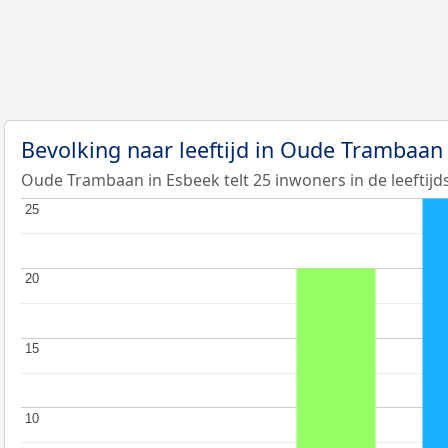
Bevolking naar leeftijd in Oude Trambaa
Oude Trambaan in Esbeek telt 25 inwoners in de leeftijd
25
25
20
20
15
15
10
10