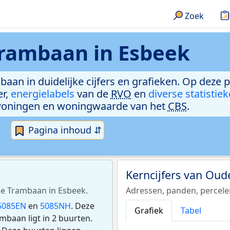
Zoek
rambaan in Esbeek
aan in duidelijke cijfers en grafieken. Op deze 
er,
energielabels
van de
RVO
en
diverse statistie
woningen en woningwaarde van het
CBS
.
Pagina inhoud ⇵
Kerncijfers van Ou
ude Trambaan in Esbeek.
Adressen, panden, percel
5085EN
en
5085NH
. Deze
Grafiek
Tabel
baan ligt in 2 buurten.