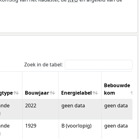
Zoek in de tabel:
Bebouwde
gtype
Bouwjaar
Energielabel
kom
gtype
Bouwjaar
Energielabel
Bebouwde
ande
2022
geen data
geen data
kom
g
ande
1929
B (voorlopig)
geen data
g