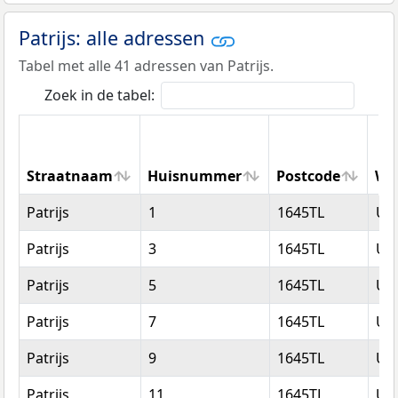
Patrijs: alle adressen
Tabel met alle 41 adressen van Patrijs.
Zoek in de tabel:
Straatnaam
Huisnummer
Postcode
Wo
Straatnaam
Huisnummer
Postcode
Wo
Patrijs
1
1645TL
Ur
Patrijs
3
1645TL
Ur
Patrijs
5
1645TL
Ur
Patrijs
7
1645TL
Ur
Patrijs
9
1645TL
Ur
Patrijs
11
1645TL
Ur