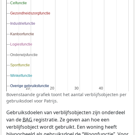
Celfunctie
Celfunctie
Gezondheidszorgfunctie
Gezondheidszorgfunctie
Industriefunctie
Industriefunctie
Kantoorfunctie
Kantoorfunctie
Logiesfunctie
Logiesfunctie
Onderwijsfunctie
Onderwijsfunctie
Sportfunctie
Sportfunctie
Winkelfunctie
Winkelfunctie
Overige gebruiksfunctie
Overige gebruiksfunctie
10
10
20
20
30
30
40
40
Bovenstaande grafiek toont het aantal verblijfsobjecten per
gebruiksdoel voor Patrijs.
Gebruiksdoelen van verblijfsobjecten zijn onderdeel
van de
BAG
registratie. Ze geven aan hoe een
verblijfsobject wordt gebruikt. Een woning heeft
bijvoorbeeld als gebruiksdoel de “Woonfunctie”. Voor