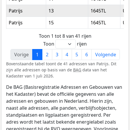
Patrijs
13
1645TL
Ur
Patrijs
15
1645TL
Ur
Toon 1 tot 8 van 41 rijen
Toon
rijen
Vorige
1
2
3
4
5
6
Volgende
Bovenstaande tabel toont de 41 adressen van Patrijs. Dit
zijn alle adressen op basis van de
BAG
data van het
Kadaster van 1 juli 2026.
De BAG (Basisregistratie Adressen en Gebouwen van
het Kadaster) bevat de officiële gegevens van alle
adressen en gebouwen in Nederland. Hierin zijn,
naast alle adressen, alle panden, verblijfsobjecten,
standplaatsen en ligplaatsen geregistreerd. Per
adres wordt het laatst bekende energielabel zoals
geregistreerd bij de
RVO
weergegeven. Voorlopige