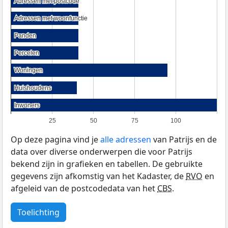
Adressen met postcode
Adressen met postcode
Adressen met woonfunctie
Adressen met woonfunctie
Panden
Panden
Percelen
Percelen
Woningen
Woningen
Huishoudens
Huishoudens
Inwoners
Inwoners
25
50
75
100
Op deze pagina vind je
alle adressen
van Patrijs en de
data over diverse onderwerpen die voor Patrijs
bekend zijn in grafieken en tabellen. De gebruikte
gegevens zijn afkomstig van het Kadaster, de
RVO
en
afgeleid van de postcodedata van het
CBS
.
Toelichting