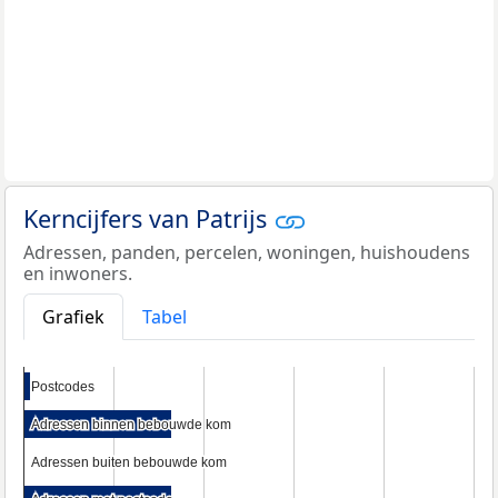
Kerncijfers van Patrijs
Adressen, panden, percelen, woningen, huishoudens
en inwoners.
Grafiek
Tabel
Postcodes
Postcodes
Adressen binnen bebouwde kom
Adressen binnen bebouwde kom
Adressen buiten bebouwde kom
Adressen buiten bebouwde kom