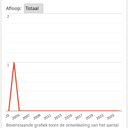
Afloop:
Totaal
2
2
1
1
2017
2023
2007
2013
2019
2003
2009
2015
2021
2005
2011
Bovenstaande grafiek toont de ontwikkeling van het aantal