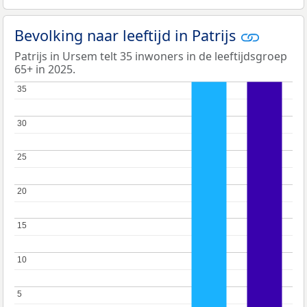
Bevolking naar leeftijd in Patrijs
Patrijs in Ursem telt 35 inwoners in de leeftijdsgroep
65+ in 2025.
35
35
30
30
25
25
20
20
15
15
10
10
5
5