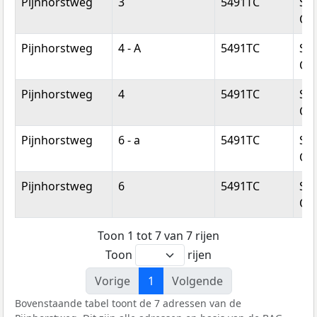
Pijnhorstweg
3
5491TC
Sin
Oe
Pijnhorstweg
4 - A
5491TC
Sin
Oe
Pijnhorstweg
4
5491TC
Sin
Oe
Pijnhorstweg
6 - a
5491TC
Sin
Oe
Pijnhorstweg
6
5491TC
Sin
Oe
Toon 1 tot 7 van 7 rijen
Toon
rijen
Vorige
1
Volgende
Bovenstaande tabel toont de 7 adressen van de