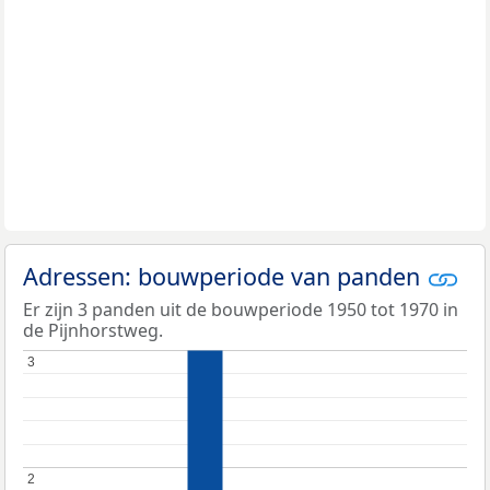
Adressen: bouwperiode van panden
Er zijn 3 panden uit de bouwperiode 1950 tot 1970 in
de Pijnhorstweg.
3
3
2
2