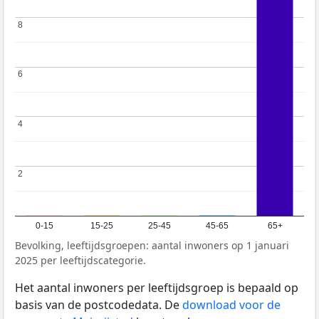
8
8
6
6
4
4
2
2
0-15
15-25
25-45
45-65
65+
Bevolking, leeftijdsgroepen: aantal inwoners op 1 januari
2025 per leeftijdscategorie.
Het aantal inwoners per leeftijdsgroep is bepaald op
basis van de postcodedata. De
download voor de