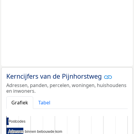
Kerncijfers van de Pijnhorstweg
Adressen, panden, percelen, woningen, huishoudens
en inwoners.
Grafiek
Tabel
Postcodes
Postcodes
Adressen binnen bebouwde kom
Adressen binnen bebouwde kom