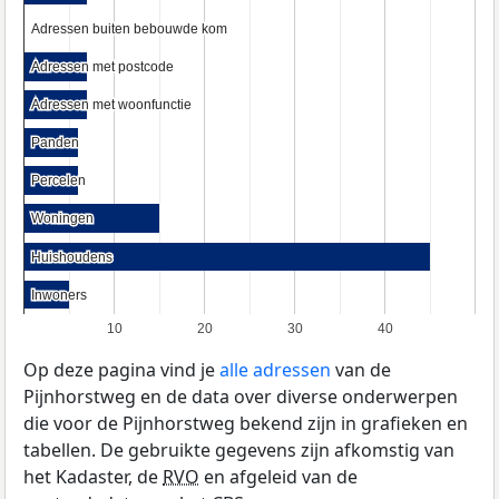
Adressen buiten bebouwde kom
Adressen buiten bebouwde kom
Adressen met postcode
Adressen met postcode
Adressen met woonfunctie
Adressen met woonfunctie
Panden
Panden
Percelen
Percelen
Woningen
Woningen
Huishoudens
Huishoudens
Inwoners
Inwoners
10
20
30
40
Op deze pagina vind je
alle adressen
van de
Pijnhorstweg en de data over diverse onderwerpen
die voor de Pijnhorstweg bekend zijn in grafieken en
tabellen. De gebruikte gegevens zijn afkomstig van
het Kadaster, de
RVO
en afgeleid van de