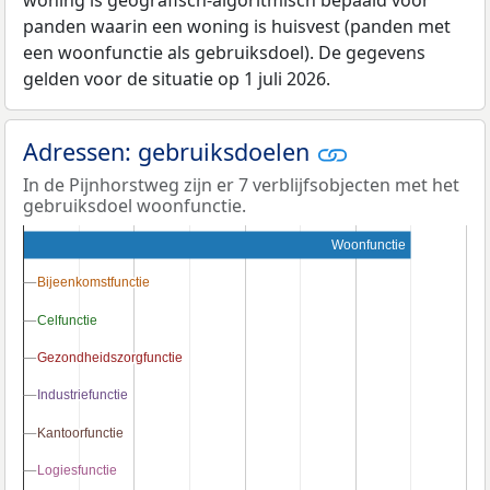
panden waarin een woning is huisvest (panden met
een woonfunctie als gebruiksdoel). De gegevens
gelden voor de situatie op 1 juli 2026.
Adressen: gebruiksdoelen
In de Pijnhorstweg zijn er 7 verblijfsobjecten met het
gebruiksdoel woonfunctie.
Woonfunctie
Bijeenkomstfunctie
Bijeenkomstfunctie
Celfunctie
Celfunctie
Gezondheidszorgfunctie
Gezondheidszorgfunctie
Industriefunctie
Industriefunctie
Kantoorfunctie
Kantoorfunctie
Logiesfunctie
Logiesfunctie