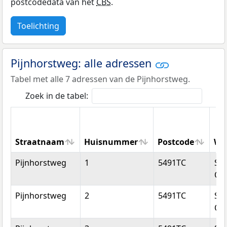
postcodedata van het
CBS
.
Toelichting
Pijnhorstweg: alle adressen
Tabel met alle 7 adressen van de Pijnhorstweg.
Zoek in de tabel:
Straatnaam
Huisnummer
Postcode
Wo
Straatnaam
Huisnummer
Postcode
Wo
Pijnhorstweg
1
5491TC
Sin
Oe
Pijnhorstweg
2
5491TC
Sin
Oe