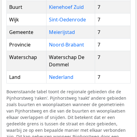
Buurt
Kienehoef Zuid
7
Wijk
Sint-Oedenrode
7
Gemeente
Meierijstad
7
Provincie
Noord-Brabant
7
Waterschap
Waterschap De
7
Dommel
Land
Nederland
7
Bovenstaande tabel toont de regionale gebieden die de
Pijnhorstweg ‘raken’. Pijnhorstweg ‘raakt’ andere gebieden
zoals buurten en woonplaatsen wanneer de geometrieën
van Pijnhorstweg en die van de buurten en woonplaatsen
elkaar overlappen of snijden. Dit betekent dat er een
gedeelde grens is tussen de straat en deze gebieden,
waarbij ze op een bepaalde manier met elkaar verbonden
zijn. Dit kan gebeuren wanneer Pijnhorstweg door een