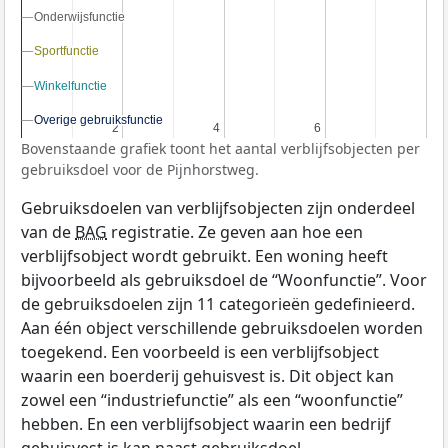
Onderwijsfunctie
Onderwijsfunctie
Sportfunctie
Sportfunctie
Winkelfunctie
Winkelfunctie
Overige gebruiksfunctie
Overige gebruiksfunctie
2
2
4
4
6
6
Bovenstaande grafiek toont het aantal verblijfsobjecten per
gebruiksdoel voor de Pijnhorstweg.
Gebruiksdoelen van verblijfsobjecten zijn onderdeel
van de
BAG
registratie. Ze geven aan hoe een
verblijfsobject wordt gebruikt. Een woning heeft
bijvoorbeeld als gebruiksdoel de “Woonfunctie”. Voor
de gebruiksdoelen zijn 11 categorieën gedefinieerd.
Aan één object verschillende gebruiksdoelen worden
toegekend. Een voorbeeld is een verblijfsobject
waarin een boerderij gehuisvest is. Dit object kan
zowel een “industriefunctie” als een “woonfunctie”
hebben. En een verblijfsobject waarin een bedrijf
gehuisvest is kan naast gebruiksdoel