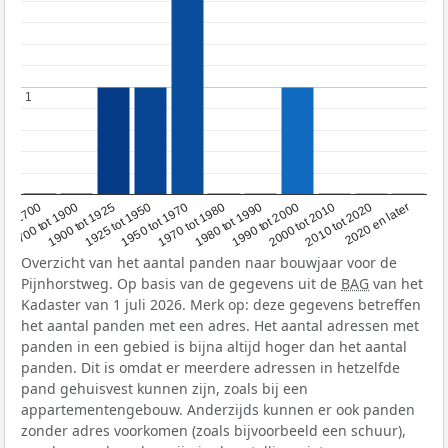
1
1
1950 tot 1970
1990 tot 2000
1900 tot 1925
2020 en later
1970 tot 1980
oor 1700
2000 tot 2010
1925 tot 1950
1980 tot 1990
1700 tot 1900
2010 tot 2020
Overzicht van het aantal panden naar bouwjaar voor de
Pijnhorstweg. Op basis van de gegevens uit de
BAG
van het
Kadaster van 1 juli 2026. Merk op: deze gegevens betreffen
het aantal panden met een adres. Het aantal adressen met
panden in een gebied is bijna altijd hoger dan het aantal
panden. Dit is omdat er meerdere adressen in hetzelfde
pand gehuisvest kunnen zijn, zoals bij een
appartementengebouw. Anderzijds kunnen er ook panden
zonder adres voorkomen (zoals bijvoorbeeld een schuur),