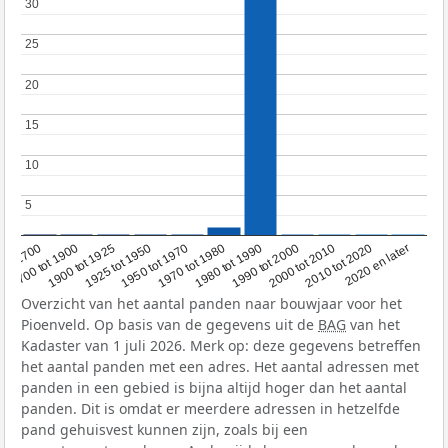
30
30
25
25
20
20
15
15
10
10
5
5
1950 tot 1970
1990 tot 2000
1900 tot 1925
2020 en later
1970 tot 1980
oor 1700
2000 tot 2010
1925 tot 1950
1980 tot 1990
1700 tot 1900
2010 tot 2020
Overzicht van het aantal panden naar bouwjaar voor het
Pioenveld. Op basis van de gegevens uit de
BAG
van het
Kadaster van 1 juli 2026. Merk op: deze gegevens betreffen
het aantal panden met een adres. Het aantal adressen met
panden in een gebied is bijna altijd hoger dan het aantal
panden. Dit is omdat er meerdere adressen in hetzelfde
pand gehuisvest kunnen zijn, zoals bij een