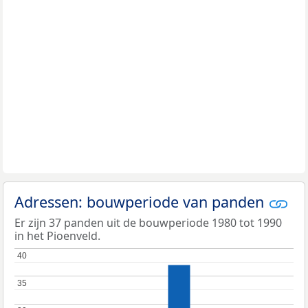
Adressen: bouwperiode van panden
Er zijn 37 panden uit de bouwperiode 1980 tot 1990
in het Pioenveld.
40
40
35
35