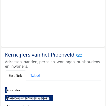
Kerncijfers van het Pioenveld
Adressen, panden, percelen, woningen, huishoudens
en inwoners.
Grafiek
Tabel
Postcodes
Postcodes
Adressen binnen bebouwde kom
Adressen binnen bebouwde kom