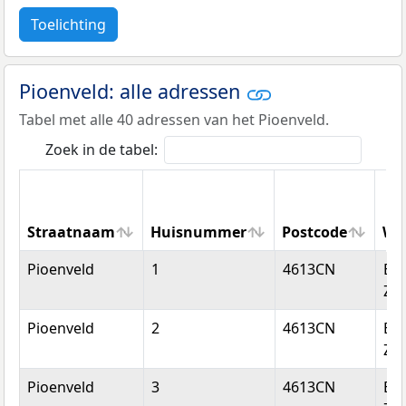
Toelichting
Pioenveld: alle adressen
Tabel met alle 40 adressen van het Pioenveld.
Zoek in de tabel:
Straatnaam
Huisnummer
Postcode
Wo
Straatnaam
Huisnummer
Postcode
Wo
Pioenveld
1
4613CN
Be
Zo
Pioenveld
2
4613CN
Be
Zo
Pioenveld
3
4613CN
Be