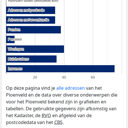
Adressen buiten bebouwde kom
Adressen buiten bebouwde kom
Adressen met postcode
Adressen met postcode
Adressen met woonfunctie
Adressen met woonfunctie
Panden
Panden
Percelen
Percelen
Woningen
Woningen
Huishoudens
Huishoudens
Inwoners
Inwoners
20
40
60
Op deze pagina vind je
alle adressen
van het
Pioenveld en de data over diverse onderwerpen die
voor het Pioenveld bekend zijn in grafieken en
tabellen. De gebruikte gegevens zijn afkomstig van
het Kadaster, de
RVO
en afgeleid van de
postcodedata van het
CBS
.