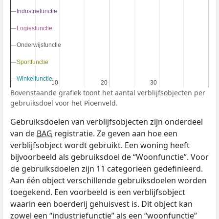
Industriefunctie
Industriefunctie
Logiesfunctie
Logiesfunctie
Onderwijsfunctie
Onderwijsfunctie
Sportfunctie
Sportfunctie
Winkelfunctie
Winkelfunctie
10
10
20
20
30
30
Bovenstaande grafiek toont het aantal verblijfsobjecten per
gebruiksdoel voor het Pioenveld.
Gebruiksdoelen van verblijfsobjecten zijn onderdeel
van de
BAG
registratie. Ze geven aan hoe een
verblijfsobject wordt gebruikt. Een woning heeft
bijvoorbeeld als gebruiksdoel de “Woonfunctie”. Voor
de gebruiksdoelen zijn 11 categorieën gedefinieerd.
Aan één object verschillende gebruiksdoelen worden
toegekend. Een voorbeeld is een verblijfsobject
waarin een boerderij gehuisvest is. Dit object kan
zowel een “industriefunctie” als een “woonfunctie”