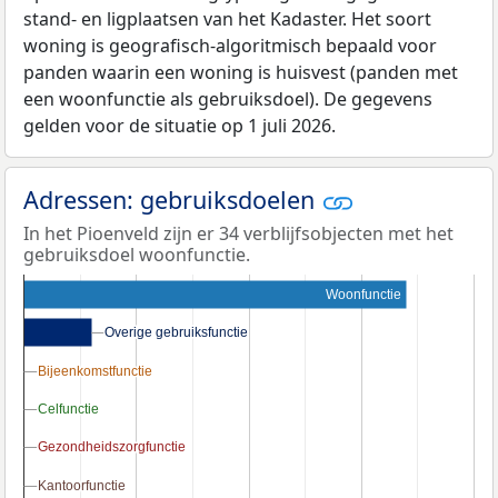
stand- en ligplaatsen van het Kadaster. Het soort
woning is geografisch-algoritmisch bepaald voor
panden waarin een woning is huisvest (panden met
een woonfunctie als gebruiksdoel). De gegevens
gelden voor de situatie op 1 juli 2026.
Adressen: gebruiksdoelen
In het Pioenveld zijn er 34 verblijfsobjecten met het
gebruiksdoel woonfunctie.
Woonfunctie
Overige gebruiksfunctie
Overige gebruiksfunctie
Bijeenkomstfunctie
Bijeenkomstfunctie
Celfunctie
Celfunctie
Gezondheidszorgfunctie
Gezondheidszorgfunctie
Kantoorfunctie
Kantoorfunctie