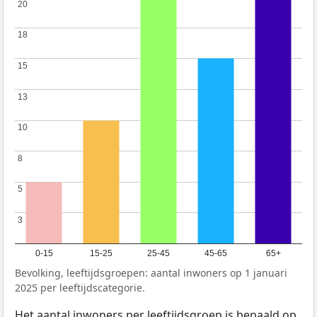
20
20
18
18
15
15
13
13
10
10
8
8
5
5
3
3
0-15
15-25
25-45
45-65
65+
Bevolking, leeftijdsgroepen: aantal inwoners op 1 januari
2025 per leeftijdscategorie.
Het aantal inwoners per leeftijdsgroep is bepaald op