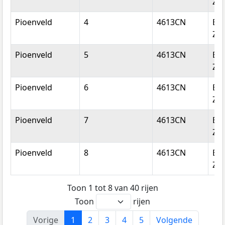
Zo
Pioenveld
4
4613CN
Be
Zo
Pioenveld
5
4613CN
Be
Zo
Pioenveld
6
4613CN
Be
Zo
Pioenveld
7
4613CN
Be
Zo
Pioenveld
8
4613CN
Be
Zo
Toon 1 tot 8 van 40 rijen
Toon
rijen
Vorige
1
2
3
4
5
Volgende