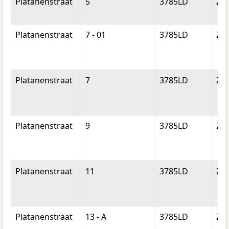
Platanenstraat
5
3785LD
Zw
Platanenstraat
7 - 01
3785LD
Zw
Platanenstraat
7
3785LD
Zw
Platanenstraat
9
3785LD
Zw
Platanenstraat
11
3785LD
Zw
Platanenstraat
13 - A
3785LD
Zw