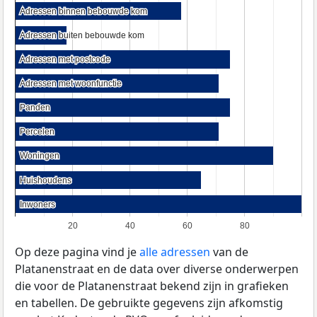
Adressen binnen bebouwde kom
Adressen binnen bebouwde kom
Adressen buiten bebouwde kom
Adressen buiten bebouwde kom
Adressen met postcode
Adressen met postcode
Adressen met woonfunctie
Adressen met woonfunctie
Panden
Panden
Percelen
Percelen
Woningen
Woningen
Huishoudens
Huishoudens
Inwoners
Inwoners
20
40
60
80
Op deze pagina vind je
alle adressen
van de
Platanenstraat en de data over diverse onderwerpen
die voor de Platanenstraat bekend zijn in grafieken
en tabellen. De gebruikte gegevens zijn afkomstig