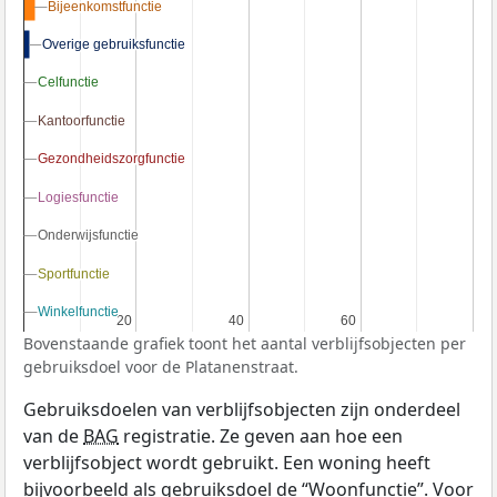
Bijeenkomstfunctie
Bijeenkomstfunctie
Overige gebruiksfunctie
Overige gebruiksfunctie
Celfunctie
Celfunctie
Kantoorfunctie
Kantoorfunctie
Gezondheidszorgfunctie
Gezondheidszorgfunctie
Logiesfunctie
Logiesfunctie
Onderwijsfunctie
Onderwijsfunctie
Sportfunctie
Sportfunctie
Winkelfunctie
Winkelfunctie
20
20
40
40
60
60
Bovenstaande grafiek toont het aantal verblijfsobjecten per
gebruiksdoel voor de Platanenstraat.
Gebruiksdoelen van verblijfsobjecten zijn onderdeel
van de
BAG
registratie. Ze geven aan hoe een
verblijfsobject wordt gebruikt. Een woning heeft
bijvoorbeeld als gebruiksdoel de “Woonfunctie”. Voor