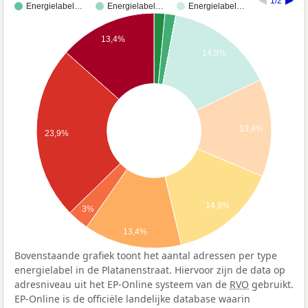
1/2
Energielabel…
Energielabel…
Energielabel…
13,4%
14,9%
13,4%
23,9%
14,9%
3%
13,4%
Bovenstaande grafiek toont het aantal adressen per type
energielabel in de Platanenstraat. Hiervoor zijn de data op
adresniveau uit het EP-Online systeem van de
RVO
gebruikt.
EP-Online is de officiële landelijke database waarin