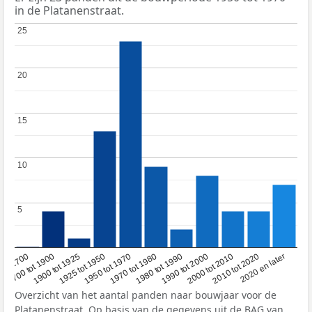
in de Platanenstraat.
25
25
20
20
15
15
10
10
5
5
1950 tot 1970
1990 tot 2000
1900 tot 1925
2020 en later
1970 tot 1980
oor 1700
2000 tot 2010
1925 tot 1950
1980 tot 1990
1700 tot 1900
2010 tot 2020
Overzicht van het aantal panden naar bouwjaar voor de
Platanenstraat. Op basis van de gegevens uit de
BAG
van