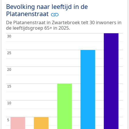
Bevolking naar leeftijd in de
Platanenstraat
De Platanenstraat in Zwartebroek telt 30 inwoners in
de leeftijdsgroep 65+ in 2025.
30
30
25
25
20
20
15
15
10
10
5
5