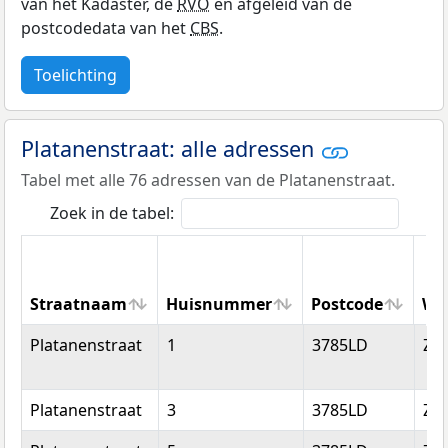
van het Kadaster, de
RVO
en afgeleid van de
postcodedata van het
CBS
.
Toelichting
Platanenstraat: alle adressen
Tabel met alle 76 adressen van de Platanenstraat.
Zoek in de tabel:
Straatnaam
Huisnummer
Postcode
Wo
Straatnaam
Huisnummer
Postcode
Wo
Platanenstraat
1
3785LD
Zw
Platanenstraat
3
3785LD
Zw