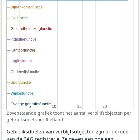
Bijeenkomstfunctie
Bijeenkomstfunctie
Celfunctie
Celfunctie
Gezondheidszorgfunctie
Gezondheidszorgfunctie
Industriefunctie
Industriefunctie
Kantoorfunctie
Kantoorfunctie
Logiesfunctie
Logiesfunctie
Onderwijsfunctie
Onderwijsfunctie
Sportfunctie
Sportfunctie
Winkelfunctie
Winkelfunctie
Overige gebruiksfunctie
Overige gebruiksfunctie
5
5
10
10
15
15
20
20
Bovenstaande grafiek toont het aantal verblijfsobjecten per
gebruiksdoel voor Rietland.
Gebruiksdoelen van verblijfsobjecten zijn onderdeel
van de
BAG
registratie. Ze geven aan hoe een