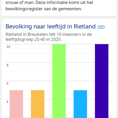
vrouw of man. Deze informatie komt uit het
bevolkingsregister van de gemeenten.
Bevolking naar leeftijd in Rietland
Rietland in Breukelen telt 10 inwoners in de
leeftijdsgroep 25-45 in 2025.
10
10
8
8
6
6
4
4