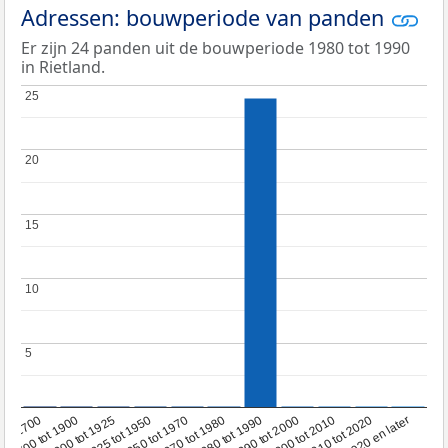
Adressen: bouwperiode van panden
Er zijn 24 panden uit de bouwperiode 1980 tot 1990
in Rietland.
25
25
20
20
15
15
10
10
5
5
1950 tot 1970
1990 tot 2000
1900 tot 1925
2020 en later
1970 tot 1980
oor 1700
2000 tot 2010
1925 tot 1950
1980 tot 1990
1700 tot 1900
2010 tot 2020