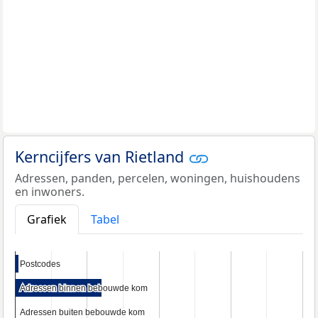
Kerncijfers van Rietland
Adressen, panden, percelen, woningen, huishoudens
en inwoners.
Grafiek
Tabel
Postcodes
Postcodes
Adressen binnen bebouwde kom
Adressen binnen bebouwde kom
Adressen buiten bebouwde kom
Adressen buiten bebouwde kom