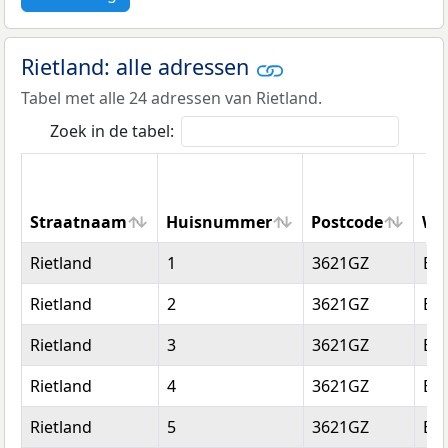
Rietland: alle adressen
Tabel met alle 24 adressen van Rietland.
Zoek in de tabel:
Straatnaam
Huisnummer
Postcode
Wo
Straatnaam
Huisnummer
Postcode
Wo
Rietland
1
3621GZ
Br
Rietland
2
3621GZ
Br
Rietland
3
3621GZ
Br
Rietland
4
3621GZ
Br
Rietland
5
3621GZ
Br