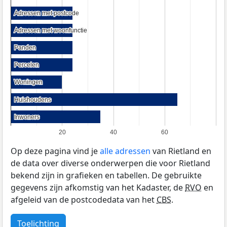
Adressen met postcode
Adressen met postcode
Adressen met woonfunctie
Adressen met woonfunctie
Panden
Panden
Percelen
Percelen
Woningen
Woningen
Huishoudens
Huishoudens
Inwoners
Inwoners
20
40
60
Op deze pagina vind je
alle adressen
van Rietland en
de data over diverse onderwerpen die voor Rietland
bekend zijn in grafieken en tabellen. De gebruikte
gegevens zijn afkomstig van het Kadaster, de
RVO
en
afgeleid van de postcodedata van het
CBS
.
Toelichting