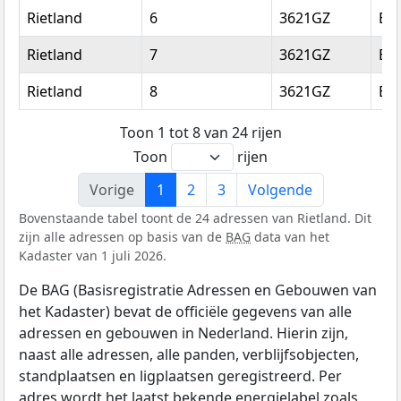
Rietland
6
3621GZ
Br
Rietland
7
3621GZ
Br
Rietland
8
3621GZ
Br
Toon 1 tot 8 van 24 rijen
Toon
rijen
Vorige
1
2
3
Volgende
Bovenstaande tabel toont de 24 adressen van Rietland. Dit
zijn alle adressen op basis van de
BAG
data van het
Kadaster van 1 juli 2026.
De BAG (Basisregistratie Adressen en Gebouwen van
het Kadaster) bevat de officiële gegevens van alle
adressen en gebouwen in Nederland. Hierin zijn,
naast alle adressen, alle panden, verblijfsobjecten,
standplaatsen en ligplaatsen geregistreerd. Per
adres wordt het laatst bekende energielabel zoals