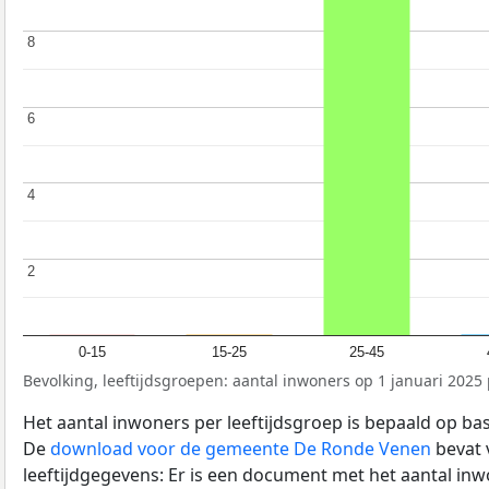
8
8
6
6
4
4
2
2
0-15
15-25
25-45
Bevolking, leeftijdsgroepen: aantal inwoners op 1 januari 2025 p
Het aantal inwoners per leeftijdsgroep is bepaald op ba
De
download voor de gemeente De Ronde Venen
bevat 
leeftijdgegevens: Er is een document met het aantal in