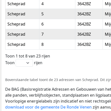
Scheprad
4
3642BZ
Mij
Scheprad
5
3642BZ
Mij
Scheprad
6
3642BZ
Mij
Scheprad
7
3642BZ
Mij
Scheprad
8
3642BZ
Mij
Toon 1 tot 8 van 23 rijen
Toon
rijen
Bovenstaande tabel toont de 23 adressen van Scheprad. Dit zij
De BAG (Basisregistratie Adressen en Gebouwen van het K
alle panden, verblijfsobjecten, standplaatsen en ligplaa
Voorlopige energielabels zijn indicatief en niet rechtsge
download voor de gemeente De Ronde Venen
zijn aanv