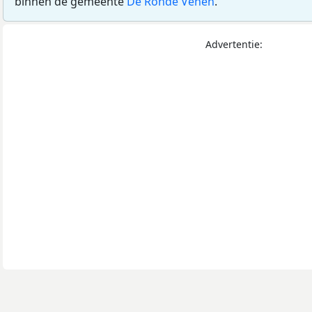
binnen de gemeente
De Ronde Venen
.
Advertentie: