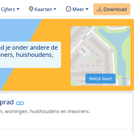
Cijfers
Kaarten
Meer
Download
ind je onder andere de
ners, huishoudens,
Bekijk kaart
eprad
en, woningen, huishoudens en inwoners.