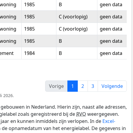
woning
1985
B
geen data
woning
1985
C (voorlopig)
geen data
woning
1985
C (voorlopig)
geen data
woning
1985
B
geen data
tement
1984
B
geen data
Vorige
1
2
3
Volgende
i 2026.
gebouwen in Nederland. Hierin zijn, naast alle adressen,
gielabel zoals geregistreerd bij de
RVO
weergegeven.
0 jaar en kunnen inmiddels zijn verlopen. In de
Excel-
en de opnamedatum van het energielabel. De gegevens in