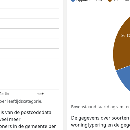
26,
45-65
65+
er leeftijdscategorie.
Bovenstaand taartdiagram too
sis van de postcodedata.
De gegevens over soorten
veel meer
woningtypering en de gegev
woners in de gemeente per