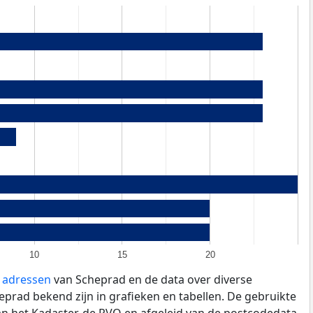
10
15
20
e adressen
van Scheprad en de data over diverse
prad bekend zijn in grafieken en tabellen. De gebruikte
an het Kadaster, de
RVO
en afgeleid van de postcodedata