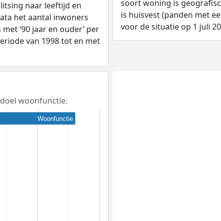
soort woning is geografis
tsing naar leeftijd en
is huisvest (panden met e
ata het aantal inwoners
voor de situatie op 1 juli 2
en met ‘90 jaar en ouder’ per
 periode van 1998 tot en met
sdoel woonfunctie.
Woonfunctie