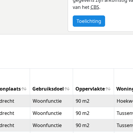
van het
CBS
.
Toelichting
onplaats
Gebruiksdoel
Oppervlakte
Wonin
onplaats
Gebruiksdoel
Oppervlakte
Wonin
drecht
Woonfunctie
90 m2
Hoekw
drecht
Woonfunctie
90 m2
Tussen
drecht
Woonfunctie
90 m2
Tussen