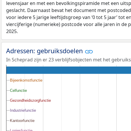
levensjaar en met een bevolkingspiramide met een uitspli
geslacht. Daarnaast bevat het document met postcoded
voor iedere 5 jarige leeftijdsgroep van ‘0 tot 5 jaar’ tot 
viercijferige (numerieke) postcode voor alle jaren in de
2025.
Adressen: gebruiksdoelen
In Scheprad zijn er 23 verblijfsobjecten met het gebruik
Bijeenkomstfunctie
Bijeenkomstfunctie
Celfunctie
Celfunctie
Gezondheidszorgfunctie
Gezondheidszorgfunctie
Industriefunctie
Industriefunctie
Kantoorfunctie
Kantoorfunctie
Logiesfunctie
Logiesfunctie