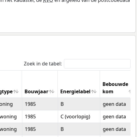
Zoek in de tabel:
Bebouwde
gtype
Bouwjaar
Energielabel
kom
gtype
Bouwjaar
Energielabel
Bebouwde
oning
1985
B
geen data
kom
woning
1985
C (voorlopig)
geen data
woning
1985
B
geen data