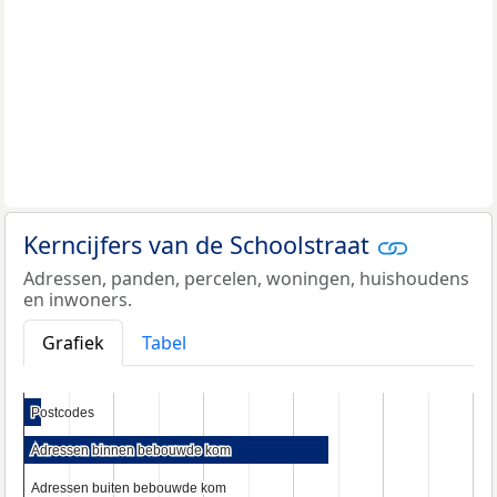
Kerncijfers van de Schoolstraat
Adressen, panden, percelen, woningen, huishoudens
en inwoners.
Grafiek
Tabel
Postcodes
Postcodes
Adressen binnen bebouwde kom
Adressen binnen bebouwde kom
Adressen buiten bebouwde kom
Adressen buiten bebouwde kom