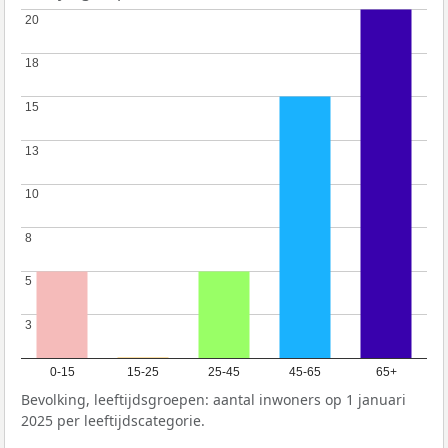
20
20
18
18
15
15
13
13
10
10
8
8
5
5
3
3
0-15
15-25
25-45
45-65
65+
Bevolking, leeftijdsgroepen: aantal inwoners op 1 januari
2025 per leeftijdscategorie.