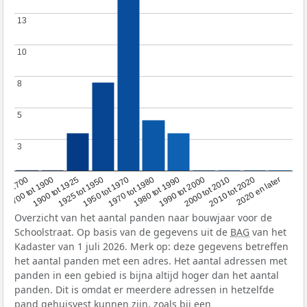
13
13
10
10
8
8
5
5
3
3
1950 tot 1970
1990 tot 2000
1900 tot 1925
2020 en later
1970 tot 1980
oor 1700
2000 tot 2010
1925 tot 1950
1980 tot 1990
1700 tot 1900
2010 tot 2020
Overzicht van het aantal panden naar bouwjaar voor de
Schoolstraat. Op basis van de gegevens uit de
BAG
van het
Kadaster van 1 juli 2026. Merk op: deze gegevens betreffen
het aantal panden met een adres. Het aantal adressen met
panden in een gebied is bijna altijd hoger dan het aantal
panden. Dit is omdat er meerdere adressen in hetzelfde
pand gehuisvest kunnen zijn, zoals bij een