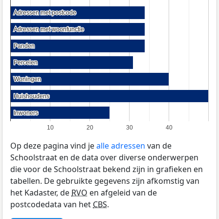
Adressen met postcode
Adressen met postcode
Adressen met woonfunctie
Adressen met woonfunctie
Panden
Panden
Percelen
Percelen
Woningen
Woningen
Huishoudens
Huishoudens
Inwoners
Inwoners
10
20
30
40
Op deze pagina vind je
alle adressen
van de
Schoolstraat en de data over diverse onderwerpen
die voor de Schoolstraat bekend zijn in grafieken en
tabellen. De gebruikte gegevens zijn afkomstig van
het Kadaster, de
RVO
en afgeleid van de
postcodedata van het
CBS
.