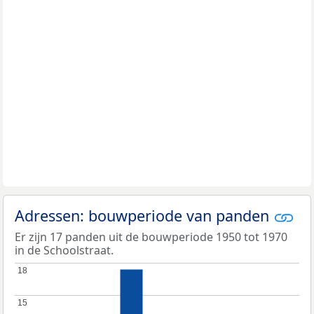
Adressen: bouwperiode van panden
Er zijn 17 panden uit de bouwperiode 1950 tot 1970
in de Schoolstraat.
18
18
15
15