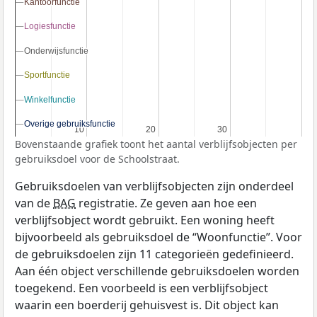
Kantoorfunctie
Kantoorfunctie
Logiesfunctie
Logiesfunctie
Onderwijsfunctie
Onderwijsfunctie
Sportfunctie
Sportfunctie
Winkelfunctie
Winkelfunctie
Overige gebruiksfunctie
Overige gebruiksfunctie
10
10
20
20
30
30
Bovenstaande grafiek toont het aantal verblijfsobjecten per
gebruiksdoel voor de Schoolstraat.
Gebruiksdoelen van verblijfsobjecten zijn onderdeel
van de
BAG
registratie. Ze geven aan hoe een
verblijfsobject wordt gebruikt. Een woning heeft
bijvoorbeeld als gebruiksdoel de “Woonfunctie”. Voor
de gebruiksdoelen zijn 11 categorieën gedefinieerd.
Aan één object verschillende gebruiksdoelen worden
toegekend. Een voorbeeld is een verblijfsobject
waarin een boerderij gehuisvest is. Dit object kan