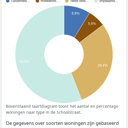
Tussenwo…
Hoekwoni…
Twee-ond…
Vrijstaand…
8,8%
5,9%
55,9%
29,4%
Bovenstaand taartdiagram toont het aantal en percentage
woningen naar type in de Schoolstraat.
De gegevens over soorten woningen zijn gebaseerd