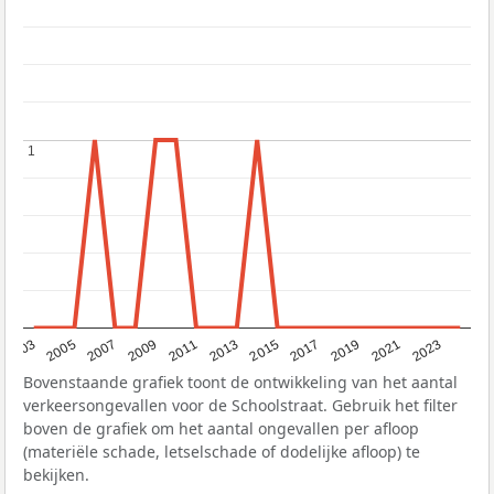
1
1
2017
2023
2007
2013
2019
2003
2009
2015
2021
2005
2011
Bovenstaande grafiek toont de ontwikkeling van het aantal
verkeersongevallen voor de Schoolstraat. Gebruik het filter
boven de grafiek om het aantal ongevallen per afloop
(materiële schade, letselschade of dodelijke afloop) te
bekijken.