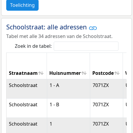
Toelichting
Schoolstraat: alle adressen
Tabel met alle 34 adressen van de Schoolstraat.
Zoek in de tabel:
Straatnaam
Huisnummer
Postcode
Wo
Straatnaam
Huisnummer
Postcode
Wo
Schoolstraat
1 - A
7071ZX
Ulf
Schoolstraat
1 - B
7071ZX
Ulf
Schoolstraat
1
7071ZX
Ulf