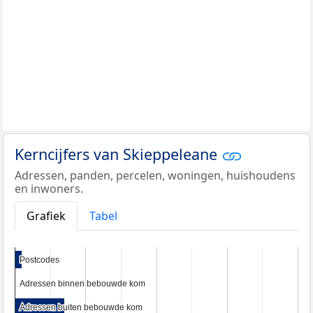
Kerncijfers van Skieppeleane
Adressen, panden, percelen, woningen, huishoudens
en inwoners.
Grafiek
Tabel
Postcodes
Postcodes
Adressen binnen bebouwde kom
Adressen binnen bebouwde kom
Adressen buiten bebouwde kom
Adressen buiten bebouwde kom