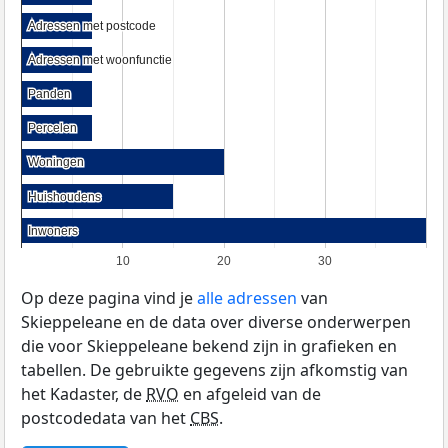
Adressen met postcode
Adressen met postcode
Adressen met woonfunctie
Adressen met woonfunctie
Panden
Panden
Percelen
Percelen
Woningen
Woningen
Huishoudens
Huishoudens
Inwoners
Inwoners
10
20
30
Op deze pagina vind je
alle adressen
van
Skieppeleane en de data over diverse onderwerpen
die voor Skieppeleane bekend zijn in grafieken en
tabellen. De gebruikte gegevens zijn afkomstig van
het Kadaster, de
RVO
en afgeleid van de
postcodedata van het
CBS
.