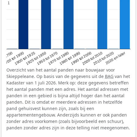
1
1
1950 tot 1970
1990 tot 2000
1900 tot 1925
2020 en later
1970 tot 1980
oor 1700
2000 tot 2010
1925 tot 1950
1980 tot 1990
1700 tot 1900
2010 tot 2020
Overzicht van het aantal panden naar bouwjaar voor
Skieppeleane. Op basis van de gegevens uit de
BAG
van het
Kadaster van 1 juli 2026. Merk op: deze gegevens betreffen
het aantal panden met een adres. Het aantal adressen met
panden in een gebied is bijna altijd hoger dan het aantal
panden. Dit is omdat er meerdere adressen in hetzelfde
pand gehuisvest kunnen zijn, zoals bij een
appartementengebouw. Anderzijds kunnen er ook panden
zonder adres voorkomen (zoals bijvoorbeeld een schuur),
panden zonder adres zijn in deze telling niet meegenomen.