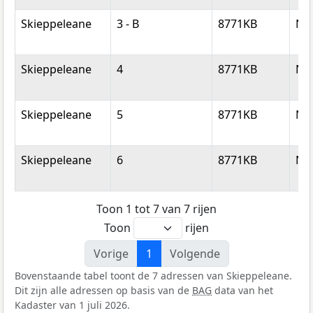
Skieppeleane
3 - B
8771KB
Nij
Skieppeleane
4
8771KB
Nij
Skieppeleane
5
8771KB
Nij
Skieppeleane
6
8771KB
Nij
Toon 1 tot 7 van 7 rijen
Toon
rijen
Vorige
1
Volgende
Bovenstaande tabel toont de 7 adressen van Skieppeleane.
Dit zijn alle adressen op basis van de
BAG
data van het
Kadaster van 1 juli 2026.