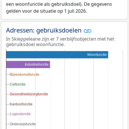
een woonfunctie als gebruiksdoel). De gegevens
gelden voor de situatie op 1 juli 2026.
Adressen: gebruiksdoelen
In Skieppeleane zijn er 7 verblijfsobjecten met het
gebruiksdoel woonfunctie.
Woonfunctie
Industriefunctie
Bijeenkomstfunctie
Bijeenkomstfunctie
Celfunctie
Celfunctie
Gezondheidszorgfunctie
Gezondheidszorgfunctie
Kantoorfunctie
Kantoorfunctie
Logiesfunctie
Logiesfunctie
Onderwijsfunctie
Onderwijsfunctie