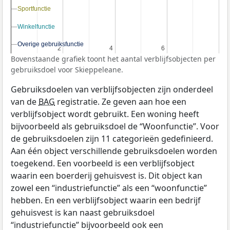
Sportfunctie
Sportfunctie
Winkelfunctie
Winkelfunctie
Overige gebruiksfunctie
Overige gebruiksfunctie
2
2
4
4
6
6
Bovenstaande grafiek toont het aantal verblijfsobjecten per
gebruiksdoel voor Skieppeleane.
Gebruiksdoelen van verblijfsobjecten zijn onderdeel
van de
BAG
registratie. Ze geven aan hoe een
verblijfsobject wordt gebruikt. Een woning heeft
bijvoorbeeld als gebruiksdoel de “Woonfunctie”. Voor
de gebruiksdoelen zijn 11 categorieën gedefinieerd.
Aan één object verschillende gebruiksdoelen worden
toegekend. Een voorbeeld is een verblijfsobject
waarin een boerderij gehuisvest is. Dit object kan
zowel een “industriefunctie” als een “woonfunctie”
hebben. En een verblijfsobject waarin een bedrijf
gehuisvest is kan naast gebruiksdoel
“industriefunctie” bijvoorbeeld ook een