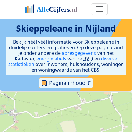
Skieppeleane in Nijland
Bekijk héél véél informatie voor Skieppeleane in
duidelijke cijfers en grafieken. Op deze pagina vind
je onder andere de
adresgegevens
van het
Kadaster,
energielabels
van de
RVO
en
diverse
statistieken
over inwoners, huishoudens, woningen
en woningwaarde van het
CBS
.
Pagina inhoud ⇵