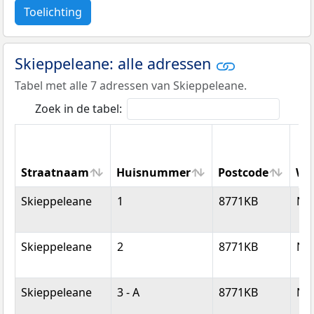
Toelichting
Skieppeleane: alle adressen
Tabel met alle 7 adressen van Skieppeleane.
Zoek in de tabel:
Straatnaam
Huisnummer
Postcode
Wo
Straatnaam
Huisnummer
Postcode
Wo
Skieppeleane
1
8771KB
Nij
Skieppeleane
2
8771KB
Nij
Skieppeleane
3 - A
8771KB
Nij