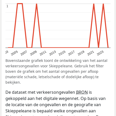
1
1
2017
2023
2007
2013
2019
2003
2009
2015
2021
2005
2011
Bovenstaande grafiek toont de ontwikkeling van het aantal
verkeersongevallen voor Skieppeleane. Gebruik het filter
boven de grafiek om het aantal ongevallen per afloop
(materiële schade, letselschade of dodelijke afloop) te
bekijken.
De dataset met verkeersongevallen
BRON
is
gekoppeld aan het digitale wegennet. Op basis van
de locatie van de ongevallen en de geografie van
Skieppeleane is bepaald welke ongevallen aan