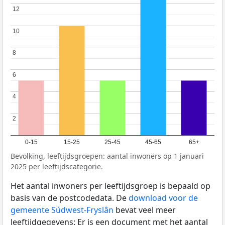
12
12
10
10
8
8
6
6
4
4
2
2
0-15
15-25
25-45
45-65
65+
Bevolking, leeftijdsgroepen: aantal inwoners op 1 januari
2025 per leeftijdscategorie.
Het aantal inwoners per leeftijdsgroep is bepaald op
basis van de postcodedata. De
download voor de
gemeente Súdwest-Fryslân
bevat veel meer
leeftijdgegevens: Er is een document met het aantal