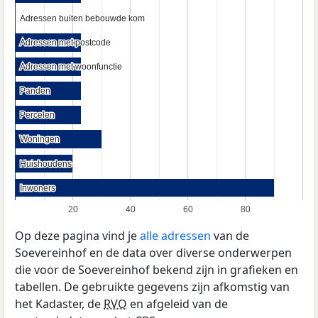
Adressen buiten bebouwde kom
Adressen buiten bebouwde kom
Adressen met postcode
Adressen met postcode
Adressen met woonfunctie
Adressen met woonfunctie
Panden
Panden
Percelen
Percelen
Woningen
Woningen
Huishoudens
Huishoudens
Inwoners
Inwoners
20
40
60
80
Op deze pagina vind je
alle adressen
van de
Soevereinhof en de data over diverse onderwerpen
die voor de Soevereinhof bekend zijn in grafieken en
tabellen. De gebruikte gegevens zijn afkomstig van
het Kadaster, de
RVO
en afgeleid van de