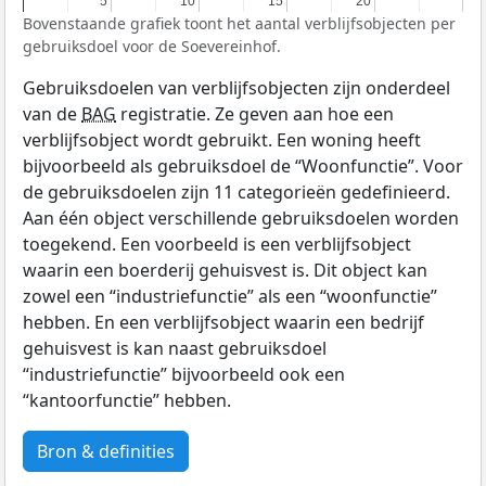
5
5
10
10
15
15
20
20
Bovenstaande grafiek toont het aantal verblijfsobjecten per
gebruiksdoel voor de Soevereinhof.
Gebruiksdoelen van verblijfsobjecten zijn onderdeel
van de
BAG
registratie. Ze geven aan hoe een
verblijfsobject wordt gebruikt. Een woning heeft
bijvoorbeeld als gebruiksdoel de “Woonfunctie”. Voor
de gebruiksdoelen zijn 11 categorieën gedefinieerd.
Aan één object verschillende gebruiksdoelen worden
toegekend. Een voorbeeld is een verblijfsobject
waarin een boerderij gehuisvest is. Dit object kan
zowel een “industriefunctie” als een “woonfunctie”
hebben. En een verblijfsobject waarin een bedrijf
gehuisvest is kan naast gebruiksdoel
“industriefunctie” bijvoorbeeld ook een
“kantoorfunctie” hebben.
Bron & definities