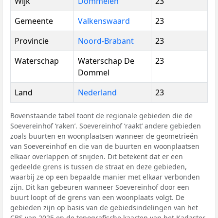
Wijk
Dommelen
23
Gemeente
Valkenswaard
23
Provincie
Noord-Brabant
23
Waterschap
Waterschap De
23
Dommel
Land
Nederland
23
Bovenstaande tabel toont de regionale gebieden die de
Soevereinhof ‘raken’. Soevereinhof ‘raakt’ andere gebieden
zoals buurten en woonplaatsen wanneer de geometrieën
van Soevereinhof en die van de buurten en woonplaatsen
elkaar overlappen of snijden. Dit betekent dat er een
gedeelde grens is tussen de straat en deze gebieden,
waarbij ze op een bepaalde manier met elkaar verbonden
zijn. Dit kan gebeuren wanneer Soevereinhof door een
buurt loopt of de grens van een woonplaats volgt. De
gebieden zijn op basis van de gebiedsindelingen van het
CBS
van 2025 en de topografische kaarten van het Kadaster