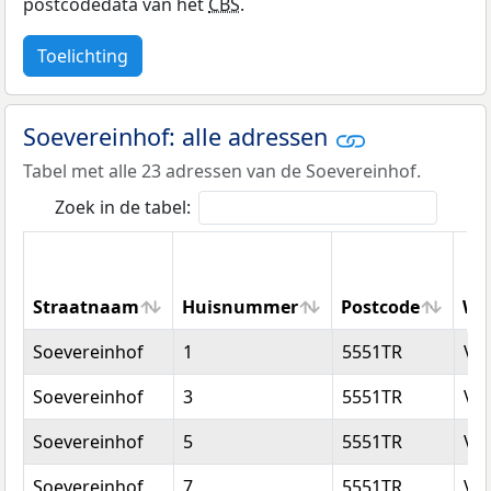
postcodedata van het
CBS
.
Toelichting
Soevereinhof: alle adressen
Tabel met alle 23 adressen van de Soevereinhof.
Zoek in de tabel:
Straatnaam
Huisnummer
Postcode
Wo
Straatnaam
Huisnummer
Postcode
Wo
Soevereinhof
1
5551TR
Va
Soevereinhof
3
5551TR
Va
Soevereinhof
5
5551TR
Va
Soevereinhof
7
5551TR
Va