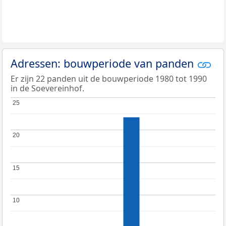
Adressen: bouwperiode van panden
Er zijn 22 panden uit de bouwperiode 1980 tot 1990
in de Soevereinhof.
25
25
20
20
15
15
10
10