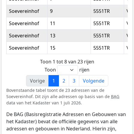
Soevereinhof
9
5551TR
Va
Soevereinhof
11
5551TR
Va
Soevereinhof
13
5551TR
Va
Soevereinhof
15
5551TR
Va
Toon 1 tot 8 van 23 rijen
Toon
rijen
Vorige
1
2
3
Volgende
Bovenstaande tabel toont de 23 adressen van de
Soevereinhof. Dit zijn alle adressen op basis van de
BAG
data van het Kadaster van 1 juli 2026.
De BAG (Basisregistratie Adressen en Gebouwen van
het Kadaster) bevat de officiële gegevens van alle
adressen en gebouwen in Nederland. Hierin zijn,