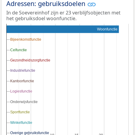
Adressen: gebruiksdoelen
In de Soevereinhof zijn er 23 verblijfsobjecten met
het gebruiksdoel woonfunctie.
Woonfunctie
Bijeenkomstfunctie
Bijeenkomstfunctie
Celfunctie
Celfunctie
Gezondheidszorgfunctie
Gezondheidszorgfunctie
Industriefunctie
Industriefunctie
Kantoorfunctie
Kantoorfunctie
Logiesfunctie
Logiesfunctie
Onderwijsfunctie
Onderwijsfunctie
Sportfunctie
Sportfunctie
Winkelfunctie
Winkelfunctie
Overige gebruiksfunctie
Overige gebruiksfunctie