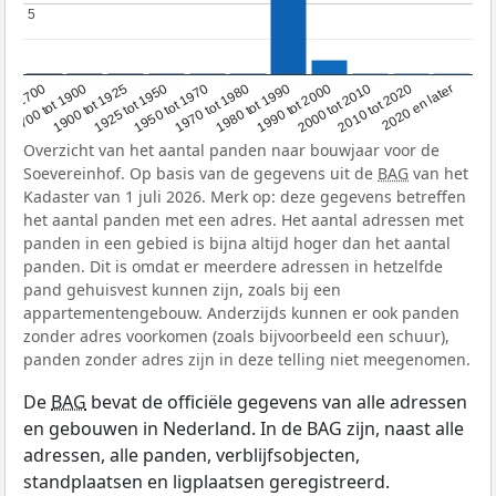
5
5
1950 tot 1970
1990 tot 2000
1900 tot 1925
2020 en later
1970 tot 1980
oor 1700
2000 tot 2010
1925 tot 1950
1980 tot 1990
1700 tot 1900
2010 tot 2020
Overzicht van het aantal panden naar bouwjaar voor de
Soevereinhof. Op basis van de gegevens uit de
BAG
van het
Kadaster van 1 juli 2026. Merk op: deze gegevens betreffen
het aantal panden met een adres. Het aantal adressen met
panden in een gebied is bijna altijd hoger dan het aantal
panden. Dit is omdat er meerdere adressen in hetzelfde
pand gehuisvest kunnen zijn, zoals bij een
appartementengebouw. Anderzijds kunnen er ook panden
zonder adres voorkomen (zoals bijvoorbeeld een schuur),
panden zonder adres zijn in deze telling niet meegenomen.
De
BAG
bevat de officiële gegevens van alle adressen
en gebouwen in Nederland. In de BAG zijn, naast alle
adressen, alle panden, verblijfsobjecten,
standplaatsen en ligplaatsen geregistreerd.