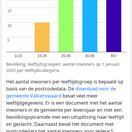
15
15
10
10
5
5
0-15
15-25
25-45
45-65
65+
Bevolking, leeftijdsgroepen: aantal inwoners op 1 januari
2025 per leeftijdscategorie.
Het aantal inwoners per leeftijdsgroep is bepaald op
basis van de postcodedata. De
download voor de
gemeente Valkenswaard
bevat veel meer
leeftijdgegevens: Er is een document met het aantal
inwoners in de gemeente per levensjaar en met een
bevolkingspiramide met een uitsplitsing naar leeftijd
en geslacht. Daarnaast bevat het document met
postcodedata het aantal inwoners voor iedere 5