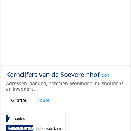
Kerncijfers van de Soevereinhof
Adressen, panden, percelen, woningen, huishoudens
en inwoners.
Grafiek
Tabel
Postcodes
Postcodes
Adressen binnen bebouwde kom
Adressen binnen bebouwde kom