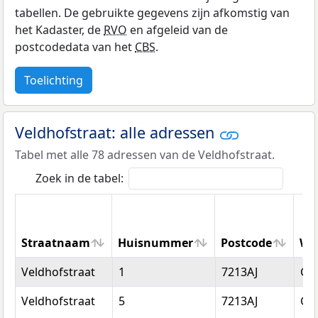
tabellen. De gebruikte gegevens zijn afkomstig van
het Kadaster, de
RVO
en afgeleid van de
postcodedata van het
CBS
.
Toelichting
Veldhofstraat: alle adressen
Tabel met alle 78 adressen van de Veldhofstraat.
Zoek in de tabel:
Straatnaam
Huisnummer
Postcode
Wo
Straatnaam
Huisnummer
Postcode
Wo
Veldhofstraat
1
7213AJ
Gor
Veldhofstraat
5
7213AJ
Gor