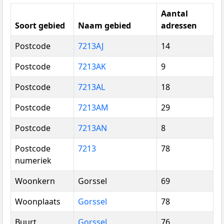
Aantal
Soort gebied
Naam gebied
adressen
Postcode
7213AJ
14
Postcode
7213AK
9
Postcode
7213AL
18
Postcode
7213AM
29
Postcode
7213AN
8
Postcode
7213
78
numeriek
Woonkern
Gorssel
69
Woonplaats
Gorssel
78
Buurt
Gorssel
76