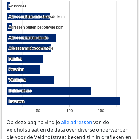
Postcodes
Postcodes
Adressen binnen bebouwde kom
Adressen binnen bebouwde kom
Adressen buiten bebouwde kom
Adressen buiten bebouwde kom
Adressen met postcode
Adressen met postcode
Adressen met woonfunctie
Adressen met woonfunctie
Panden
Panden
Percelen
Percelen
Woningen
Woningen
Huishoudens
Huishoudens
Inwoners
Inwoners
50
100
150
Op deze pagina vind je
alle adressen
van de
Veldhofstraat en de data over diverse onderwerpen
die voor de Veldhofstraat bekend zijn in grafieken en