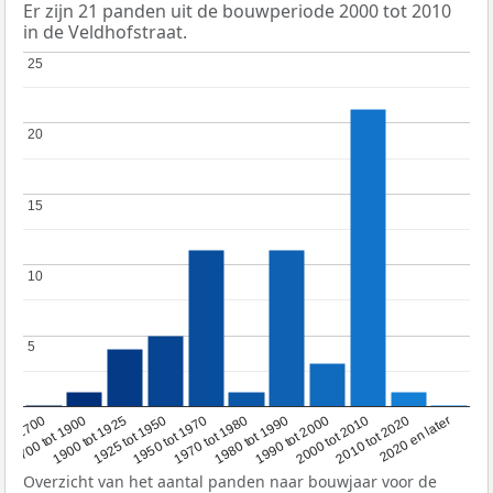
Er zijn 21 panden uit de bouwperiode 2000 tot 2010
in de Veldhofstraat.
25
25
20
20
15
15
10
10
5
5
1950 tot 1970
1990 tot 2000
1900 tot 1925
2020 en later
1970 tot 1980
oor 1700
2000 tot 2010
1925 tot 1950
1980 tot 1990
1700 tot 1900
2010 tot 2020
Overzicht van het aantal panden naar bouwjaar voor de