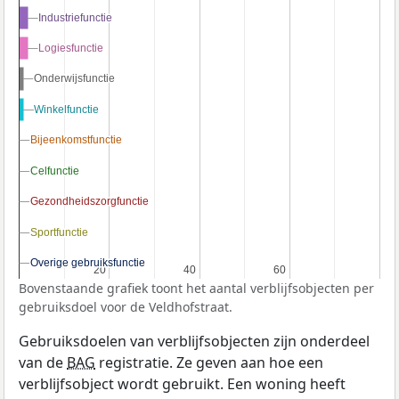
Industriefunctie
Industriefunctie
Logiesfunctie
Logiesfunctie
Onderwijsfunctie
Onderwijsfunctie
Winkelfunctie
Winkelfunctie
Bijeenkomstfunctie
Bijeenkomstfunctie
Celfunctie
Celfunctie
Gezondheidszorgfunctie
Gezondheidszorgfunctie
Sportfunctie
Sportfunctie
Overige gebruiksfunctie
Overige gebruiksfunctie
20
20
40
40
60
60
Bovenstaande grafiek toont het aantal verblijfsobjecten per
gebruiksdoel voor de Veldhofstraat.
Gebruiksdoelen van verblijfsobjecten zijn onderdeel
van de
BAG
registratie. Ze geven aan hoe een
verblijfsobject wordt gebruikt. Een woning heeft