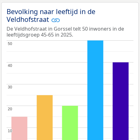
Bevolking naar leeftijd in de
Veldhofstraat
De Veldhofstraat in Gorssel telt 50 inwoners in de
leeftijdsgroep 45-65 in 2025.
50
50
40
40
30
30
20
20
10
10