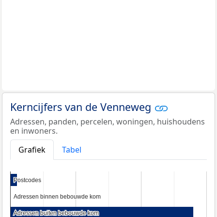
Kerncijfers van de Venneweg
Adressen, panden, percelen, woningen, huishoudens
en inwoners.
Grafiek
Tabel
Postcodes
Postcodes
Adressen binnen bebouwde kom
Adressen binnen bebouwde kom
Adressen buiten bebouwde kom
Adressen buiten bebouwde kom