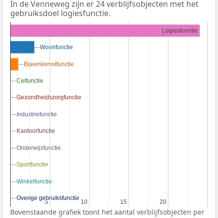
In de Venneweg zijn er 24 verblijfsobjecten met het
gebruiksdoel logiesfunctie.
Logiesfunctie
Woonfunctie
Woonfunctie
Bijeenkomstfunctie
Bijeenkomstfunctie
Celfunctie
Celfunctie
Gezondheidszorgfunctie
Gezondheidszorgfunctie
Industriefunctie
Industriefunctie
Kantoorfunctie
Kantoorfunctie
Onderwijsfunctie
Onderwijsfunctie
Sportfunctie
Sportfunctie
Winkelfunctie
Winkelfunctie
Overige gebruiksfunctie
Overige gebruiksfunctie
5
5
10
10
15
15
20
20
Bovenstaande grafiek toont het aantal verblijfsobjecten per