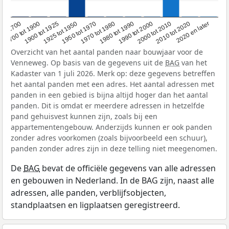
1950 tot 1970
1990 tot 2000
1900 tot 1925
2020 en later
1970 tot 1980
oor 1700
2000 tot 2010
1925 tot 1950
1980 tot 1990
1700 tot 1900
2010 tot 2020
Overzicht van het aantal panden naar bouwjaar voor de
Venneweg. Op basis van de gegevens uit de
BAG
van het
Kadaster van 1 juli 2026. Merk op: deze gegevens betreffen
het aantal panden met een adres. Het aantal adressen met
panden in een gebied is bijna altijd hoger dan het aantal
panden. Dit is omdat er meerdere adressen in hetzelfde
pand gehuisvest kunnen zijn, zoals bij een
appartementengebouw. Anderzijds kunnen er ook panden
zonder adres voorkomen (zoals bijvoorbeeld een schuur),
panden zonder adres zijn in deze telling niet meegenomen.
De
BAG
bevat de officiële gegevens van alle adressen
en gebouwen in Nederland. In de BAG zijn, naast alle
adressen, alle panden, verblijfsobjecten,
standplaatsen en ligplaatsen geregistreerd.