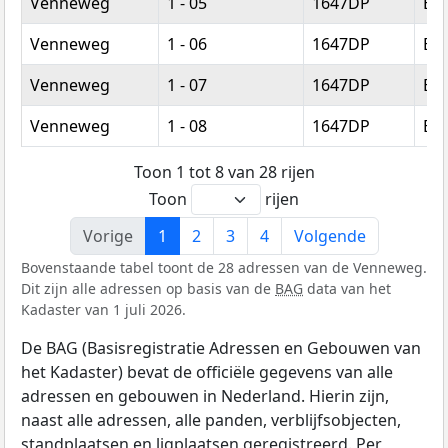
Venneweg
1 - 05
1647DP
Be
Venneweg
1 - 06
1647DP
Be
Venneweg
1 - 07
1647DP
Be
Venneweg
1 - 08
1647DP
Be
Toon 1 tot 8 van 28 rijen
Toon
rijen
Vorige
1
2
3
4
Volgende
Bovenstaande tabel toont de 28 adressen van de Venneweg.
Dit zijn alle adressen op basis van de
BAG
data van het
Kadaster van 1 juli 2026.
De BAG (Basisregistratie Adressen en Gebouwen van
het Kadaster) bevat de officiële gegevens van alle
adressen en gebouwen in Nederland. Hierin zijn,
naast alle adressen, alle panden, verblijfsobjecten,
standplaatsen en ligplaatsen geregistreerd. Per