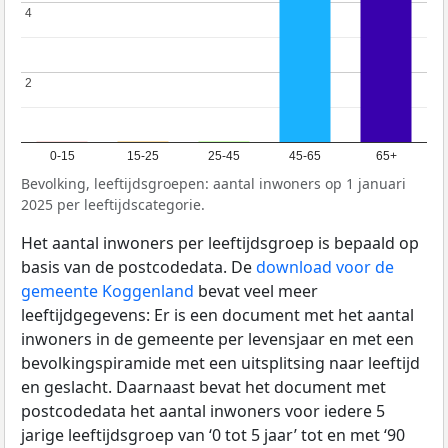
4
4
2
2
0-15
15-25
25-45
45-65
65+
Bevolking, leeftijdsgroepen: aantal inwoners op 1 januari
2025 per leeftijdscategorie.
Het aantal inwoners per leeftijdsgroep is bepaald op
basis van de postcodedata. De
download voor de
gemeente Koggenland
bevat veel meer
leeftijdgegevens: Er is een document met het aantal
inwoners in de gemeente per levensjaar en met een
bevolkingspiramide met een uitsplitsing naar leeftijd
en geslacht. Daarnaast bevat het document met
postcodedata het aantal inwoners voor iedere 5
jarige leeftijdsgroep van ‘0 tot 5 jaar’ tot en met ‘90