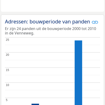
Adressen: bouwperiode van panden
Er zijn 24 panden uit de bouwperiode 2000 tot 2010
in de Venneweg.
25
25
20
20
15
15
10
10
5
5