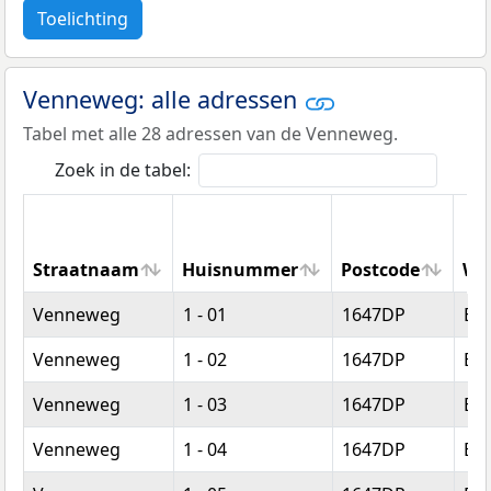
Toelichting
Venneweg: alle adressen
Tabel met alle 28 adressen van de Venneweg.
Zoek in de tabel:
Straatnaam
Huisnummer
Postcode
Wo
Straatnaam
Huisnummer
Postcode
Wo
Venneweg
1 - 01
1647DP
Be
Venneweg
1 - 02
1647DP
Be
Venneweg
1 - 03
1647DP
Be
Venneweg
1 - 04
1647DP
Be