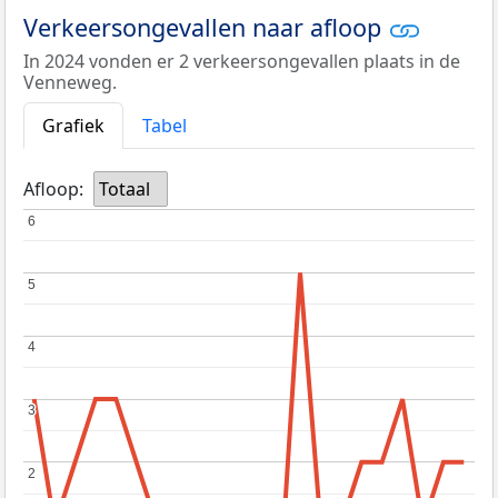
Verkeersongevallen naar afloop
In 2024 vonden er 2 verkeersongevallen plaats in de
Venneweg.
Grafiek
Tabel
Afloop:
Totaal
6
6
5
5
4
4
3
3
2
2