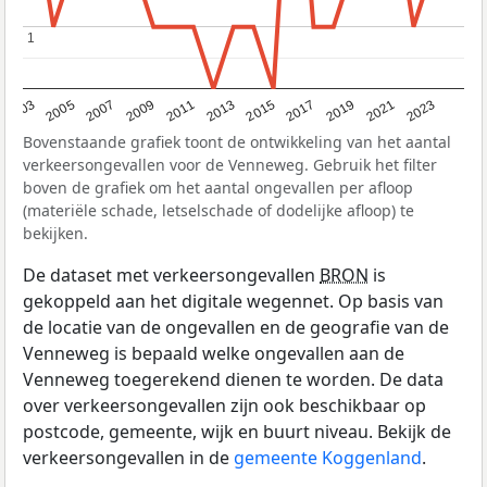
1
1
2017
2023
2007
2013
2019
2003
2009
2015
2021
2005
2011
Bovenstaande grafiek toont de ontwikkeling van het aantal
verkeersongevallen voor de Venneweg. Gebruik het filter
boven de grafiek om het aantal ongevallen per afloop
(materiële schade, letselschade of dodelijke afloop) te
bekijken.
De dataset met verkeersongevallen
BRON
is
gekoppeld aan het digitale wegennet. Op basis van
de locatie van de ongevallen en de geografie van de
Venneweg is bepaald welke ongevallen aan de
Venneweg toegerekend dienen te worden. De data
over verkeersongevallen zijn ook beschikbaar op
postcode, gemeente, wijk en buurt niveau. Bekijk de
verkeersongevallen in de
gemeente Koggenland
.