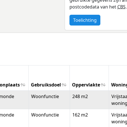
postcodedata van het
CBS
.
Toelichting
onplaats
Gebruiksdoel
Oppervlakte
Wonin
onplaats
Gebruiksdoel
Oppervlakte
Wonin
monde
Woonfunctie
248 m2
Vrijsta
wonin
monde
Woonfunctie
162 m2
Vrijsta
wonin