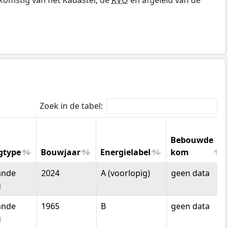
Zoek in de tabel:
Bebouwde
gtype
Bouwjaar
Energielabel
kom
gtype
Bouwjaar
Energielabel
Bebouwde
ande
2024
A (voorlopig)
geen data
kom
g
ande
1965
B
geen data
g