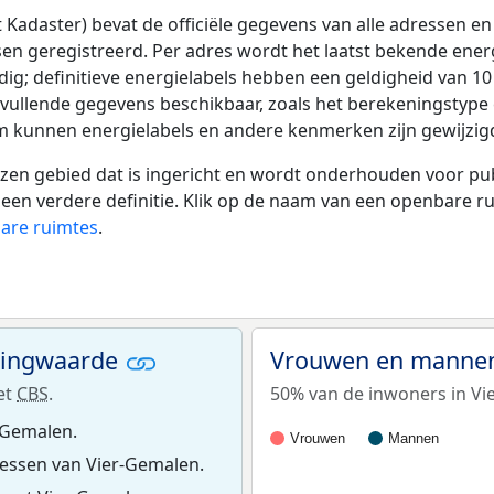
adaster) bevat de officiële gegevens van alle adressen en 
tsen geregistreerd. Per adres wordt het laatst bekende ener
ldig; definitieve energielabels hebben een geldigheid van 1
nvullende gegevens beschikbaar, zoals het berekeningstyp
tum kunnen energielabels en andere kenmerken zijn gewijzigd
 gebied dat is ingericht en wordt onderhouden voor publie
or een verdere definitie. Klik op de naam van een openbare 
bare ruimtes
.
ningwaarde
Vrouwen en mannen
et
CBS
.
50% van de inwoners in Vi
-Gemalen.
Vrouwen
Mannen
essen van Vier-Gemalen.