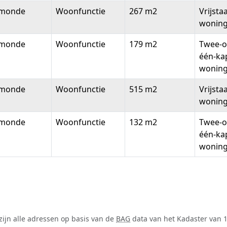
monde
Woonfunctie
267 m2
Vrijsta
wonin
monde
Woonfunctie
179 m2
Twee-o
één-ka
wonin
monde
Woonfunctie
515 m2
Vrijsta
wonin
monde
Woonfunctie
132 m2
Twee-o
één-ka
wonin
zijn alle adressen op basis van de
BAG
data van het Kadaster van 1 