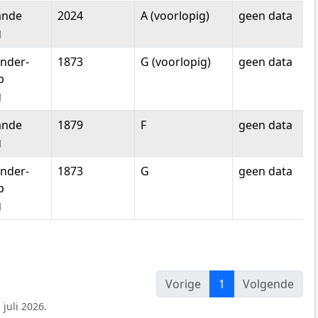
ande
2024
A (voorlopig)
geen data
g
nder-
1873
G (voorlopig)
geen data
p
g
ande
1879
F
geen data
g
nder-
1873
G
geen data
p
g
Vorige
1
Volgende
juli 2026.