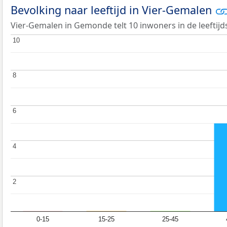
Bevolking naar leeftijd in Vier-Gemalen
Vier-Gemalen in Gemonde telt 10 inwoners in de leeftijd
10
10
8
8
6
6
4
4
2
2
0-15
15-25
25-45