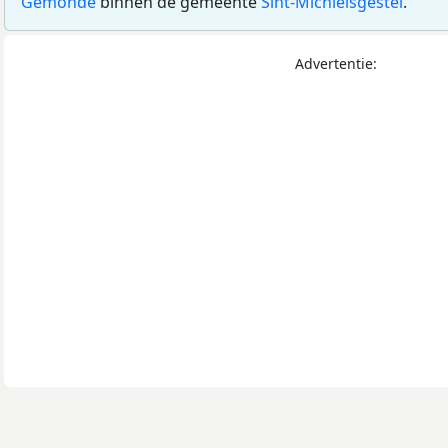
Gemonde
binnen de gemeente
Sint-Michielsgestel
.
Advertentie: