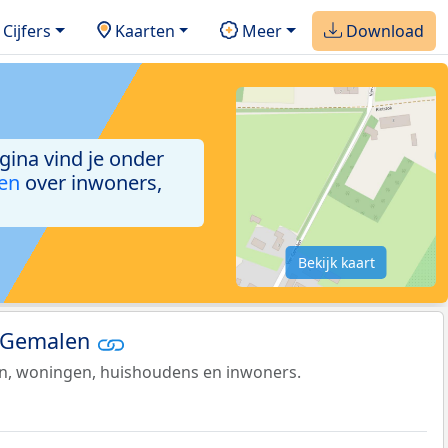
Cijfers
Kaarten
Meer
Download
agina vind je onder
ken
over inwoners,
Bekijk kaart
r-Gemalen
en, woningen, huishoudens en inwoners.