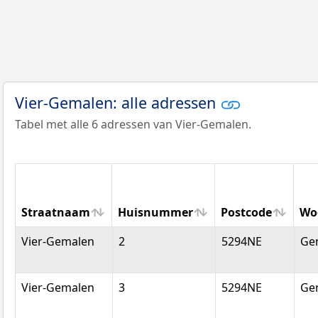
Vier-Gemalen: alle adressen
Tabel met alle 6 adressen van Vier-Gemalen.
Straatnaam
Huisnummer
Postcode
Wo
Straatnaam
Huisnummer
Postcode
Wo
Vier-Gemalen
2
5294NE
Ge
Vier-Gemalen
3
5294NE
Ge