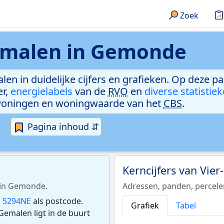
Zoek
emalen in Gemonde
len in duidelijke cijfers en grafieken. Op deze p
er,
energielabels
van de
RVO
en
diverse statistie
woningen en woningwaarde van het
CBS
.
Pagina inhoud ⇵
Kerncijfers van Vie
 in Gemonde.
Adressen, panden, percel
n
5294NE
als postcode.
Grafiek
Tabel
emalen ligt in de buurt