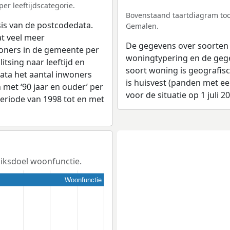
er leeftijdscategorie.
Bovenstaand taartdiagram too
sis van de postcodedata.
Gemalen.
t veel meer
De gegevens over soorten
woners in de gemeente per
woningtypering en de gegev
tsing naar leeftijd en
soort woning is geografis
ata het aantal inwoners
is huisvest (panden met e
en met ‘90 jaar en ouder’ per
voor de situatie op 1 juli 2
 periode van 1998 tot en met
uiksdoel woonfunctie.
Woonfunctie