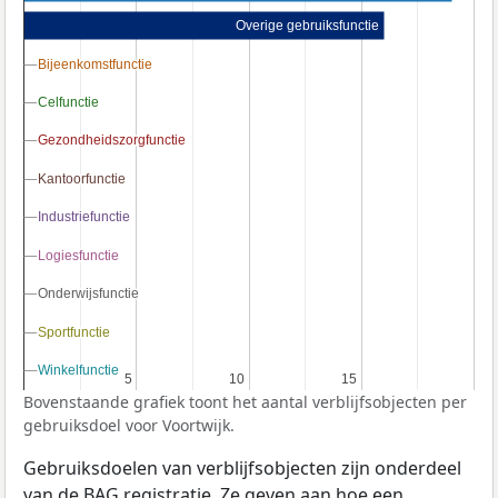
Overige gebruiksfunctie
Bijeenkomstfunctie
Bijeenkomstfunctie
Celfunctie
Celfunctie
Gezondheidszorgfunctie
Gezondheidszorgfunctie
Kantoorfunctie
Kantoorfunctie
Industriefunctie
Industriefunctie
Logiesfunctie
Logiesfunctie
Onderwijsfunctie
Onderwijsfunctie
Sportfunctie
Sportfunctie
Winkelfunctie
Winkelfunctie
5
5
10
10
15
15
Bovenstaande grafiek toont het aantal verblijfsobjecten per
gebruiksdoel voor Voortwijk.
Gebruiksdoelen van verblijfsobjecten zijn onderdeel
van de
BAG
registratie. Ze geven aan hoe een