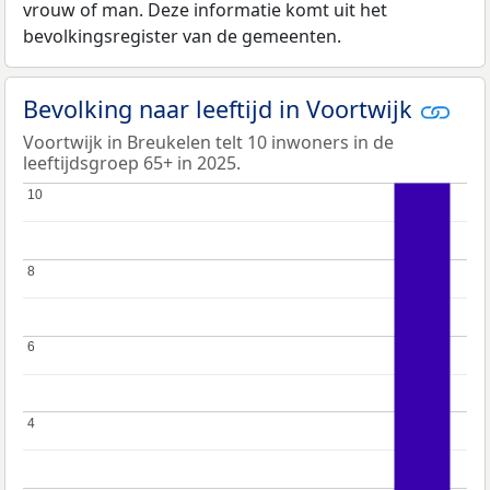
vrouw of man. Deze informatie komt uit het
bevolkingsregister van de gemeenten.
Bevolking naar leeftijd in Voortwijk
Voortwijk in Breukelen telt 10 inwoners in de
leeftijdsgroep 65+ in 2025.
10
10
8
8
6
6
4
4