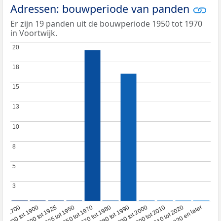
Adressen: bouwperiode van panden
Er zijn 19 panden uit de bouwperiode 1950 tot 1970
in Voortwijk.
20
20
18
18
15
15
13
13
10
10
8
8
5
5
3
3
1950 tot 1970
1990 tot 2000
1900 tot 1925
2020 en later
1970 tot 1980
oor 1700
2000 tot 2010
1925 tot 1950
1980 tot 1990
1700 tot 1900
2010 tot 2020