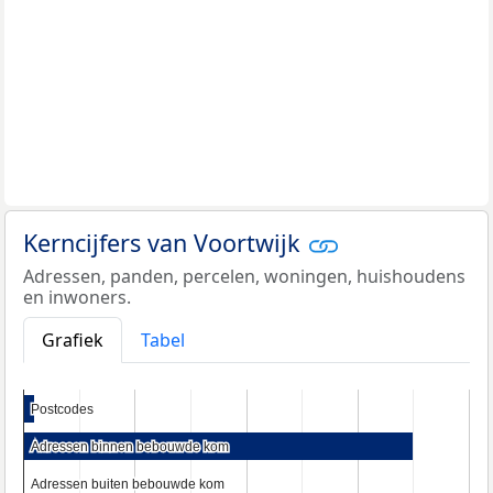
Kerncijfers van Voortwijk
Adressen, panden, percelen, woningen, huishoudens
en inwoners.
Grafiek
Tabel
Postcodes
Postcodes
Adressen binnen bebouwde kom
Adressen binnen bebouwde kom
Adressen buiten bebouwde kom
Adressen buiten bebouwde kom