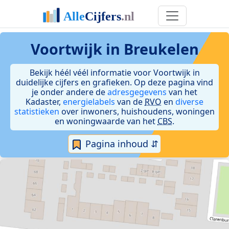
Voortwijk in Breukelen
Bekijk héél véél informatie voor Voortwijk in
duidelijke cijfers en grafieken. Op deze pagina vind
je onder andere de
adresgegevens
van het
Kadaster,
energielabels
van de
RVO
en
diverse
statistieken
over inwoners, huishoudens, woningen
en woningwaarde van het
CBS
.
Pagina inhoud ⇵