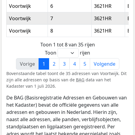
Voortwijk
6
3621HR
Br
Voortwijk
7
3621HR
Br
Voortwijk
8
3621HR
Br
Toon 1 tot 8 van 35 rijen
Toon
rijen
Vorige
1
2
3
4
5
Volgende
Bovenstaande tabel toont de 35 adressen van Voortwijk. Dit
zijn alle adressen op basis van de
BAG
data van het
Kadaster van 1 juli 2026.
De BAG (Basisregistratie Adressen en Gebouwen van
het Kadaster) bevat de officiële gegevens van alle
adressen en gebouwen in Nederland. Hierin zijn,
naast alle adressen, alle panden, verblijfsobjecten,
standplaatsen en ligplaatsen geregistreerd. Per
adres wordt het laatst bekende energielabel zoals