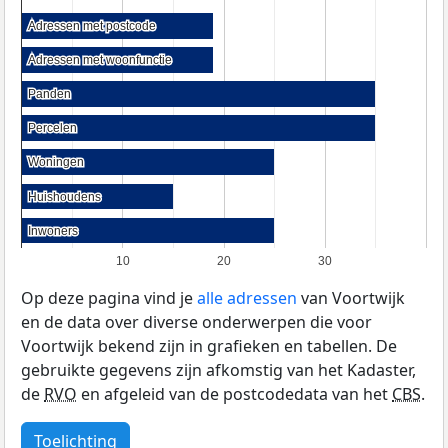
Adressen met postcode
Adressen met postcode
Adressen met woonfunctie
Adressen met woonfunctie
Panden
Panden
Percelen
Percelen
Woningen
Woningen
Huishoudens
Huishoudens
Inwoners
Inwoners
10
20
30
Op deze pagina vind je
alle adressen
van Voortwijk
en de data over diverse onderwerpen die voor
Voortwijk bekend zijn in grafieken en tabellen. De
gebruikte gegevens zijn afkomstig van het Kadaster,
de
RVO
en afgeleid van de postcodedata van het
CBS
.
Toelichting