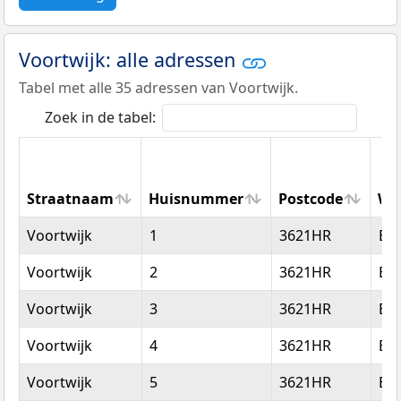
Voortwijk: alle adressen
Tabel met alle 35 adressen van Voortwijk.
Zoek in de tabel:
Straatnaam
Huisnummer
Postcode
Wo
Straatnaam
Huisnummer
Postcode
Wo
Voortwijk
1
3621HR
Br
Voortwijk
2
3621HR
Br
Voortwijk
3
3621HR
Br
Voortwijk
4
3621HR
Br
Voortwijk
5
3621HR
Br