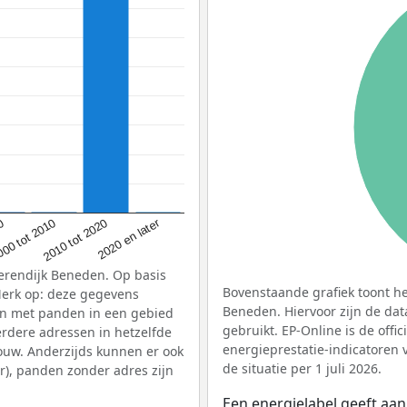
2020 en later
2010 tot 2020
00 tot 2010
00
erendijk Beneden. Op basis
Bovenstaande grafiek toont he
Merk op: deze gegevens
Beneden. Hiervoor zijn de dat
en met panden in een gebied
gebruikt. EP-Online is de offi
erdere adressen in hetzelfde
energieprestatie-indicatoren
ouw. Anderzijds kunnen er ook
de situatie per 1 juli 2026.
), panden zonder adres zijn
Een energielabel geeft aan