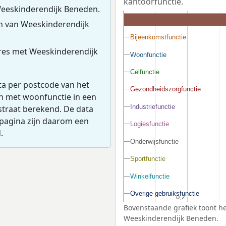
kantoorfunctie.
Weeskinderendijk Beneden.
n van Weeskinderendijk
Bijeenkomstfunctie
Bijeenkomstfunctie
res met Weeskinderendijk
Woonfunctie
Woonfunctie
Celfunctie
Celfunctie
ta per postcode van het
Gezondheidszorgfunctie
Gezondheidszorgfunctie
en met woonfunctie in een
Industriefunctie
Industriefunctie
straat berekend. De data
pagina zijn daarom een
Logiesfunctie
Logiesfunctie
.
Onderwijsfunctie
Onderwijsfunctie
Sportfunctie
Sportfunctie
Winkelfunctie
Winkelfunctie
Overige gebruiksfunctie
Overige gebruiksfunctie
0,2
0,2
Bovenstaande grafiek toont he
Weeskinderendijk Beneden.