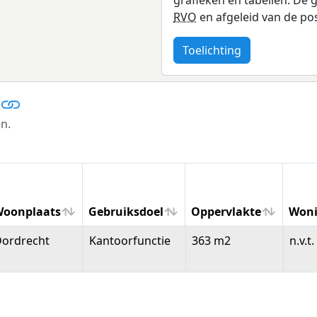
RVO
en afgeleid van de po
Toelichting
n.
oonplaats
Gebruiksdoel
Oppervlakte
Woni
Woonplaats
Gebruiksdoel
Oppervlakte
Woni
ordrecht
Kantoorfunctie
363 m2
n.v.t.