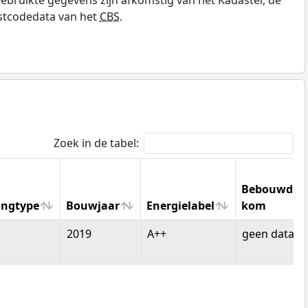
stcodedata van het
CBS
.
Zoek in de tabel:
Bebouwde
ngtype
Bouwjaar
Energielabel
kom
ngtype
Bouwjaar
Energielabel
Bebouwde
2019
A++
geen data
kom