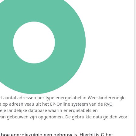
100%
t aantal adressen per type energielabel in Weeskinderendijk
a op adresniveau uit het EP-Online systeem van de
RVO
ciële landelijke database waarin energielabels en
 van gebouwen zijn opgenomen. De gebruikte data gelden voor
 hoe energiezuinig een gebouw is. Hierbij is G het