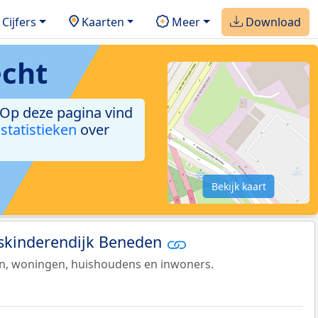
Cijfers
Kaarten
Meer
Download
echt
. Op deze pagina vind
 statistieken
over
Bekijk kaart
eskinderendijk Beneden
en, woningen, huishoudens en inwoners.