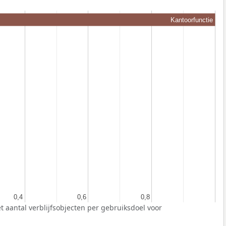
Kantoorfunctie
0,4
0,4
0,6
0,6
0,8
0,8
t aantal verblijfsobjecten per gebruiksdoel voor