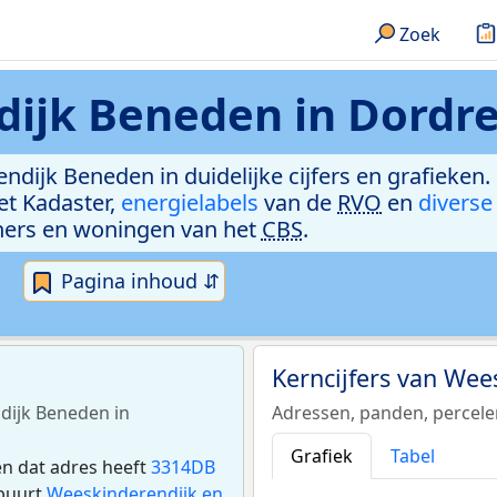
Zoek
ijk Beneden in Dordr
ndijk Beneden in duidelijke cijfers en grafieken
et Kadaster,
energielabels
van de
RVO
en
diverse
ers en woningen van het
CBS
.
Pagina inhoud ⇵
Kerncijfers van We
dijk Beneden in
Adressen, panden, percel
Grafiek
Tabel
en dat adres heeft
3314DB
 buurt
Weeskinderendijk en