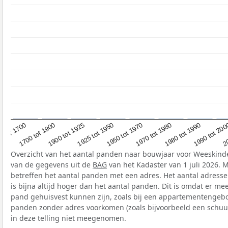
1700 tot 1900
1980 tot 1990
1925 tot 1950
Voor 1700
20
1970 tot 1980
1900 tot 1925
1990 tot 20
1950 tot 1970
Overzicht van het aantal panden naar bouwjaar voor Weeskind
van de gegevens uit de
BAG
van het Kadaster van 1 juli 2026. 
betreffen het aantal panden met een adres. Het aantal adress
is bijna altijd hoger dan het aantal panden. Dit is omdat er me
pand gehuisvest kunnen zijn, zoals bij een appartementengeb
panden zonder adres voorkomen (zoals bijvoorbeeld een schuur
in deze telling niet meegenomen.