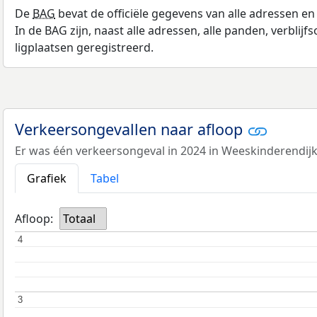
De
BAG
bevat de officiële gegevens van alle adressen e
In de BAG zijn, naast alle adressen, alle panden, verblij
ligplaatsen geregistreerd.
Verkeersongevallen naar afloop
Er was één verkeersongeval in 2024 in Weeskinderendijk
Grafiek
Tabel
Afloop:
Totaal
4
4
3
3