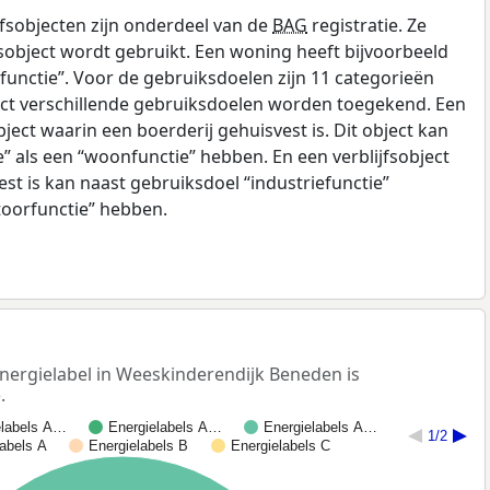
fsobjecten zijn onderdeel van de
BAG
registratie. Ze
sobject wordt gebruikt. Een woning heeft bijvoorbeeld
unctie”. Voor de gebruiksdoelen zijn 11 categorieën
ect verschillende gebruiksdoelen worden toegekend. Een
bject waarin een boerderij gehuisvest is. Dit object kan
e” als een “woonfunctie” hebben. En een verblijfsobject
est is kan naast gebruiksdoel “industriefunctie”
toorfunctie” hebben.
ergielabel in Weeskinderendijk Beneden is
.
elabels A…
Energielabels A…
Energielabels A…
1/2
labels A
Energielabels B
Energielabels C