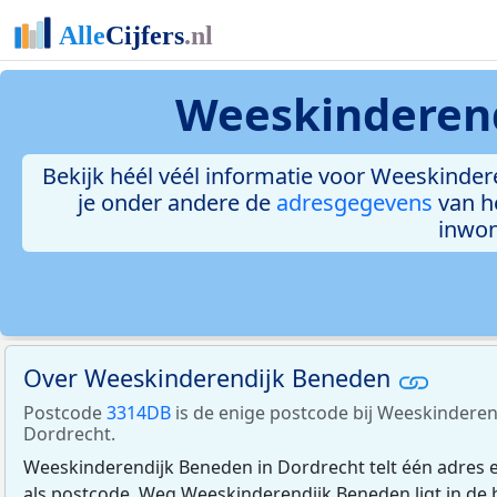
Weeskinderend
Bekijk héél véél informatie voor Weeskindere
je onder andere de
adresgegevens
van h
inwon
Over Weeskinderendijk Beneden
Postcode
3314DB
is de enige postcode bij Weeskinderen
Dordrecht.
Weeskinderendijk Beneden in Dordrecht telt één adres 
als postcode. Weg Weeskinderendijk Beneden ligt in de