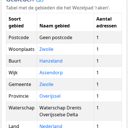
Tabel met de gebieden die het Wezelpad ‘raken’.
Soort
Aantal
gebied
Naam gebied
adressen
Postcode
Geen postcode
1
Woonplaats
Zwolle
1
Buurt
Hanzeland
1
Wijk
Assendorp
1
Gemeente
Zwolle
1
Provincie
Overijssel
1
Waterschap
Waterschap Drents
1
Overijsselse Delta
Land
Nederland
1