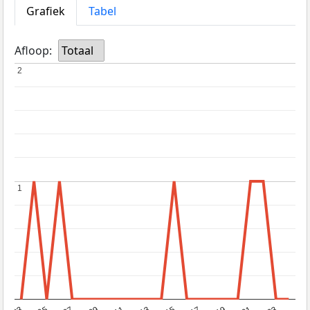
Grafiek
Tabel
Afloop:
Totaal
2
2
1
1