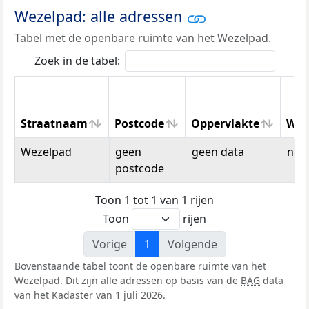
Wezelpad: alle adressen
Tabel met de openbare ruimte van het Wezelpad.
Zoek in de tabel:
Straatnaam
Postcode
Oppervlakte
Won
Straatnaam
Postcode
Oppervlakte
Won
Wezelpad
geen
geen data
n.v.t
postcode
Toon 1 tot 1 van 1 rijen
Toon
rijen
Vorige
1
Volgende
Bovenstaande tabel toont de openbare ruimte van het
Wezelpad. Dit zijn alle adressen op basis van de
BAG
data
van het Kadaster van 1 juli 2026.