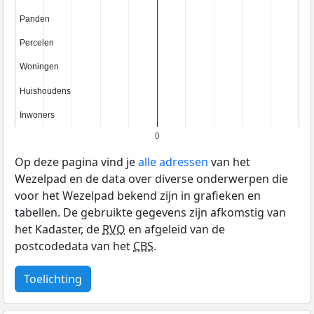
Panden
Panden
Percelen
Percelen
Woningen
Woningen
Huishoudens
Huishoudens
Inwoners
Inwoners
0
Op deze pagina vind je
alle adressen
van het
Wezelpad en de data over diverse onderwerpen die
voor het Wezelpad bekend zijn in grafieken en
tabellen. De gebruikte gegevens zijn afkomstig van
het Kadaster, de
RVO
en afgeleid van de
postcodedata van het
CBS
.
Toelichting