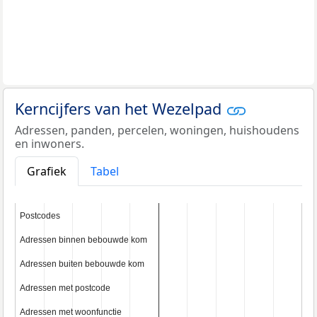
Kerncijfers van het Wezelpad
Adressen, panden, percelen, woningen, huishoudens
en inwoners.
Grafiek
Tabel
Postcodes
Postcodes
Adressen binnen bebouwde kom
Adressen binnen bebouwde kom
Adressen buiten bebouwde kom
Adressen buiten bebouwde kom
Adressen met postcode
Adressen met postcode
Adressen met woonfunctie
Adressen met woonfunctie