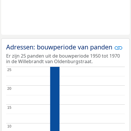
Adressen: bouwperiode van panden
Er zijn 25 panden uit de bouwperiode 1950 tot 1970
in de Willebrandt van Oldenburgstraat.
25
25
20
20
15
15
10
10