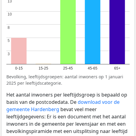
13
13
10
10
8
8
5
5
3
3
0-15
15-25
25-45
45-65
65+
Bevolking, leeftijdsgroepen: aantal inwoners op 1 januari
2025 per leeftijdscategorie.
Het aantal inwoners per leeftijdsgroep is bepaald op
basis van de postcodedata. De
download voor de
gemeente Hardenberg
bevat veel meer
leeftijdgegevens: Er is een document met het aantal
inwoners in de gemeente per levensjaar en met een
bevolkingspiramide met een uitsplitsing naar leeftijd