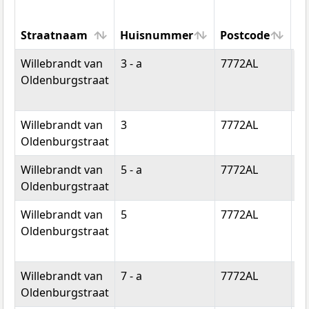
Straatnaam
Huisnummer
Postcode
W
Straatnaam
Huisnummer
Postcode
W
Willebrandt van
3 - a
7772AL
H
Oldenburgstraat
Willebrandt van
3
7772AL
H
Oldenburgstraat
Willebrandt van
5 - a
7772AL
H
Oldenburgstraat
Willebrandt van
5
7772AL
H
Oldenburgstraat
Willebrandt van
7 - a
7772AL
H
Oldenburgstraat