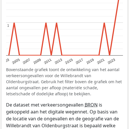
1
1
2017
2023
2007
2013
2019
2003
2009
2015
2021
2005
2011
Bovenstaande grafiek toont de ontwikkeling van het aantal
verkeersongevallen voor de Willebrandt van
Oldenburgstraat. Gebruik het filter boven de grafiek om het
aantal ongevallen per afloop (materiële schade,
letselschade of dodelijke afloop) te bekijken.
De dataset met verkeersongevallen
BRON
is
gekoppeld aan het digitale wegennet. Op basis van
de locatie van de ongevallen en de geografie van de
Willebrandt van Oldenburgstraat is bepaald welke