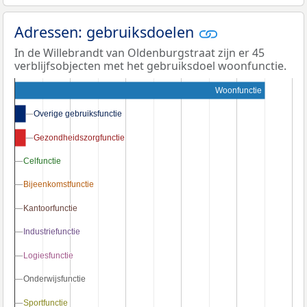
Adressen: gebruiksdoelen
In de Willebrandt van Oldenburgstraat zijn er 45
verblijfsobjecten met het gebruiksdoel woonfunctie.
Woonfunctie
Overige gebruiksfunctie
Overige gebruiksfunctie
Gezondheidszorgfunctie
Gezondheidszorgfunctie
Celfunctie
Celfunctie
Bijeenkomstfunctie
Bijeenkomstfunctie
Kantoorfunctie
Kantoorfunctie
Industriefunctie
Industriefunctie
Logiesfunctie
Logiesfunctie
Onderwijsfunctie
Onderwijsfunctie
Sportfunctie
Sportfunctie