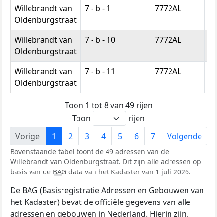
Willebrandt van
7 - b - 1
7772AL
H
Oldenburgstraat
Willebrandt van
7 - b - 10
7772AL
H
Oldenburgstraat
Willebrandt van
7 - b - 11
7772AL
H
Oldenburgstraat
Toon 1 tot 8 van 49 rijen
Toon
rijen
Vorige
1
2
3
4
5
6
7
Volgende
Bovenstaande tabel toont de 49 adressen van de
Willebrandt van Oldenburgstraat. Dit zijn alle adressen op
basis van de
BAG
data van het Kadaster van 1 juli 2026.
De BAG (Basisregistratie Adressen en Gebouwen van
het Kadaster) bevat de officiële gegevens van alle
adressen en gebouwen in Nederland. Hierin zijn,