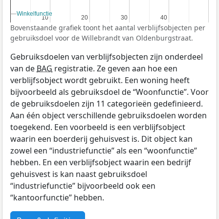
Winkelfunctie
Winkelfunctie
10
10
20
20
30
30
40
40
Bovenstaande grafiek toont het aantal verblijfsobjecten per
gebruiksdoel voor de Willebrandt van Oldenburgstraat.
Gebruiksdoelen van verblijfsobjecten zijn onderdeel
van de
BAG
registratie. Ze geven aan hoe een
verblijfsobject wordt gebruikt. Een woning heeft
bijvoorbeeld als gebruiksdoel de “Woonfunctie”. Voor
de gebruiksdoelen zijn 11 categorieën gedefinieerd.
Aan één object verschillende gebruiksdoelen worden
toegekend. Een voorbeeld is een verblijfsobject
waarin een boerderij gehuisvest is. Dit object kan
zowel een “industriefunctie” als een “woonfunctie”
hebben. En een verblijfsobject waarin een bedrijf
gehuisvest is kan naast gebruiksdoel
“industriefunctie” bijvoorbeeld ook een
“kantoorfunctie” hebben.