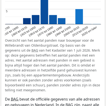
5
5
1950 tot 1970
1990 tot 2000
1900 tot 1925
2020 en later
1970 tot 1980
oor 1700
2000 tot 2010
1925 tot 1950
1980 tot 1990
1700 tot 1900
2010 tot 2020
Overzicht van het aantal panden naar bouwjaar voor de
Willebrandt van Oldenburgstraat. Op basis van de
gegevens uit de
BAG
van het Kadaster van 1 juli 2026. Merk
op: deze gegevens betreffen het aantal panden met een
adres. Het aantal adressen met panden in een gebied is
bijna altijd hoger dan het aantal panden. Dit is omdat er
meerdere adressen in hetzelfde pand gehuisvest kunnen
zijn, zoals bij een appartementengebouw. Anderzijds
kunnen er ook panden zonder adres voorkomen (zoals
bijvoorbeeld een schuur), panden zonder adres zijn in deze
telling niet meegenomen.
De
BAG
bevat de officiële gegevens van alle adressen
en gebouwen in Nederland. In de BAG zijn, naast alle