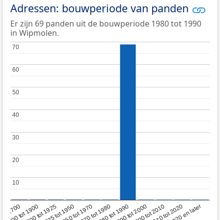
Adressen: bouwperiode van panden
Er zijn 69 panden uit de bouwperiode 1980 tot 1990
in Wipmolen.
70
70
60
60
50
50
40
40
30
30
20
20
10
10
1950 tot 1970
1990 tot 2000
1900 tot 1925
2020 en later
1970 tot 1980
oor 1700
2000 tot 2010
1925 tot 1950
1980 tot 1990
1700 tot 1900
2010 tot 2020