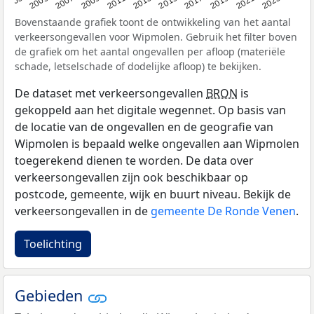
2017
2023
2007
2013
2019
2003
2009
2015
2021
2005
2011
Bovenstaande grafiek toont de ontwikkeling van het aantal
verkeersongevallen voor Wipmolen. Gebruik het filter boven
de grafiek om het aantal ongevallen per afloop (materiële
schade, letselschade of dodelijke afloop) te bekijken.
De dataset met verkeersongevallen
BRON
is
gekoppeld aan het digitale wegennet. Op basis van
de locatie van de ongevallen en de geografie van
Wipmolen is bepaald welke ongevallen aan Wipmolen
toegerekend dienen te worden. De data over
verkeersongevallen zijn ook beschikbaar op
postcode, gemeente, wijk en buurt niveau. Bekijk de
verkeersongevallen in de
gemeente De Ronde Venen
.
Toelichting
Gebieden