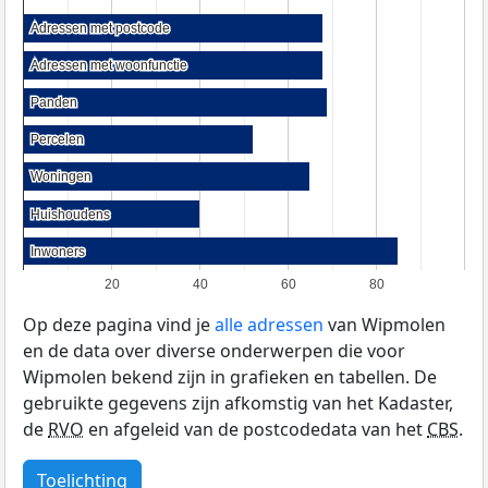
Adressen met postcode
Adressen met postcode
Adressen met woonfunctie
Adressen met woonfunctie
Panden
Panden
Percelen
Percelen
Woningen
Woningen
Huishoudens
Huishoudens
Inwoners
Inwoners
20
40
60
80
Op deze pagina vind je
alle adressen
van Wipmolen
en de data over diverse onderwerpen die voor
Wipmolen bekend zijn in grafieken en tabellen. De
gebruikte gegevens zijn afkomstig van het Kadaster,
de
RVO
en afgeleid van de postcodedata van het
CBS
.
Toelichting