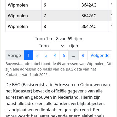
Wipmolen
6
3642AC
Mij
Wipmolen
7
3642AC
Mij
Wipmolen
8
3642AC
Mij
Toon 1 tot 8 van 69 rijen
Toon
rijen
Vorige
1
2
3
4
5
…
9
Volgende
Bovenstaande tabel toont de 69 adressen van Wipmolen. Dit
zijn alle adressen op basis van de
BAG
data van het
Kadaster van 1 juli 2026.
De BAG (Basisregistratie Adressen en Gebouwen van
het Kadaster) bevat de officiële gegevens van alle
adressen en gebouwen in Nederland. Hierin zijn,
naast alle adressen, alle panden, verblijfsobjecten,
standplaatsen en ligplaatsen geregistreerd. Per
adres wordt het laatst bekende energielabel zoals