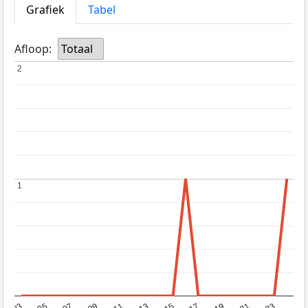
Grafiek
Tabel
Afloop:
Totaal
2
2
1
1