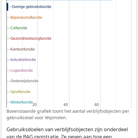
Overige gebruiksfunctie
Overige gebruiksfunctie
Bijeenkomstfunctie
Bijeenkomstfunctie
Celfunctie
Celfunctie
Gezondheidszorgfunctie
Gezondheidszorgfunctie
Kantoorfunctie
Kantoorfunctie
Industriefunctie
Industriefunctie
Logiesfunctie
Logiesfunctie
Onderwijsfunctie
Onderwijsfunctie
Sportfunctie
Sportfunctie
Winkelfunctie
Winkelfunctie
20
20
40
40
60
60
Bovenstaande grafiek toont het aantal verblijfsobjecten per
gebruiksdoel voor Wipmolen.
Gebruiksdoelen van verblijfsobjecten zijn onderdeel
van de
BAG
registratie. Ze geven aan hoe een