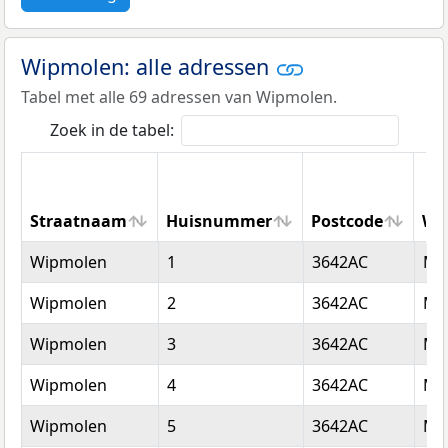
Wipmolen: alle adressen
Tabel met alle 69 adressen van Wipmolen.
Zoek in de tabel:
Straatnaam
Huisnummer
Postcode
Wo
Straatnaam
Huisnummer
Postcode
Wo
Wipmolen
1
3642AC
Mij
Wipmolen
2
3642AC
Mij
Wipmolen
3
3642AC
Mij
Wipmolen
4
3642AC
Mij
Wipmolen
5
3642AC
Mij