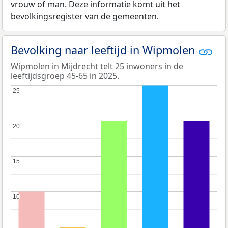
vrouw of man. Deze informatie komt uit het
bevolkingsregister van de gemeenten.
Bevolking naar leeftijd in Wipmolen
Wipmolen in Mijdrecht telt 25 inwoners in de
leeftijdsgroep 45-65 in 2025.
25
25
20
20
15
15
10
10