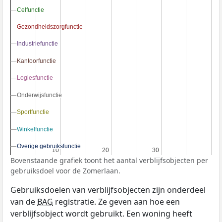
Celfunctie
Celfunctie
Gezondheidszorgfunctie
Gezondheidszorgfunctie
Industriefunctie
Industriefunctie
Kantoorfunctie
Kantoorfunctie
Logiesfunctie
Logiesfunctie
Onderwijsfunctie
Onderwijsfunctie
Sportfunctie
Sportfunctie
Winkelfunctie
Winkelfunctie
Overige gebruiksfunctie
Overige gebruiksfunctie
10
10
20
20
30
30
Bovenstaande grafiek toont het aantal verblijfsobjecten per
gebruiksdoel voor de Zomerlaan.
Gebruiksdoelen van verblijfsobjecten zijn onderdeel
van de
BAG
registratie. Ze geven aan hoe een
verblijfsobject wordt gebruikt. Een woning heeft