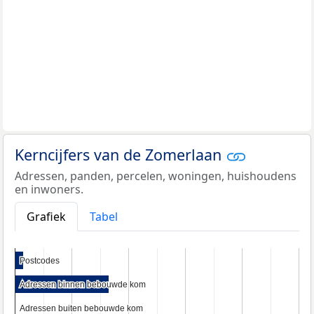
Kerncijfers van de Zomerlaan
Adressen, panden, percelen, woningen, huishoudens
en inwoners.
Grafiek
Tabel
Postcodes
Postcodes
Adressen binnen bebouwde kom
Adressen binnen bebouwde kom
Adressen buiten bebouwde kom
Adressen buiten bebouwde kom