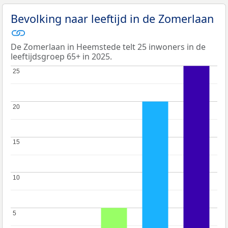
Bevolking naar leeftijd in de Zomerlaan
De Zomerlaan in Heemstede telt 25 inwoners in de
leeftijdsgroep 65+ in 2025.
25
25
20
20
15
15
10
10
5
5