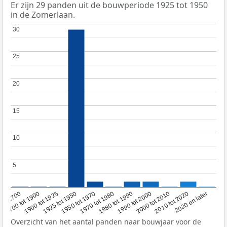
Er zijn 29 panden uit de bouwperiode 1925 tot 1950
in de Zomerlaan.
30
30
25
25
20
20
15
15
10
10
5
5
1950 tot 1970
1990 tot 2000
1900 tot 1925
2020 en later
1970 tot 1980
oor 1700
2000 tot 2010
1925 tot 1950
1980 tot 1990
1700 tot 1900
2010 tot 2020
Overzicht van het aantal panden naar bouwjaar voor de