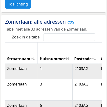
Toelichting
Zomerlaan: alle adressen
Tabel met alle 33 adressen van de Zomerlaan.
Zoek in de tabel:
Straatnaam
Huisnummer
Postcode
Wo
Straatnaam
Huisnummer
Postcode
Wo
Zomerlaan
1
2103AG
He
Zomerlaan
3
2103AG
He
Zomerlaan
5
2103AG
He