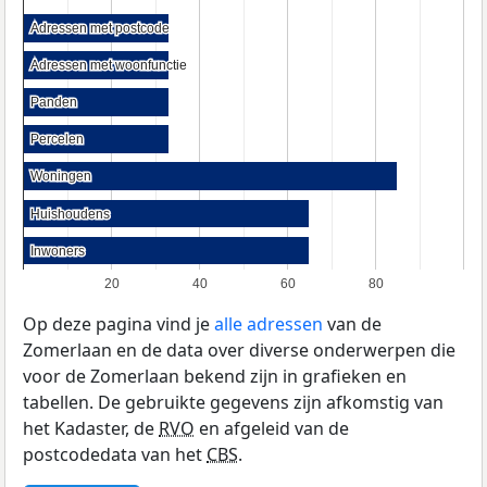
Adressen met postcode
Adressen met postcode
Adressen met woonfunctie
Adressen met woonfunctie
Panden
Panden
Percelen
Percelen
Woningen
Woningen
Huishoudens
Huishoudens
Inwoners
Inwoners
20
40
60
80
Op deze pagina vind je
alle adressen
van de
Zomerlaan en de data over diverse onderwerpen die
voor de Zomerlaan bekend zijn in grafieken en
tabellen. De gebruikte gegevens zijn afkomstig van
het Kadaster, de
RVO
en afgeleid van de
postcodedata van het
CBS
.