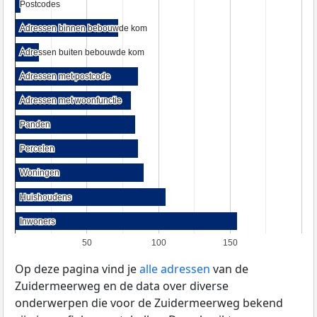
Postcodes
Postcodes
Adressen binnen bebouwde kom
Adressen binnen bebouwde kom
Adressen buiten bebouwde kom
Adressen buiten bebouwde kom
Adressen met postcode
Adressen met postcode
Adressen met woonfunctie
Adressen met woonfunctie
Panden
Panden
Percelen
Percelen
Woningen
Woningen
Huishoudens
Huishoudens
Inwoners
Inwoners
50
100
150
Op deze pagina vind je
alle adressen
van de
Zuidermeerweg en de data over diverse
onderwerpen die voor de Zuidermeerweg bekend