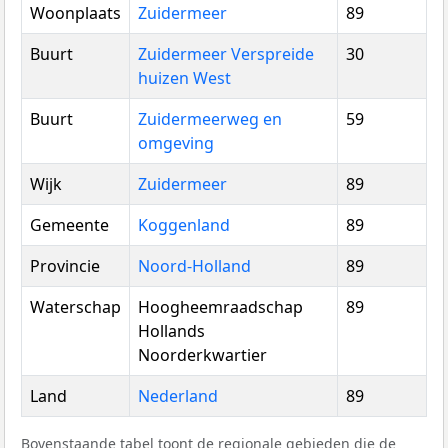
Woonplaats
Zuidermeer
89
Buurt
Zuidermeer Verspreide
30
huizen West
Buurt
Zuidermeerweg en
59
omgeving
Wijk
Zuidermeer
89
Gemeente
Koggenland
89
Provincie
Noord-Holland
89
Waterschap
Hoogheemraadschap
89
Hollands
Noorderkwartier
Land
Nederland
89
Bovenstaande tabel toont de regionale gebieden die de