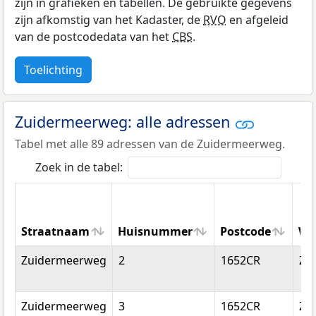
zijn in grafieken en tabellen. De gebruikte gegevens
zijn afkomstig van het Kadaster, de
RVO
en afgeleid
van de postcodedata van het
CBS
.
Toelichting
Zuidermeerweg: alle adressen
Tabel met alle 89 adressen van de Zuidermeerweg.
Zoek in de tabel:
Straatnaam
Huisnummer
Postcode
Wo
Straatnaam
Huisnummer
Postcode
Wo
Zuidermeerweg
2
1652CR
Zu
Zuidermeerweg
3
1652CR
Zu