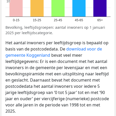
10
10
0-15
15-25
25-45
45-65
65+
Bevolking, leeftijdsgroepen: aantal inwoners op 1 januari
2025 per leeftijdscategorie.
Het aantal inwoners per leeftijdsgroep is bepaald op
basis van de postcodedata. De
download voor de
gemeente Koggenland
bevat veel meer
leeftijdgegevens: Er is een document met het aantal
inwoners in de gemeente per levensjaar en met een
bevolkingspiramide met een uitsplitsing naar leeftijd
en geslacht. Daarnaast bevat het document met
postcodedata het aantal inwoners voor iedere 5
jarige leeftijdsgroep van ‘0 tot 5 jaar’ tot en met ‘90
jaar en ouder’ per viercijferige (numerieke) postcode
voor alle jaren in de periode van 1998 tot en met
2025.