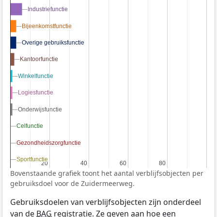
Industriefunctie
Industriefunctie
Bijeenkomstfunctie
Bijeenkomstfunctie
Overige gebruiksfunctie
Overige gebruiksfunctie
Kantoorfunctie
Kantoorfunctie
Winkelfunctie
Winkelfunctie
Logiesfunctie
Logiesfunctie
Onderwijsfunctie
Onderwijsfunctie
Celfunctie
Celfunctie
Gezondheidszorgfunctie
Gezondheidszorgfunctie
Sportfunctie
Sportfunctie
20
20
40
40
60
60
80
80
Bovenstaande grafiek toont het aantal verblijfsobjecten per
gebruiksdoel voor de Zuidermeerweg.
Gebruiksdoelen van verblijfsobjecten zijn onderdeel
van de
BAG
registratie. Ze geven aan hoe een