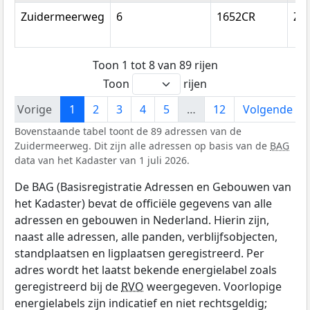
Zuidermeerweg
6
1652CR
Zu
Toon 1 tot 8 van 89 rijen
Toon
rijen
Vorige
1
2
3
4
5
…
12
Volgende
Bovenstaande tabel toont de 89 adressen van de
Zuidermeerweg. Dit zijn alle adressen op basis van de
BAG
data van het Kadaster van 1 juli 2026.
De BAG (Basisregistratie Adressen en Gebouwen van
het Kadaster) bevat de officiële gegevens van alle
adressen en gebouwen in Nederland. Hierin zijn,
naast alle adressen, alle panden, verblijfsobjecten,
standplaatsen en ligplaatsen geregistreerd. Per
adres wordt het laatst bekende energielabel zoals
geregistreerd bij de
RVO
weergegeven. Voorlopige
energielabels zijn indicatief en niet rechtsgeldig;