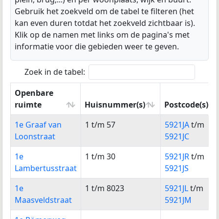
Gebruik het zoekveld om de tabel te filteren (het
kan even duren totdat het zoekveld zichtbaar is).
Klik op de namen met links om de pagina's met
informatie voor die gebieden weer te geven.
Zoek in de tabel:
Openbare
ruimte
Huisnummer(s)
Postcode(s)
Openbare
Huisnummer(s)
Postcode(s)
1e Graaf van
1 t/m 57
5921JA
t/m
ruimte
Loonstraat
5921JC
1e
1 t/m 30
5921JR
t/m
Lambertusstraat
5921JS
1e
1 t/m 8023
5921JL
t/m
Maasveldstraat
5921JM