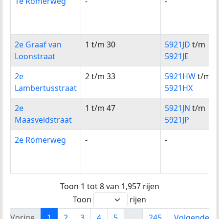
1e Römerweg
-
-
2e Graaf van
1 t/m 30
5921JD
t/m
Loonstraat
5921JE
2e
2 t/m 33
5921HW
t/m
Lambertusstraat
5921HX
2e
1 t/m 47
5921JN
t/m
Maasveldstraat
5921JP
2e Römerweg
-
-
Toon 1 tot 8 van 1,957 rijen
Toon
rijen
Vorige
1
2
3
4
5
…
245
Volgende